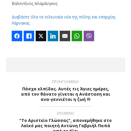
Βαλεντίνος Αλαμάνγκος
Διαβάστε όλα τα τελευταία νέα της πόλης και επαρχίας
Λάρνακας
Facebook
Like
Twitter
LinkedIn
Email
WhatsApp
Viber
ΠΡΟΗΓΟΥΜΕΝΟ
Πάσχα ελπίδας. Αυτές τις Άγιες ημέρες,
από τον θάνατο γίνεται η Ανάσταση και
ανα-γεννιέται η ζωή !!!
ΕΠΟΜΕΝΟ
"Το Αριστείο Γλώσσας", απονεμήθηκε στο
Λαϊκό μας ποιητή Αντώνη Γαβριήλ Παπά
από το Κίτι