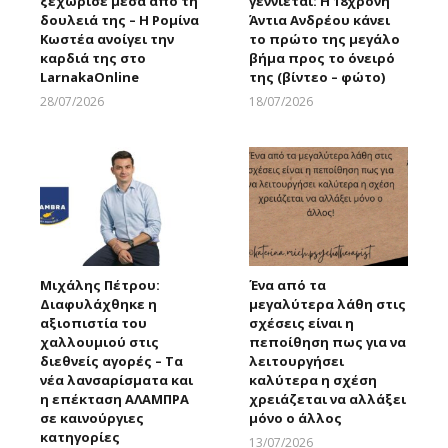
ξεχώρισε μέσα από τη
γεννιέται: Η 18χρονη
δουλειά της – Η Ρομίνα
Άντια Ανδρέου κάνει
Κωστέα ανοίγει την
το πρώτο της μεγάλο
καρδιά της στο
βήμα προς το όνειρό
LarnakaOnline
της (βίντεο – φώτο)
28/07/2026
18/07/2026
Larnakaonline
Larnakaonline
Μιχάλης Πέτρου:
Ένα από τα
Διαφυλάχθηκε η
μεγαλύτερα λάθη στις
αξιοπιστία του
σχέσεις είναι η
χαλλουμιού στις
πεποίθηση πως για να
διεθνείς αγορές – Τα
λειτουργήσει
νέα λανσαρίσματα και
καλύτερα η σχέση
η επέκταση ΑΛΑΜΠΡΑ
χρειάζεται να αλλάξει
σε καινούργιες
μόνο ο άλλος
κατηγορίες
13/07/2026