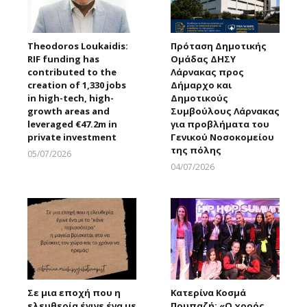
Theodoros Loukaidis:
Πρόταση Δημοτικής
RIF funding has
Ομάδας ΔΗΣΥ
contributed to the
Λάρνακας προς
creation of 1,330 jobs
Δήμαρχο και
in high-tech, high-
Δημοτικούς
growth areas and
Συμβούλους Λάρνακας
leveraged €47.2m in
για προβλήματα του
private investment
Γενικού Νοσοκομείου
της πόλης
05/07/2026
Larnakaonline
04/07/2026
Larnakaonline
Σε μια εποχή που η
Κατερίνα Κοσμά
ελευθερία έγινε ένα με
Πουπαζή: «Ο χορός