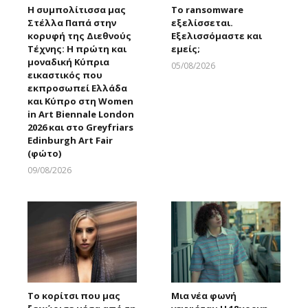
Η συμπολίτισσα μας
Το ransomware
Στέλλα Παπά στην
εξελίσσεται.
κορυφή της Διεθνούς
Εξελισσόμαστε και
Τέχνης: Η πρώτη και
εμείς;
μοναδική Κύπρια
05/08/2026
εικαστικός που
Larnakaonline
εκπροσωπεί Ελλάδα
και Κύπρο στη Women
in Art Biennale London
2026 και στο Greyfriars
Edinburgh Art Fair
(φώτο)
09/08/2026
Larnakaonline
Το κορίτσι που μας
Μια νέα φωνή