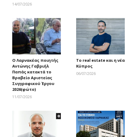
Larnakaonline
14/07/2026
Larnakaonline
Ο Λαρνακέας ποιητής
Το real estate και η νέα
Αντώνης Γαβριήλ
Κύπρος
Παπάς κατακτά το
06/07/2026
Βραβείο Αριστείας
Larnakaonline
Συγγραφικού Έργου
2026(φώτο)
11/07/2026
Larnakaonline