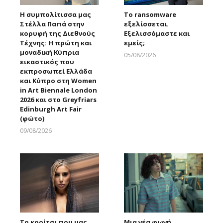
Η συμπολίτισσα μας
Το ransomware
Στέλλα Παπά στην
εξελίσσεται.
κορυφή της Διεθνούς
Εξελισσόμαστε και
Τέχνης: Η πρώτη και
εμείς;
μοναδική Κύπρια
05/08/2026
εικαστικός που
Larnakaonline
εκπροσωπεί Ελλάδα
και Κύπρο στη Women
in Art Biennale London
2026 και στο Greyfriars
Edinburgh Art Fair
(φώτο)
09/08/2026
Larnakaonline
Το κορίτσι που μας
Μια νέα φωνή