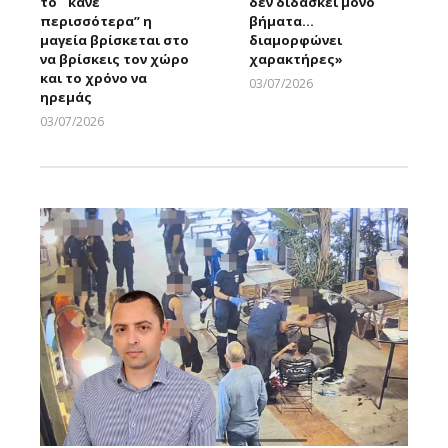
το ¨κάνε
δεν διδάσκει μόνο
περισσότερα” η
βήματα…
μαγεία βρίσκεται στο
διαμορφώνει
να βρίσκεις τον χώρο
χαρακτήρες»
και το χρόνο να
03/07/2026
ηρεμάς
Larnakaonline
03/07/2026
Larnakaonline