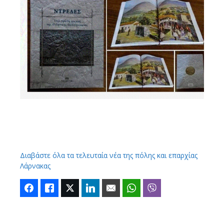
Διαβάστε όλα τα τελευταία νέα της πόλης και επαρχίας
Λάρνακας
Facebook
Like
Twitter
LinkedIn
Email
WhatsApp
Viber