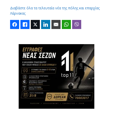
Διαβάστε όλα τα τελευταία νέα της πόλης και επαρχίας
Λάρνακας
Facebook
Like
Twitter
LinkedIn
Email
WhatsApp
Viber