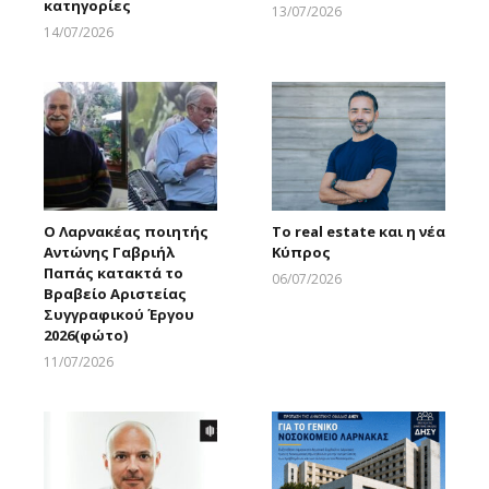
κατηγορίες
13/07/2026
Larnakaonline
14/07/2026
Larnakaonline
Ο Λαρνακέας ποιητής
Το real estate και η νέα
Αντώνης Γαβριήλ
Κύπρος
Παπάς κατακτά το
06/07/2026
Βραβείο Αριστείας
Larnakaonline
Συγγραφικού Έργου
2026(φώτο)
11/07/2026
Larnakaonline