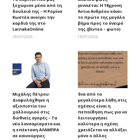
ξεχώρισε μέσα από τη
γεννιέται: Η 18χρονη
δουλειά της – Η Ρομίνα
Άντια Ανδρέου κάνει
Κωστέα ανοίγει την
το πρώτο της μεγάλο
καρδιά της στο
βήμα προς το όνειρό
LarnakaOnline
της (βίντεο – φώτο)
28/07/2026
18/07/2026
Larnakaonline
Larnakaonline
Μιχάλης Πέτρου:
Ένα από τα
Διαφυλάχθηκε η
μεγαλύτερα λάθη στις
αξιοπιστία του
σχέσεις είναι η
χαλλουμιού στις
πεποίθηση πως για να
διεθνείς αγορές – Τα
λειτουργήσει
νέα λανσαρίσματα και
καλύτερα η σχέση
η επέκταση ΑΛΑΜΠΡΑ
χρειάζεται να αλλάξει
σε καινούργιες
μόνο ο άλλος