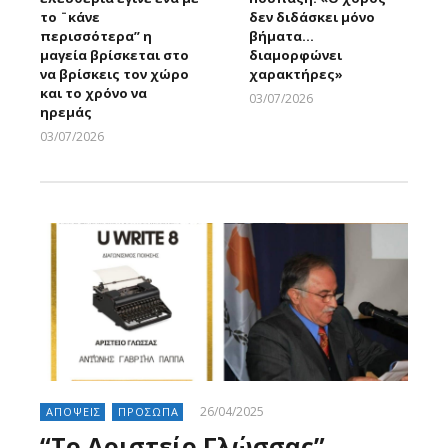
το ¨κάνε
δεν διδάσκει μόνο
περισσότερα” η
βήματα…
μαγεία βρίσκεται στο
διαμορφώνει
να βρίσκεις τον χώρο
χαρακτήρες»
και το χρόνο να
03/07/2026
ηρεμάς
Larnakaonline
03/07/2026
Larnakaonline
26/04/2025
ΑΠΟΨΕΙΣ
ΠΡΟΣΩΠΑ
“Το Αριστείο Γλώσσας”,