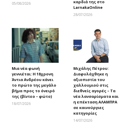
καρδιά της στο
05/08/2026
LarnakaOnline
Larnakaonline
28/07/2026
Larnakaonline
Μια νέα φωνή
Μιχάλης Πέτρου:
γεννιέται: Η 18χρονη
Διαφυλάχθηκε η
Άντια Ανδρέου κάνει
αξιοπιστία του
το πρώτο της μεγάλο
χαλλουμιού στις
βήμα προς το όνειρό
διεθνείς αγορές – Τα
της (βίντεο – φώτο)
νέα λανσαρίσματα και
η επέκταση ΑΛΑΜΠΡΑ
18/07/2026
σε καινούργιες
Larnakaonline
κατηγορίες
14/07/2026
Larnakaonline