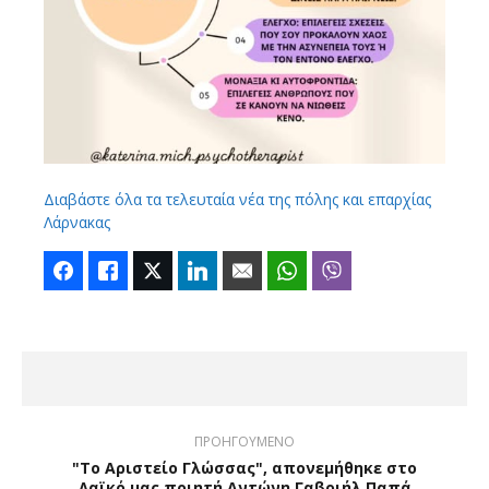
Διαβάστε όλα τα τελευταία νέα της πόλης και επαρχίας
Λάρνακας
Facebook
Like
Twitter
LinkedIn
Email
WhatsApp
Viber
ΠΡΟΗΓΟΥΜΕΝΟ
"Το Αριστείο Γλώσσας", απονεμήθηκε στο
Λαϊκό μας ποιητή Αντώνη Γαβριήλ Παπά