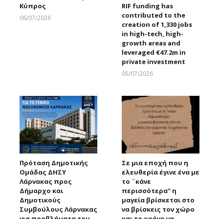
Κύπρος
RIF funding has
contributed to the
06/07/2026
creation of 1,330 jobs
Larnakaonline
in high-tech, high-
growth areas and
leveraged €47.2m in
private investment
05/07/2026
Larnakaonline
Πρόταση Δημοτικής
Σε μια εποχή που η
Ομάδας ΔΗΣΥ
ελευθερία έγινε ένα με
Λάρνακας προς
το ¨κάνε
Δήμαρχο και
περισσότερα” η
Δημοτικούς
μαγεία βρίσκεται στο
Συμβούλους Λάρνακας
να βρίσκεις τον χώρο
για προβλήματα του
και το χρόνο να