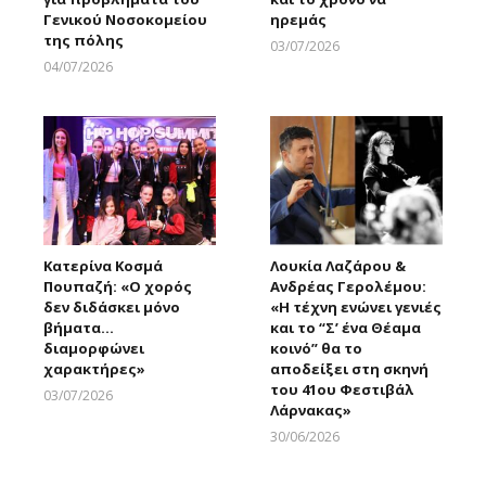
Γενικού Νοσοκομείου
ηρεμάς
της πόλης
03/07/2026
Larnakaonline
04/07/2026
Larnakaonline
Κατερίνα Κοσμά
Λουκία Λαζάρου &
Πουπαζή: «Ο χορός
Ανδρέας Γερολέμου:
δεν διδάσκει μόνο
«Η τέχνη ενώνει γενιές
βήματα…
και το “Σ’ ένα Θέαμα
διαμορφώνει
κοινό” θα το
χαρακτήρες»
αποδείξει στη σκηνή
του 41ου Φεστιβάλ
03/07/2026
Λάρνακας»
Larnakaonline
30/06/2026
Larnakaonline