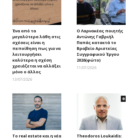
Ένα από τα
Ο Λαρνακέας ποιητής
μεγαλύτερα λάθη στις
Αντώνης Γαβριήλ
σχέσεις είναι η
Παπάς κατακτά το
πεποίθηση πως για να
Βραβείο Αριστείας
λειτουργήσει
Συγγραφικού Έργου
καλύτερα η σχέση
2026(φώτο)
χρειάζεται να αλλάξει
11/07/2026
μόνο ο άλλος
Larnakaonline
13/07/2026
Larnakaonline
Το real estate και η νέα
Theodoros Loukaidis: