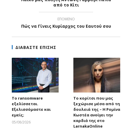
από το Κίτι
ΕΠΟΜΕΝΟ
Πώς να Γίνεις Κυρίαρχος του Εαυτού σου
ΔΙΑΒΑΣΤΕ ΕΠΙΣΗΣ
Το ransomware
Το κορίτσι που μας
εξελίσσεται.
ξεχώρισε μέσα από τη
Εξελισσόμαστε και
δουλειά της – Η Ρομίνα
εμείς;
Κωστέα ανοίγει την
καρδιά της στο
05/08/2026
LarnakaOnline
Larnakaonline