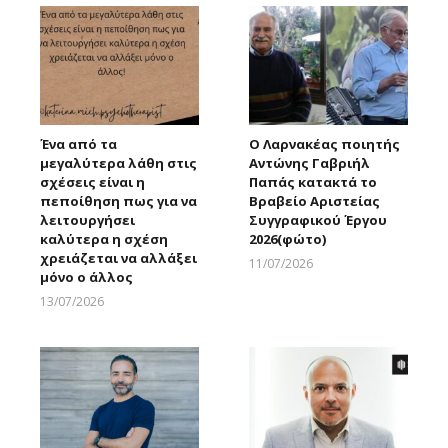
Ένα από τα
Ο Λαρνακέας ποιητής
μεγαλύτερα λάθη στις
Αντώνης Γαβριήλ
σχέσεις είναι η
Παπάς κατακτά το
πεποίθηση πως για να
Βραβείο Αριστείας
λειτουργήσει
Συγγραφικού Έργου
καλύτερα η σχέση
2026(φώτο)
χρειάζεται να αλλάξει
11/07/2026
μόνο ο άλλος
Larnakaonline
13/07/2026
Larnakaonline