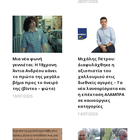
28/07/2026
Larnakaonline
Μια νέα φωνή
Μιχάλης Πέτρου:
γεννιέται: Η 18χρονη
Διαφυλάχθηκε η
Άντια Ανδρέου κάνει
αξιοπιστία του
το πρώτο της μεγάλο
χαλλουμιού στις
βήμα προς το όνειρό
διεθνείς αγορές – Τα
της (βίντεο – φώτο)
νέα λανσαρίσματα και
η επέκταση ΑΛΑΜΠΡΑ
18/07/2026
σε καινούργιες
Larnakaonline
κατηγορίες
14/07/2026
Larnakaonline