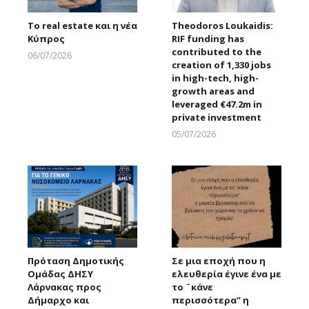
Το real estate και η νέα
Theodoros Loukaidis:
Κύπρος
RIF funding has
contributed to the
06/07/2026
creation of 1,330 jobs
Larnakaonline
in high-tech, high-
growth areas and
leveraged €47.2m in
private investment
05/07/2026
Larnakaonline
Πρόταση Δημοτικής
Σε μια εποχή που η
Ομάδας ΔΗΣΥ
ελευθερία έγινε ένα με
Λάρνακας προς
το ¨κάνε
Δήμαρχο και
περισσότερα” η