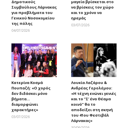
Δημοτικούς
μαγεία βρίσκεται στο
Συμβούλους Λάρνακας
να βρίσκεις τον χώρο
για προβλήματα του
και το χρόνο να
Γενικού Νοσοκομείου
ηρεμάς
της πόλης
03/07/2026
Larnakaonline
04/07/2026
Larnakaonline
Κατερίνα Κοσμά
Λουκία Λαζάρου &
Πουπαζή: «Ο χορός
Ανδρέας Γερολέμου:
δεν διδάσκει μόνο
«Η τέχνη ενώνει γενιές
βήματα…
και το “Σ’ ένα Θέαμα
διαμορφώνει
κοινό” θα το
χαρακτήρες»
αποδείξει στη σκηνή
του 41ου Φεστιβάλ
03/07/2026
Λάρνακας»
Larnakaonline
30/06/2026