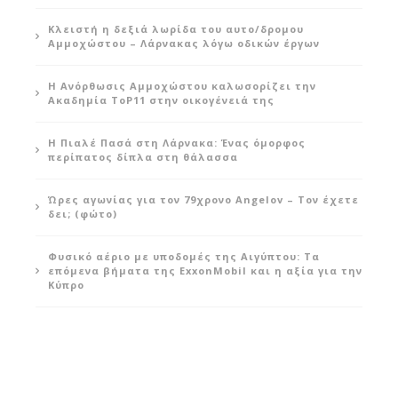
Κλειστή η δεξιά λωρίδα του αυτο/δρομου
Αμμοχώστου – Λάρνακας λόγω οδικών έργων
Η Ανόρθωσις Αμμοχώστου καλωσορίζει την
Ακαδημία ToP11 στην οικογένειά της
Η Πιαλέ Πασά στη Λάρνακα: Ένας όμορφος
περίπατος δίπλα στη θάλασσα
Ώρες αγωνίας για τον 79χρονο Angelov – Τον έχετε
δει; (φώτο)
Φυσικό αέριο με υποδομές της Αιγύπτου: Τα
επόμενα βήματα της ExxonMobil και η αξία για την
Κύπρο