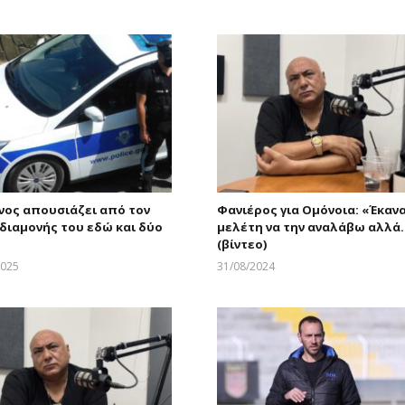
νος απουσιάζει από τον
Φανιέρος για Ομόνοια: «Έκαν
διαμονής του εδώ και δύο
μελέτη να την αναλάβω αλλά
(βίντεο)
2025
31/08/2024
Larnakaonline
Larnakaonline