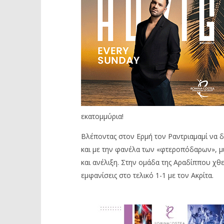
εκατομμύρια!
Βλέποντας στον Ερμή τον Ραντριαμαμί να δι
και με την φανέλα των «φτεροπόδαρων», μι
και ανέλιξη. Στην ομάδα της Αραδίππου χθ
εμφανίσεις στο τελικό 1-1 με τον Ακρίτα.