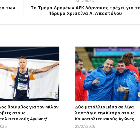
ΕΠΟΜΕΝΟ
έρα των
Το Τμήμα Δρομέων ΑΕΚ Λάρνακας τρέχει για τ
Ίδρυμα Χριστίνα Α. Αποστόλου
νος θρίαμβος για τον Μίλαν
Δύο μετάλλια μέσα σε λίγα
οβιτς στους
λεπτά για την Κύπρο στους
πολιτειακούς Αγώνες!
Κοινοπολιτειακούς Αγώνες
2026
28/07/2026
Larnakaonline
Larnakaonline