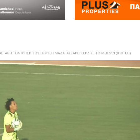
ΣΤΆΡΗ ΤΟΝ ΚΊΠΕΡ ΤΟΥ ΕΡΜΉ Η ΜΑΔΑΓΑΣΚΆΡΗ ΚΈΡΔΙΣΕ ΤΟ ΜΠΕΝΊΝ (ΒΊΝΤΕΟ)