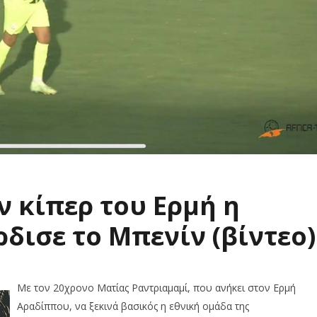
 κίπερ του Ερμή η
ισε το Μπενίν (βίντεο)
Με τον 20χρονο Ματίας Ραντριαμαμί, που ανήκει στον Ερμή
Αραδίππου, να ξεκινά βασικός η εθνική ομάδα της