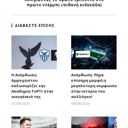
πρώτο ντέρμπι (πιθανή ενδεκάδα)
ΔΙΑΒΑΣΤΕ ΕΠΙΣΗΣ
Η Ανόρθωσις
Ανόρθωση: Πήρε
Αμμοχώστου
επίσημη μορφή η
καλωσορίζει την
μεγαλύτερη συμφωνία
Ακαδημία ToP11 στην
στην ιστορία του
οικογένειά της
συλλόγου!
07/08/2026
06/08/2026
Larnakaonline
Larnakaonline