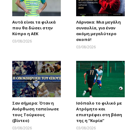
Αυτά είναι τα φιλικά
Λάρνακα: Μια μεγάλη
που θα δώσει στην
συναυλία, για έναν
Κύπρο η ΑΕΚ
ακόμη μεγαλύτερο
σκοπό!
03/08/2026
Larnakaonline
03/08/2026
Larnakaonline
Σαν σήμερα: Όταν η
Ισόπαλο το φιλικό με
Ανόρθωση ταπείνωσε
Ατρόμητο και
τους Τούρκους
επιστρέφει στη βάση
(βίντεο)
της η “Κυρία”
03/08/2026
03/08/2026
Larnakaonline
Larnakaonline