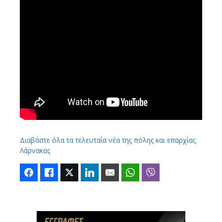
Διαβάστε όλα τα τελευταία νέα της πόλης και επαρχίας
Λάρνακας
Facebook
Like
Twitter
LinkedIn
Email
WhatsApp
Viber