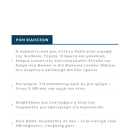
ΡΟΗ ΕΙΔΗΣΕΩΝ
Η συμπολίτισσα μας Στέλλα Παπά στην κορυφή
της Διεθνούς Τέχνης: Η πρώτη και μοναδική
Κύπρια εικαστικός που εκπροσωπεί Ελλάδα και
Κύπρο στη Women in Art Biennale London 2026 και
στο Greyfriars Edinburgh Art Fair (φώτο)
Αστυνομία: 119 επαναπατρισμοί σε μία ημέρα –
Στους 5.288 από την αρχή του έτου
Αναβλήθηκε για Σεπτέμβριο η δίκη της
Γερμανίδας για σφετερισμό ε/κ περιουσιών
Αγία Νάπα: Χειροπέδες σε δύο – Στην κατοχή τους
300 κάψουλες «laughing gas»