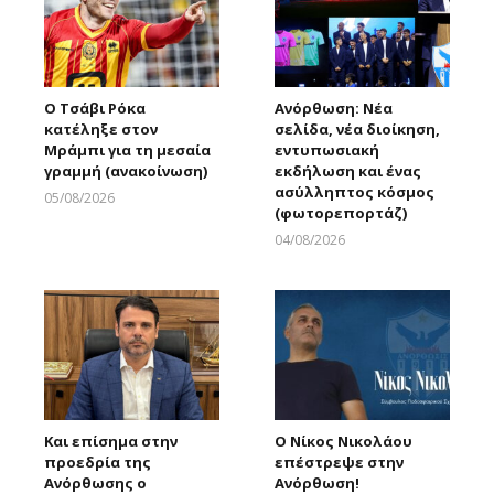
Ο Τσάβι Ρόκα
Ανόρθωση: Νέα
κατέληξε στον
σελίδα, νέα διοίκηση,
Μράμπι για τη μεσαία
εντυπωσιακή
γραμμή (ανακοίνωση)
εκδήλωση και ένας
ασύλληπτος κόσμος
05/08/2026
(φωτορεπορτάζ)
Larnakaonline
04/08/2026
Larnakaonline
Και επίσημα στην
Ο Νίκος Νικολάου
προεδρία της
επέστρεψε στην
Ανόρθωσης ο
Ανόρθωση!