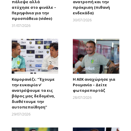
πάλεψε αλλά
ανατροπή και την
ατύχησε στο φινάλε –
πρόκριση (πιθανή
Περηφάνια για την
ενδεκάδα)
προσπάθεια (video)
30/07/2026
Larnakaonline
31/07/2026
Larnakaonline
Καμορανέζι: “Έχουμε
Η ΑΕΚ αναχώρησε για
την ευκαιρία ν’
Ρουμανία – Δείτε
ανατρέψουμε τα εις
φωτορεπορτάζ
βάρος μας δεδομένα,
28/07/2026
διαθέτουμε την
Larnakaonline
αυτοπεποίθηση”
29/07/2026
Larnakaonline