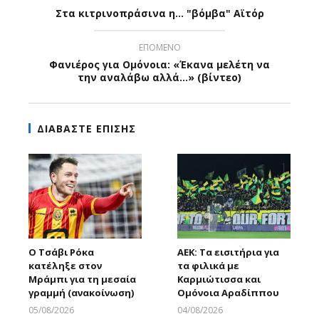
Στα κιτρινοπράσινα η... "βόμβα" Αϊτόρ
ΕΠΟΜΕΝΟ
Φανιέρος για Ομόνοια: «Έκανα μελέτη να
την αναλάβω αλλά…» (βίντεο)
ΔΙΑΒΑΣΤΕ ΕΠΙΣΗΣ
Ο Τσάβι Ρόκα
ΑΕΚ: Τα εισιτήρια για
κατέληξε στον
τα φιλικά με
Μράμπι για τη μεσαία
Καρμιώτισσα και
γραμμή (ανακοίνωση)
Ομόνοια Αραδίππου
05/08/2026
04/08/2026