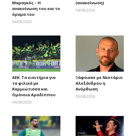
Μαραγκός – Η
(ανακοίνωση)
ανακοίνωση του και το
04/08/2026
όραμα του
Larnakaonline
04/08/2026
Larnakaonline
ΑΕΚ: Τα εισιτήρια για
Ξάφνιασε με Νεκτάριο
τα φιλικά με
Αλεξάνδρου η
Καρμιώτισσα και
Ανόρθωση
Ομόνοια Αραδίππου
03/08/2026
Larnakaonline
04/08/2026
Larnakaonline