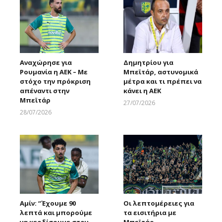
Αναχώρησε για
Δημητρίου για
Ρουμανία η ΑΕΚ – Με
Μπεϊτάρ, αστυνομικά
στόχο την πρόκριση
μέτρα και τι πρέπει να
απέναντι στην
κάνει η ΑΕΚ
Μπεϊτάρ
27/07/2026
Larnakaonline
28/07/2026
Larnakaonline
Αμίν: “Έχουμε 90
Οι λεπτομέρειες για
λεπτά και μπορούμε
τα εισιτήρια με
να κερδίσουμε στον
Μπεϊτάρ