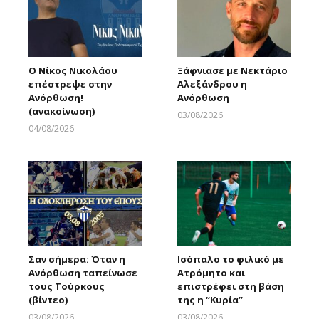
Ο Νίκος Νικολάου
Ξάφνιασε με Νεκτάριο
επέστρεψε στην
Αλεξάνδρου η
Ανόρθωση!
Ανόρθωση
(ανακοίνωση)
03/08/2026
Larnakaonline
04/08/2026
Larnakaonline
Σαν σήμερα: Όταν η
Ισόπαλο το φιλικό με
Ανόρθωση ταπείνωσε
Ατρόμητο και
τους Τούρκους
επιστρέφει στη βάση
(βίντεο)
της η “Κυρία”
03/08/2026
03/08/2026