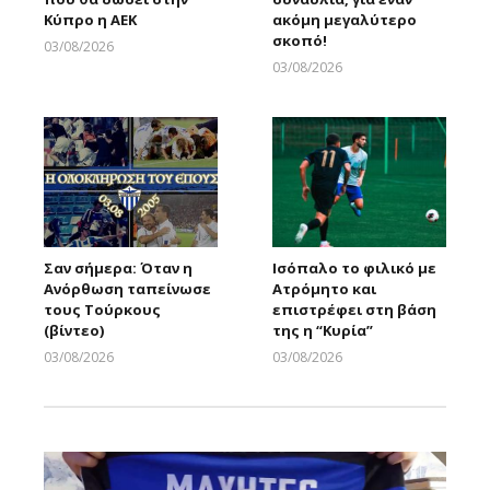
Κύπρο η ΑΕΚ
ακόμη μεγαλύτερο
σκοπό!
03/08/2026
Larnakaonline
03/08/2026
Larnakaonline
Σαν σήμερα: Όταν η
Ισόπαλο το φιλικό με
Ανόρθωση ταπείνωσε
Ατρόμητο και
τους Τούρκους
επιστρέφει στη βάση
(βίντεο)
της η “Κυρία”
03/08/2026
03/08/2026
Larnakaonline
Larnakaonline