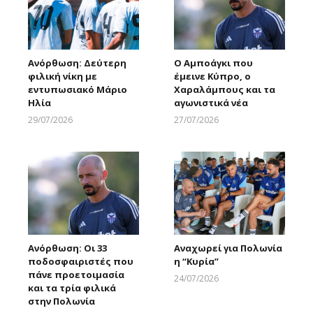
Ανόρθωση: Δεύτερη
Ο Αμποάγκι που
φιλική νίκη με
έμεινε Κύπρο, ο
εντυπωσιακό Μάριο
Χαραλάμπους και τα
Ηλία
αγωνιστικά νέα
29/07/2026
27/07/2026
Larnakaonline
Larnakaonline
Ανόρθωση: Οι 33
Αναχωρεί για Πολωνία
ποδοσφαιριστές που
η “Κυρία”
πάνε προετοιμασία
24/07/2026
και τα τρία φιλικά
Larnakaonline
στην Πολωνία