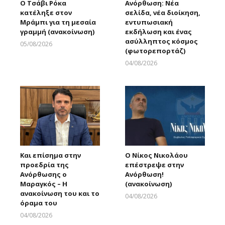
Ο Τσάβι Ρόκα
Ανόρθωση: Νέα
κατέληξε στον
σελίδα, νέα διοίκηση,
Μράμπι για τη μεσαία
εντυπωσιακή
γραμμή (ανακοίνωση)
εκδήλωση και ένας
ασύλληπτος κόσμος
05/08/2026
(φωτορεπορτάζ)
Larnakaonline
04/08/2026
Larnakaonline
Και επίσημα στην
Ο Νίκος Νικολάου
προεδρία της
επέστρεψε στην
Ανόρθωσης ο
Ανόρθωση!
Μαραγκός – Η
(ανακοίνωση)
ανακοίνωση του και το
04/08/2026
όραμα του
Larnakaonline
04/08/2026
Larnakaonline