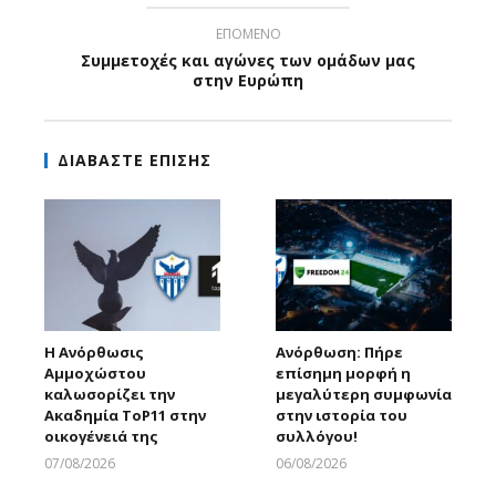
ΕΠΟΜΕΝΟ
Συμμετοχές και αγώνες των ομάδων μας
στην Ευρώπη
ΔΙΑΒΑΣΤΕ ΕΠΙΣΗΣ
Η Ανόρθωσις
Ανόρθωση: Πήρε
Αμμοχώστου
επίσημη μορφή η
καλωσορίζει την
μεγαλύτερη συμφωνία
Ακαδημία ToP11 στην
στην ιστορία του
οικογένειά της
συλλόγου!
07/08/2026
06/08/2026
Larnakaonline
Larnakaonline