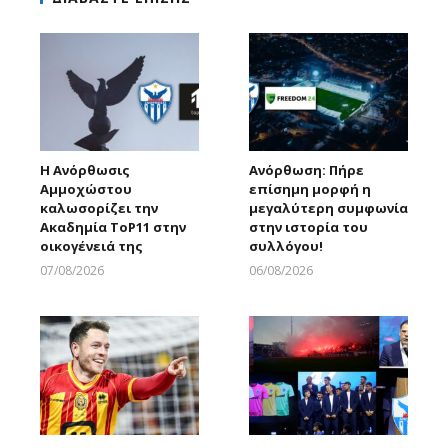
Η Ανόρθωσις
Ανόρθωση: Πήρε
Αμμοχώστου
επίσημη μορφή η
καλωσορίζει την
μεγαλύτερη συμφωνία
Ακαδημία ToP11 στην
στην ιστορία του
οικογένειά της
συλλόγου!
07/08/2026
06/08/2026
Larnakaonline
Larnakaonline