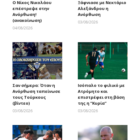
Ο Νίκος Νικολάου
Ξάφνιασε με Νεκτάριο
επέστρεψε στην
Αλεξάνδρου η
Ανόρθωση!
Ανόρθωση
(ανακοίνωση)
03/08/2026
Larnakaonline
04/08/2026
Larnakaonline
Σαν σήμερα: Όταν η
Ισόπαλο το φιλικό με
Ανόρθωση ταπείνωσε
Ατρόμητο και
τους Τούρκους
επιστρέφει στη βάση
(βίντεο)
της η “Κυρία”
03/08/2026
03/08/2026
Larnakaonline
Larnakaonline