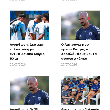
Larnakaonline
Larnakaonline
Ανόρθωση: Δεύτερη
Ο Αμποάγκι που
φιλική νίκη με
έμεινε Κύπρο, ο
εντυπωσιακό Μάριο
Χαραλάμπους και τα
Ηλία
αγωνιστικά νέα
29/07/2026
27/07/2026
Larnakaonline
Larnakaonline
Ανόρθωση: Οι 33
Αναχωρεί για Πολωνία