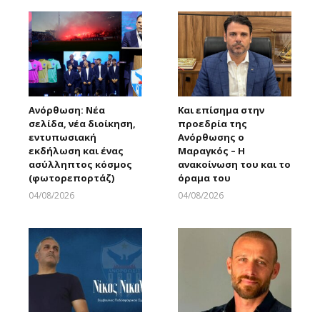
Ανόρθωση: Νέα
Και επίσημα στην
σελίδα, νέα διοίκηση,
προεδρία της
εντυπωσιακή
Ανόρθωσης ο
εκδήλωση και ένας
Μαραγκός – Η
ασύλληπτος κόσμος
ανακοίνωση του και το
(φωτορεπορτάζ)
όραμα του
04/08/2026
04/08/2026
Larnakaonline
Larnakaonline