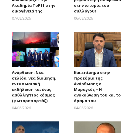
Ακαδημία ToP11 στην
στην ιστορία του
οικογένειά της
συλλόγου!
07/08/2026
06/08/2026
Larnakaonline
Larnakaonline
Ανόρθωση: Νέα
Και επίσημα στην
σελίδα, νέα διοίκηση,
προεδρία της
εντυπωσιακή
Ανόρθωσης ο
εκδήλωση και ένας
Μαραγκός – Η
ασύλληπτος κόσμος
ανακοίνωση του και το
(φωτορεπορτάζ)
όραμα του
04/08/2026
04/08/2026
Larnakaonline
Larnakaonline