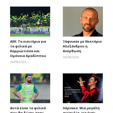
ΑΕΚ: Τα εισιτήρια για
Ξάφνιασε με Νεκτάριο
τα φιλικά με
Αλεξάνδρου η
Καρμιώτισσα και
Ανόρθωση
Ομόνοια Αραδίππου
03/08/2026
Larnakaonline
04/08/2026
Larnakaonline
Αυτά είναι τα φιλικά
Λάρνακα: Μια μεγάλη
που θα δώσει στην
συναυλία, για έναν