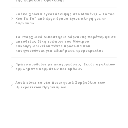
της παραλίας Ορόκλινης
«Δέκα χρόνια εγκατάλειψης στο Μακένζι – Το “Λα
Κου Τε Τα” από έργο-όραμα έγινε πληγή για τη
Λάρνακα»
Το Επαρχιακό Δικαστήριο Λάρνακας παρέπεμψε σε
απευθείας δίκη ενώπιον του Μόνιμου
Κακουργιοδικείου πέντε πρόσωπα που
κατηγορούνται για αδικήματα τρομοκρατίας
Πρώτο κουδούνι με απαγορεύσεις: Εκτός σχολείων
εμβλήματα κομμάτων και ομάδων
Αυτά είναι τα νέα Διοικητικά Συμβούλια των
Ημικρατικών Οργανισμών