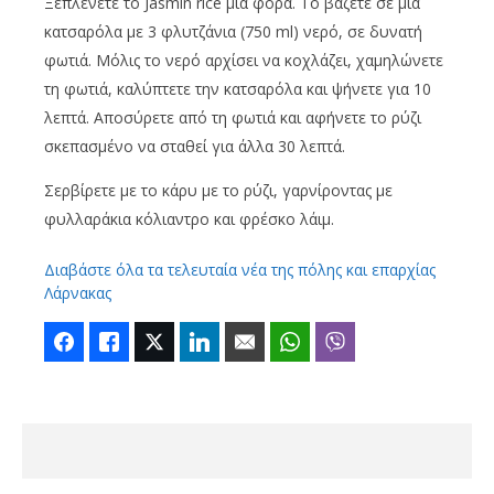
Ξεπλένετε το Jasmin rice μία φορά. Το βάζετε σε μια
κατσαρόλα με 3 φλυτζάνια (750 ml) νερό, σε δυνατή
φωτιά. Μόλις το νερό αρχίσει να κοχλάζει, χαμηλώνετε
τη φωτιά, καλύπτετε την κατσαρόλα και ψήνετε για 10
λεπτά. Αποσύρετε από τη φωτιά και αφήνετε το ρύζι
σκεπασμένο να σταθεί για άλλα 30 λεπτά.
Σερβίρετε με το κάρυ με το ρύζι, γαρνίροντας με
φυλλαράκια κόλιαντρο και φρέσκο λάιμ.
Διαβάστε όλα τα τελευταία νέα της πόλης και επαρχίας
Λάρνακας
Facebook
Like
Twitter
LinkedIn
Email
WhatsApp
Viber