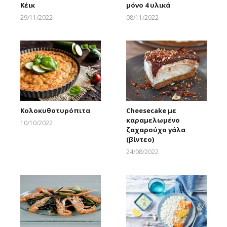
Κέικ
μόνο 4 υλικά
29/11/2022
08/11/2022
Larnakaonline
Larnakaonline
Κολοκυθοτυρόπιτα
Cheesecake με
καραμελωμένο
10/10/2022
ζαχαρούχο γάλα
Larnakaonline
(βίντεο)
24/08/2022
Larnakaonline