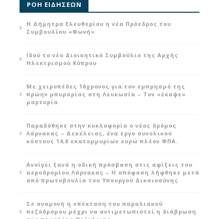
ΡΟΗ ΕΙΔΗΣΕΩΝ
Η Δήμητρα Ελευθερίου η νέα Πρόεδρος του
Συμβουλίου «Φωνή»
Ιδού το νέο Διοικητικό Συμβούλιο της Αρχής
Ηλεκτρισμού Κύπρου
Με χειροπέδες 16χρονος για τον εμπρησμό της
πρώην μπυραρίας στη Λευκωσία – Τον «έκαψε»
μαρτυρία
Παραδόθηκε στην κυκλοφορία ο νέος δρόμος
Λάρνακας – Δεκέλειας, ένα έργο συνολικού
κόστους 14,8 εκατομμυρίων ευρώ πλέον ΦΠΑ.
Ανοίγει ξανά η οδική πρόσβαση στις αφίξεις του
αεροδρομίου Λάρνακας – Η απόφαση λήφθηκε μετά
από πρωτοβουλία του Υπουργού Δικαιοσύνης
Σε αναμονή η επέκταση του παραλιακού
πεζόδρομου μέχρι να αντιμετωπιστεί η διάβρωση