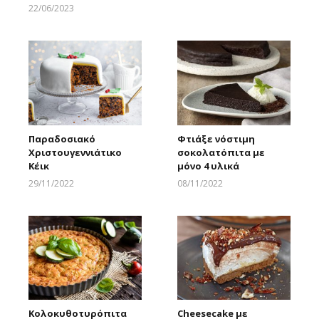
Larnakaonline
22/06/2023
Larnakaonline
Παραδοσιακό
Φτιάξε νόστιμη
Χριστουγεννιάτικο
σοκολατόπιτα με
Κέικ
μόνο 4 υλικά
29/11/2022
08/11/2022
Larnakaonline
Larnakaonline
Κολοκυθοτυρόπιτα
Cheesecake με