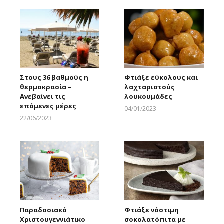
Στους 36 βαθμούς η
Φτιάξε εύκολους και
θερμοκρασία –
λαχταριστούς
Ανεβαίνει τις
λουκουμάδες
επόμενες μέρες
04/01/2023
Larnakaonline
22/06/2023
Larnakaonline
Παραδοσιακό
Φτιάξε νόστιμη
Χριστουγεννιάτικο
σοκολατόπιτα με