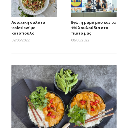
Ασιατική σαλάτα
Εγώ, η μαμά μου και τα
‘coleslaw’ με
150 λουλούδια στο
κοτόπουλο
πιάτο μας!
09/06/2022
08/06/2022
Larnakaonline
Larnakaonline