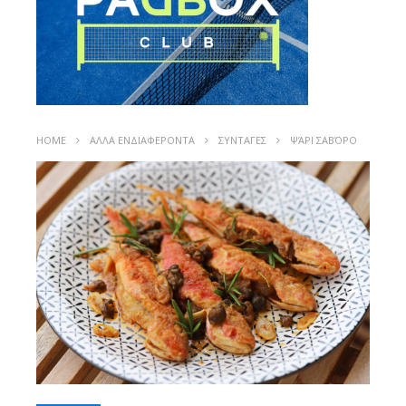
HOME
ΑΛΛΑ ΕΝΔΙΑΦΕΡΟΝΤΑ
ΣΥΝΤΑΓΕΣ
ΨΆΡΙ ΣΑΒΌΡΟ