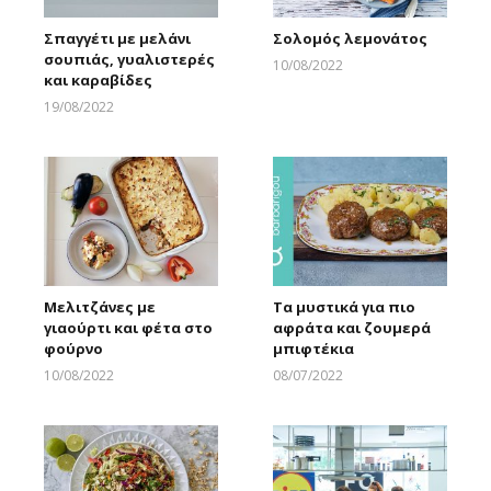
Σπαγγέτι με μελάνι
Σολομός λεμονάτος
σουπιάς, γυαλιστερές
10/08/2022
και καραβίδες
Larnakaonline
19/08/2022
Larnakaonline
Μελιτζάνες με
Τα μυστικά για πιο
γιαούρτι και φέτα στο
αφράτα και ζουμερά
φούρνο
μπιφτέκια
10/08/2022
08/07/2022
Larnakaonline
Larnakaonline