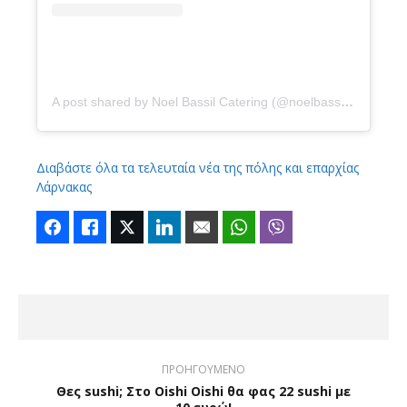
A post shared by Noel Bassil Catering (@noelbassilcateringcy)
Διαβάστε όλα τα τελευταία νέα της πόλης και επαρχίας
Λάρνακας
Facebook
Like
Twitter
LinkedIn
Email
WhatsApp
Viber
ΠΡΟΗΓΟΥΜΕΝΟ
Θες sushi; Στο Oishi Oishi θα φας 22 sushi με