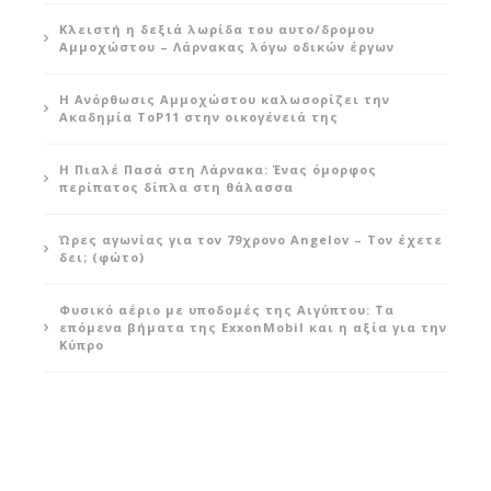
Κλειστή η δεξιά λωρίδα του αυτο/δρομου
Αμμοχώστου – Λάρνακας λόγω οδικών έργων
Η Ανόρθωσις Αμμοχώστου καλωσορίζει την
Ακαδημία ToP11 στην οικογένειά της
Η Πιαλέ Πασά στη Λάρνακα: Ένας όμορφος
περίπατος δίπλα στη θάλασσα
Ώρες αγωνίας για τον 79χρονο Angelov – Τον έχετε
δει; (φώτο)
Φυσικό αέριο με υποδομές της Αιγύπτου: Τα
επόμενα βήματα της ExxonMobil και η αξία για την
Κύπρο