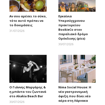
Αν σου αρέσει το σύκο,
Εγκαίνια
τότε αυτό πρέπει να
Υπερσύγχρονου
το δοκιμάσεις
πρακτορείου
BookieCo στον
31/07/2026
παραλιακό δρόμο
Larnakaonline
Ορόκλινης (pics)
30/07/2026
Larnakaonline
Ο Γιάννης Μαργάρης &
Nima Social House: Η
η μπάντα του ζωντανά
νέα γαστρονομική
στο Akakia Beach Bar
άφιξη που δίνει νέο
αέρα στη Λάρνακα
30/07/2026