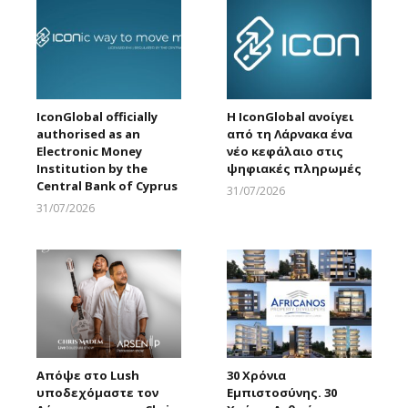
IconGlobal officially
Η IconGlobal ανοίγει
authorised as an
από τη Λάρνακα ένα
Electronic Money
νέο κεφάλαιο στις
Institution by the
ψηφιακές πληρωμές
Central Bank of Cyprus
31/07/2026
Larnakaonline
31/07/2026
Larnakaonline
Απόψε στο Lush
30 Χρόνια
υποδεχόμαστε τον
Εμπιστοσύνης. 30