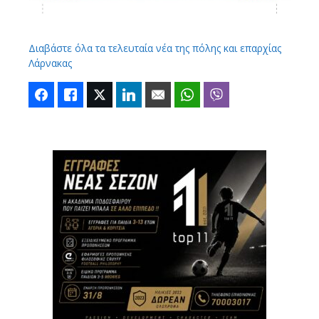
Διαβάστε όλα τα τελευταία νέα της πόλης και επαρχίας
Λάρνακας
Facebook
Like
Twitter
LinkedIn
Email
WhatsApp
Viber