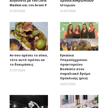
Αύγουστο με τον Chris
Χρόνια Ανθρώπινων
Madem και τον Arsen P
Ιστοριών
31/07/2026
31/07/2026
Larnakaonline
Larnakaonline
Αν σου αρέσει το σύκο,
Εγκαίνια
τότε αυτό πρέπει να
Υπερσύγχρονου
το δοκιμάσεις
πρακτορείου
BookieCo στον
31/07/2026
παραλιακό δρόμο
Larnakaonline
Ορόκλινης (pics)
30/07/2026
Larnakaonline