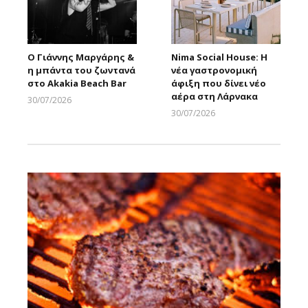
Ο Γιάννης Μαργάρης &
Nima Social House: Η
η μπάντα του ζωντανά
νέα γαστρονομική
στο Akakia Beach Bar
άφιξη που δίνει νέο
αέρα στη Λάρνακα
30/07/2026
Larnakaonline
30/07/2026
Larnakaonline