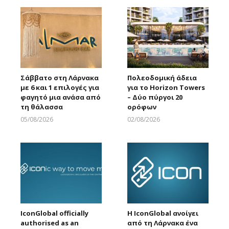
Σάββατο στη Λάρνακα
Πολεοδομική άδεια
με 6 και 1 επιλογές για
για το Horizon Towers
φαγητό μια ανάσα από
– Δύο πύργοι 20
τη θάλασσα
ορόφων
05/08/2026
02/08/2026
Larnakaonline
Larnakaonline
IconGlobal officially
Η IconGlobal ανοίγει
authorised as an
από τη Λάρνακα ένα