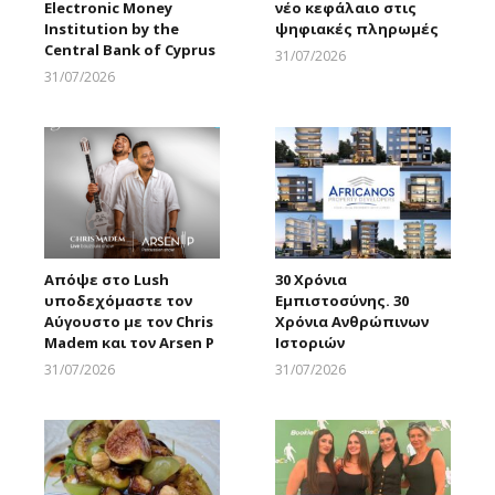
Electronic Money
νέο κεφάλαιο στις
Institution by the
ψηφιακές πληρωμές
Central Bank of Cyprus
31/07/2026
Larnakaonline
31/07/2026
Larnakaonline
Απόψε στο Lush
30 Χρόνια
υποδεχόμαστε τον
Εμπιστοσύνης. 30
Αύγουστο με τον Chris
Χρόνια Ανθρώπινων
Madem και τον Arsen P
Ιστοριών
31/07/2026
31/07/2026
Larnakaonline
Larnakaonline