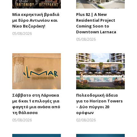
Μία εκρηκτική βραδιά
Plus 82 | A New
με Εύρο Αντωνίου και
Residential Project
Νίκο Βεζυράκη!
Coming Soon to
Downtown Larnaca
05/08/2026
Larnakaonline
05/08/2026
Larnakaonline
Σάββατο στη Λάρνακα
Πολεοδομική άδεια
με 6 και 1 επιλογές για
για το Horizon Towers
φαγητό μια ανάσα από
– Δύο πύργοι 20
τη θάλασσα
ορόφων
05/08/2026
02/08/2026
Larnakaonline
Larnakaonline