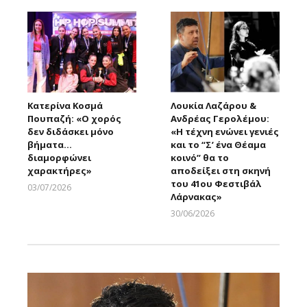
Κατερίνα Κοσμά
Λουκία Λαζάρου &
Πουπαζή: «Ο χορός
Ανδρέας Γερολέμου:
δεν διδάσκει μόνο
«Η τέχνη ενώνει γενιές
βήματα…
και το “Σ’ ένα Θέαμα
διαμορφώνει
κοινό” θα το
χαρακτήρες»
αποδείξει στη σκηνή
του 41ου Φεστιβάλ
03/07/2026
Λάρνακας»
Larnakaonline
30/06/2026
Larnakaonline