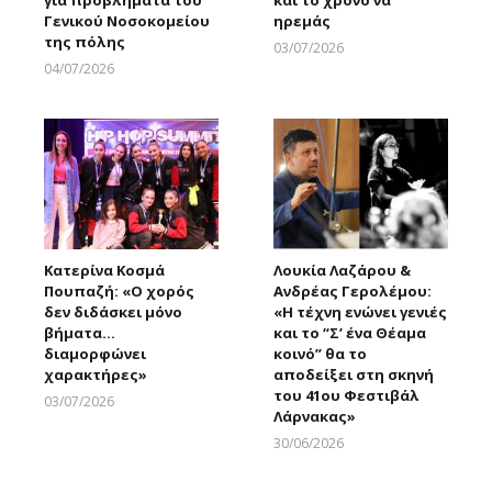
Γενικού Νοσοκομείου
ηρεμάς
της πόλης
03/07/2026
Larnakaonline
04/07/2026
Larnakaonline
Κατερίνα Κοσμά
Λουκία Λαζάρου &
Πουπαζή: «Ο χορός
Ανδρέας Γερολέμου:
δεν διδάσκει μόνο
«Η τέχνη ενώνει γενιές
βήματα…
και το “Σ’ ένα Θέαμα
διαμορφώνει
κοινό” θα το
χαρακτήρες»
αποδείξει στη σκηνή
του 41ου Φεστιβάλ
03/07/2026
Λάρνακας»
Larnakaonline
30/06/2026
Larnakaonline