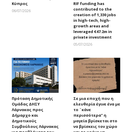
Κύπρος
RIF funding has
contributed to the
06/07/2026
creation of 1,330 jobs
Larnakaonline
in high-tech, high-
growth areas and
leveraged €47.2m in
private investment
05/07/2026
Larnakaonline
Πρόταση Δημοτικής
Σε μια εποχή που η
Ομάδας ΔΗΣΥ
ελευθερία έγινε ένα με
Λάρνακας προς
το ¨κάνε
Δήμαρχο και
περισσότερα” η
Δημοτικούς
μαγεία βρίσκεται στο
Συμβούλους Λάρνακας
να βρίσκεις τον χώρο
για προβλήματα του
και το χρόνο να