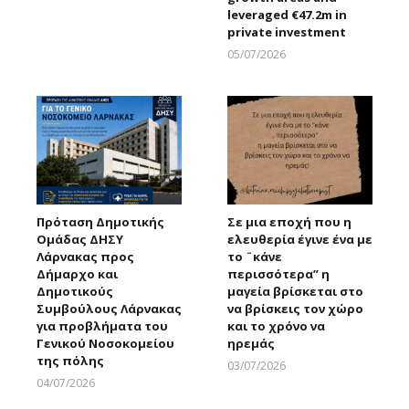
leveraged €47.2m in
private investment
05/07/2026
Larnakaonline
Πρόταση Δημοτικής
Σε μια εποχή που η
Ομάδας ΔΗΣΥ
ελευθερία έγινε ένα με
Λάρνακας προς
το ¨κάνε
Δήμαρχο και
περισσότερα” η
Δημοτικούς
μαγεία βρίσκεται στο
Συμβούλους Λάρνακας
να βρίσκεις τον χώρο
για προβλήματα του
και το χρόνο να
Γενικού Νοσοκομείου
ηρεμάς
της πόλης
03/07/2026
Larnakaonline
04/07/2026
Larnakaonline