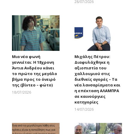
28/07/2026
Larnakaonline
Μια νέα φωνή
Μιχάλης Πέτρου:
γεννιέται: Η 18χρονη
Διαφυλάχθηκε η
Άντια Ανδρέου κάνει
αξιοπιστία του
το πρώτο της μεγάλο
χαλλουμιού στις
βήμα προς το όνειρό
διεθνείς αγορές – Τα
της (βίντεο – φώτο)
νέα λανσαρίσματα και
η επέκταση ΑΛΑΜΠΡΑ
18/07/2026
σε καινούργιες
Larnakaonline
κατηγορίες
14/07/2026
Larnakaonline