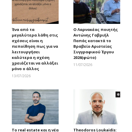
Ένα από τα
Ο Λαρνακέας ποιητής
μεγαλύτερα λάθη στις
Αντώνης Γαβριήλ
σχέσεις είναι η
Παπάς κατακτά το
πεποίθηση πως για να
Βραβείο Αριστείας
λειτουργήσει
Συγγραφικού Έργου
καλύτερα η σχέση
2026(φώτο)
χρειάζεται να αλλάξει
11/07/2026
μόνο ο άλλος
Larnakaonline
13/07/2026
Larnakaonline
Το real estate και η νέα
Theodoros Loukaidis: