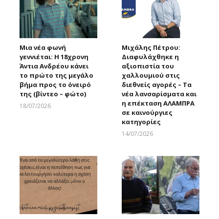
Μια νέα φωνή
Μιχάλης Πέτρου:
γεννιέται: Η 18χρονη
Διαφυλάχθηκε η
Άντια Ανδρέου κάνει
αξιοπιστία του
το πρώτο της μεγάλο
χαλλουμιού στις
βήμα προς το όνειρό
διεθνείς αγορές – Τα
της (βίντεο – φώτο)
νέα λανσαρίσματα και
η επέκταση ΑΛΑΜΠΡΑ
18/07/2026
σε καινούργιες
Larnakaonline
κατηγορίες
14/07/2026
Larnakaonline