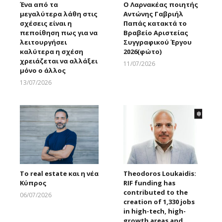
Ένα από τα
Ο Λαρνακέας ποιητής
μεγαλύτερα λάθη στις
Αντώνης Γαβριήλ
σχέσεις είναι η
Παπάς κατακτά το
πεποίθηση πως για να
Βραβείο Αριστείας
λειτουργήσει
Συγγραφικού Έργου
καλύτερα η σχέση
2026(φώτο)
χρειάζεται να αλλάξει
11/07/2026
μόνο ο άλλος
Larnakaonline
13/07/2026
Larnakaonline
Το real estate και η νέα
Theodoros Loukaidis:
Κύπρος
RIF funding has
contributed to the
06/07/2026
creation of 1,330 jobs
Larnakaonline
in high-tech, high-
growth areas and