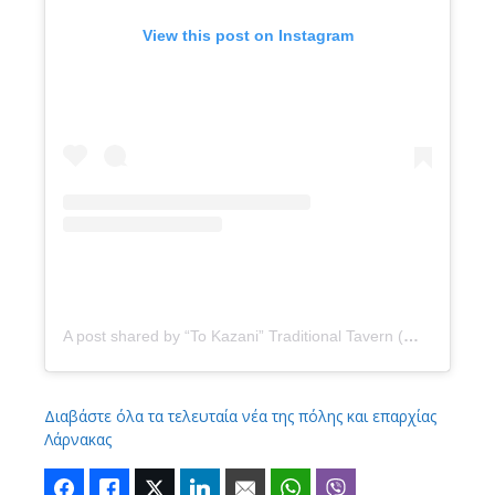
View this post on Instagram
A post shared by “To Kazani” Traditional Tavern (@tokazanitavern)
Διαβάστε όλα τα τελευταία νέα της πόλης και επαρχίας
Λάρνακας
Facebook
Like
Twitter
LinkedIn
Email
WhatsApp
Viber