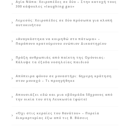
Αγία Νάπα: Χειροπέδες σε δύο – Στην κατοχή τους
300 κάψουλες «laughing gas»
Λεμεσός: Χειροπέδες σε δύο πρόσωπα για κλοπή
αυτοκινήτου
«Αναγκάστηκα να κοιμηθώ στο πάτωμα» –
Παράπονο κρατούμενου ενώπιον Δικαστηρίου
Πράξη ανθρωπιάς από παίκτη της Ομόνοιας-
Κάλυψε τα έξοδα νοσηλείας παιδιού
Απόπειρα φόνου σε μοναστήρι: 6ημερη κράτηση
στον μοναχό – Τι προηγήθηκε
Απουσιάζει εδώ και μια εβδομάδα 58χρονος από
την οικία του στη Λευκωσία (φώτο)
«Όχι στις κεραίες του θανάτου» – Πορεία
διαμαρτυρίας έξω από τις Β. Βάσεις