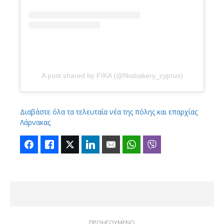
A post shared by FIKA (@fikabakery_cyprus)
Διαβάστε όλα τα τελευταία νέα της πόλης και επαρχίας
Λάρνακας
Facebook
Like
Twitter
LinkedIn
Email
WhatsApp
Viber
ΠΡΟΗΓΟΥΜΕΝΟ