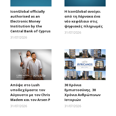
IconGlobal officially
Η IconGlobal ανοίγει
authorised as an
από τη Λάρνακα ένα
Electronic Money
νέο κεφάλαιο στις
Institution by the
ψηφιακές πληρωμές
Central Bank of Cyprus
31/07/2026
Larnakaonline
31/07/2026
Larnakaonline
Απόψε στο Lush
30 Χρόνια
υποδεχόμαστε τον
Εμπιστοσύνης. 30
Αύγουστο με τον Chris
Χρόνια Ανθρώπινων
Madem και τον Arsen P
Ιστοριών
31/07/2026
31/07/2026
Larnakaonline
Larnakaonline