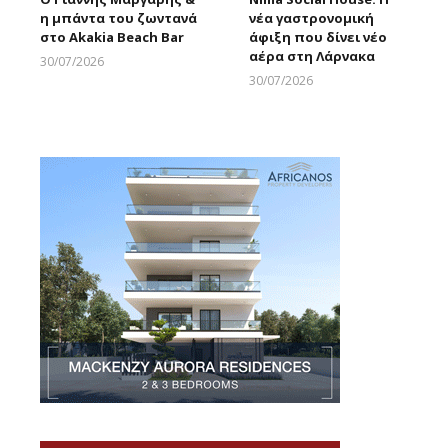
η μπάντα του ζωντανά
νέα γαστρονομική
στο Akakia Beach Bar
άφιξη που δίνει νέο
αέρα στη Λάρνακα
30/07/2026
Larnakaonline
30/07/2026
Larnakaonline