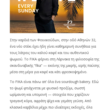
Στην καρδιά των Φοινικούδων, στην οδό Αθηνών 32,
ένα νέο στέκι έχει ήδη γίνει καθημερινή συνήθεια για
τους λάτρεις του καλού καφέ και του αυθεντικού
ψωμιού. Το FIKA φέρνει στη Λάρνακα τη φιλοσοφία της
σκανδιναβικής “fika” — εκείνης της μικρής, ιερής παύσης
μέσα στη μέρα για καφέ και κάτι φρεσκοψημένο.
Το FIKA είναι πάνω απ’ όλα ένα sourdough bakery. Εδώ
το ψωμί φτιάχνεται με φυσικό προζύμι, σωστή
ωρίμανση και υπομονή — στοιχεία που χαρίζουν
τραγανή κόρα, αφράτη ψίχα και γεμάτη γεύση. Από
κλασικά καρβέλια μέχρι πιο ιδιαίτερες εκδοχές, όλα