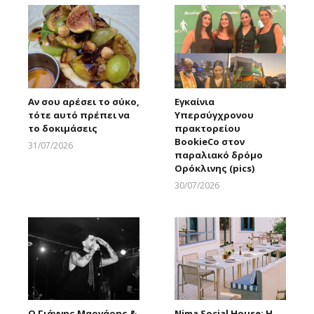
Αν σου αρέσει το σύκο,
Εγκαίνια
τότε αυτό πρέπει να
Υπερσύγχρονου
το δοκιμάσεις
πρακτορείου
BookieCo στον
31/07/2026
παραλιακό δρόμο
Larnakaonline
Ορόκλινης (pics)
30/07/2026
Larnakaonline
Ο Γιάννης Μαργάρης &
Nima Social House: Η