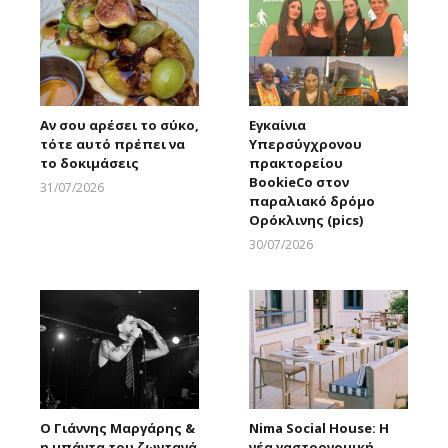
Αν σου αρέσει το σύκο,
Εγκαίνια
τότε αυτό πρέπει να
Υπερσύγχρονου
το δοκιμάσεις
πρακτορείου
BookieCo στον
31/07/2026
παραλιακό δρόμο
Larnakaonline
Ορόκλινης (pics)
30/07/2026
Larnakaonline
Ο Γιάννης Μαργάρης &
Nima Social House: Η
η μπάντα του ζωντανά
νέα γαστρονομική