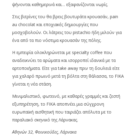
ψήνονται καθημερινά και… εξαφανίζονται νωρίς.
Στις βιτρίνες του θα βρεις βουτυράτα κρουασάν, pain
au chocolat και εποχιακές δημιουργίες που
μοσχοβολούν. Οι λάτρεις του pistachio ήδη μιλούν για
ένα από τα πιο νόστιμα κρουασάν της πόλης.
Η εμπειρία ολοκληρώνεται με specialty coffee που
αναδεικνύει τα αρώματα και ισορροπεί ιδανικά με τα
αρτοποιήματα. Είτε για take away πριν τη δουλειά είτε
για χαλαρό πρωινό μετά τη βόλτα στη θάλασσα, το FIKA
γίνεται η νέα στάση.
Μινιμαλιστικό, φωτεινό, με καθαρές γραμμές και ζεστή
εξυπηρέτηση, το FIKA αποπνέει μια σύγχρονη
ευρωπαϊκή αισθητική που ταιριάζει απόλυτα με το
παραλιακό σκηνικό της Λάρνακας.
Αθηνών 32, Φοινικούδες, Λάρνακα