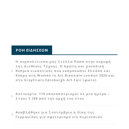
ΡΟΗ ΕΙΔΗΣΕΩΝ
Η συμπολίτισσα μας Στέλλα Παπά στην κορυφή
της Διεθνούς Τέχνης: Η πρώτη και μοναδική
Κύπρια εικαστικός που εκπροσωπεί Ελλάδα και
Κύπρο στη Women in Art Biennale London 2026 και
στο Greyfriars Edinburgh Art Fair (φώτο)
Αστυνομία: 119 επαναπατρισμοί σε μία ημέρα –
Στους 5.288 από την αρχή του έτου
Αναβλήθηκε για Σεπτέμβριο η δίκη της
Γερμανίδας για σφετερισμό ε/κ περιουσιών