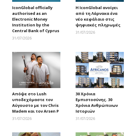
IconGlobal officially
Η IconGlobal ανοίγει
authorised as an
από τη Λάρνακα ένα
Electronic Money
νέο κεφάλαιο στις
Institution by the
ψηφιακές πληρωμές
Central Bank of Cyprus
31/07/2026
Larnakaonline
31/07/2026
Larnakaonline
Απόψε στο Lush
30 Χρόνια
υποδεχόμαστε τον
Εμπιστοσύνης. 30
Αύγουστο με τον Chris
Χρόνια Ανθρώπινων
Madem και τον Arsen P
Ιστοριών
31/07/2026
31/07/2026
Larnakaonline
Larnakaonline