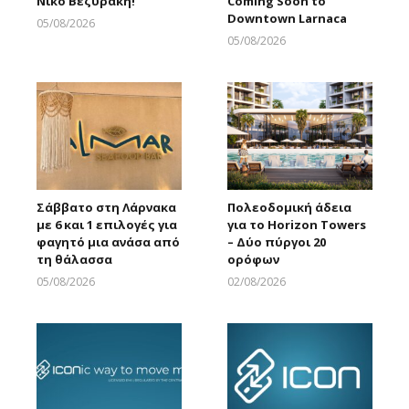
Νίκο Βεζυράκη!
Coming Soon to
Downtown Larnaca
05/08/2026
Larnakaonline
05/08/2026
Larnakaonline
Σάββατο στη Λάρνακα
Πολεοδομική άδεια
με 6 και 1 επιλογές για
για το Horizon Towers
φαγητό μια ανάσα από
– Δύο πύργοι 20
τη θάλασσα
ορόφων
05/08/2026
02/08/2026
Larnakaonline
Larnakaonline