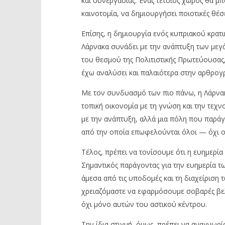
και συνεργασίας. Ένας τέτοιος χώρος θα μπ
καινοτομία, να δημιουργήσει ποιοτικές θέσει
Επίσης, η δημιουργία ενός κυπριακού κρατι
Λάρνακα συνάδει με την ανάπτυξη των μεγ
του θεσμού της Πολιτιστικής Πρωτεύουσας
έχω αναλύσει και παλαιότερα στην αρθρογρ
Με τον συνδυασμό των πιο πάνω, η Λάρνακα
τοπική οικονομία με τη γνώση και την τεχν
με την ανάπτυξη, αλλά μια πόλη που παράγε
από την οποία επωφελούνται όλοι — όχι οι
Τέλος, πρέπει να τονίσουμε ότι η ευημερία
Σημαντικός παράγοντας για την ευημερία τω
άμεσα από τις υποδομές και τη διαχείριση 
χρειαζόμαστε να εφαρμόσουμε σοβαρές βελτ
όχι μόνο αυτών του αστικού κέντρου.
Την ίδια στιγμή, όμως, πρέπει να αναγνωρί