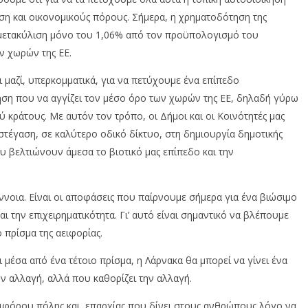
ση και οικονομικούς πόρους. Σήμερα, η χρηματοδότηση της
 μετακύλιση μόνο του 1,06% από τον προϋπολογισμό του
ν χωρών της ΕΕ.
 μαζί, υπερκομματικά, για να πετύχουμε ένα επίπεδο
ηση που να αγγίζει τον μέσο όρο των χωρών της ΕΕ, δηλαδή γύρω
κράτους. Με αυτόν τον τρόπο, οι Δήμοι και οι Κοινότητές μας
τέγαση, σε καλύτερο οδικό δίκτυο, στη δημιουργία δημοτικής
υ βελτιώνουν άμεσα το βιοτικό μας επίπεδο και την
ννοια. Είναι οι αποφάσεις που παίρνουμε σήμερα για ένα βιώσιμο
ι την επιχειρηματικότητα. Γι’ αυτό είναι σημαντικό να βλέπουμε
ο πρίσμα της αειφορίας.
ι μέσα από ένα τέτοιο πρίσμα, η Λάρνακα θα μπορεί να γίνει ένα
ν αλλαγή, αλλά που καθορίζει την αλλαγή.
αειφόρου πόλης και επαρχίας που δίνει στους ανθρώπους λόγο να