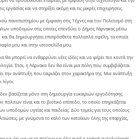
ορεί να προσελκύσει εταιρείες με έμφαση στην τεχνολογία και την
ς εργασίας και να στηρίξει ακόμη και τις μικρές επιχειρήσεις.
κού πανεπιστημίου με έμφαση στις Τέχνες και τον Πολιτισμό στη
άλων υποδομών στις οποίες επενδύει ο Δήμος Λάρνακας μέσω
, και θα δημιουργήσει επιπρόσθετα πολλαπλά οφέλη, τα οποία
αφία μου και στην ιστοσελίδα μου.
 θα μπορεί να ενθαρρύνει νέες ιδέες και να φέρει πιο κοντά την
ολογία. Έτσι, η Λάρνακα δεν θα είναι μια πόλη που συμβιβάζεται
ι την ανάπτυξη που ταιριάζει στον χαρακτήρα της. Μια ανάπτυξη
 λίγοι.
 δεν βασίζεται μόνο στη δημιουργία ευκαιριών εργοδότησης.
ν πολιτών είναι και το βιοτικό επίπεδο, το οποίο επηρεάζεται
των υποδομών υγείας και παιδείας. Δύο τομείς για τους οποίους
ιώσεις, με γνώμονα το καλό των κατοίκων όλης της επαρχίας,
σουμε ότι για να τα πετύχουμε όλα αυτά η τοπική αυτοδιοίκηση