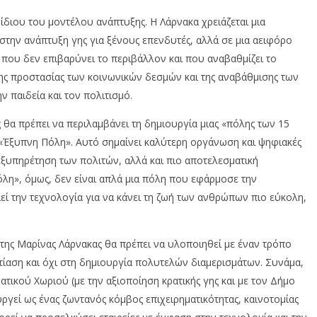
ίδιου του μοντέλου ανάπτυξης. Η Λάρνακα χρειάζεται μια
 στην ανάπτυξη γης για ξένους επενδυτές, αλλά σε μια αειφόρο
 που δεν επιβαρύνει το περιβάλλον και που αναβαθμίζει το
ης προστασίας των κοινωνικών δεσμών και της αναβάθμισης των
ν παιδεία και τον πολιτισμό.
 θα πρέπει να περιλαμβάνει τη δημιουργία μιας «πόλης των 15
ε «Έξυπνη Πόλη». Αυτό σημαίνει καλύτερη οργάνωση και ψηφιακές
υπηρέτηση των πολιτών, αλλά και πιο αποτελεσματική
λη», όμως, δεν είναι απλά μια πόλη που εφάρμοσε την
εί την τεχνολογία για να κάνει τη ζωή των ανθρώπων πιο εύκολη,
 της Μαρίνας Λάρνακας θα πρέπει να υλοποιηθεί με έναν τρόπο
στίαση και όχι στη δημιουργία πολυτελών διαμερισμάτων. Συνάμα,
ατικού Χωριού (με την αξιοποίηση κρατικής γης και με τον Δήμο
ργεί ως ένας ζωντανός κόμβος επιχειρηματικότητας, καινοτομίας