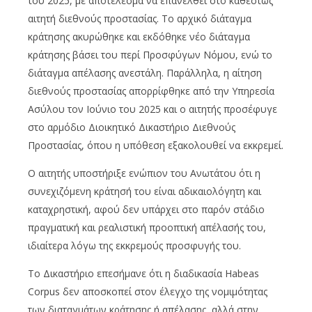
του 2025, με αποτέλεσμα να επανέλθει στο καθεστώς
αιτητή διεθνούς προστασίας. Το αρχικό διάταγμα
κράτησης ακυρώθηκε και εκδόθηκε νέο διάταγμα
κράτησης βάσει του περί Προσφύγων Νόμου, ενώ το
διάταγμα απέλασης ανεστάλη. Παράλληλα, η αίτηση
διεθνούς προστασίας απορρίφθηκε από την Υπηρεσία
Ασύλου τον Ιούνιο του 2025 και ο αιτητής προσέφυγε
στο αρμόδιο Διοικητικό Δικαστήριο Διεθνούς
Προστασίας, όπου η υπόθεση εξακολουθεί να εκκρεμεί.
Ο αιτητής υποστήριξε ενώπιον του Ανωτάτου ότι η
συνεχιζόμενη κράτησή του είναι αδικαιολόγητη και
καταχρηστική, αφού δεν υπάρχει στο παρόν στάδιο
πραγματική και ρεαλιστική προοπτική απέλασής του,
ιδιαίτερα λόγω της εκκρεμούς προσφυγής του.
Το Δικαστήριο επεσήμανε ότι η διαδικασία Habeas
Corpus δεν αποσκοπεί στον έλεγχο της νομιμότητας
των διαταγμάτων κράτησης ή απέλασης, αλλά στην