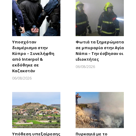
Υποσχόταν
Φωτιά τα ξημερώματα
διαμέρισμα στην
σε μπυραρία στην Αγία
Κύπρο – Συνελήφθη
Νάπα – Την έσβησαν οι
από Interpol &
ιδιοκτήτες
εκδόθηκε σε
06/08/2026
Καζακστάν
Larnakaonline
06/08/2026
Larnakaonline
Υπόθεση υπεξαίρεσης
Πυρκαγιά με το