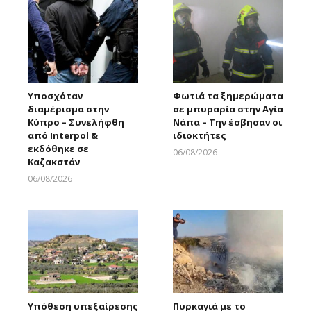
Υποσχόταν
Φωτιά τα ξημερώματα
διαμέρισμα στην
σε μπυραρία στην Αγία
Κύπρο – Συνελήφθη
Νάπα – Την έσβησαν οι
από Interpol &
ιδιοκτήτες
εκδόθηκε σε
06/08/2026
Καζακστάν
Larnakaonline
06/08/2026
Larnakaonline
Υπόθεση υπεξαίρεσης
Πυρκαγιά με το