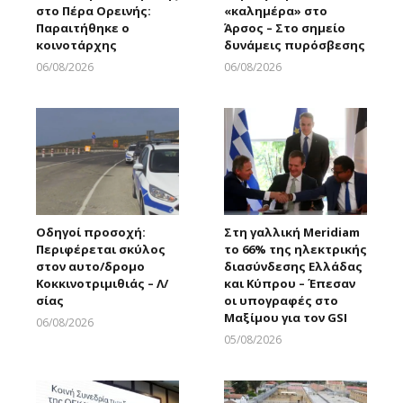
στο Πέρα Ορεινής:
«καλημέρα» στο
Παραιτήθηκε ο
Άρσος – Στο σημείο
κοινοτάρχης
δυνάμεις πυρόσβεσης
06/08/2026
06/08/2026
Larnakaonline
Larnakaonline
Οδηγοί προσοχή:
Στη γαλλική Meridiam
Περιφέρεται σκύλος
το 66% της ηλεκτρικής
στον αυτο/δρομο
διασύνδεσης Ελλάδας
Κοκκινοτριμιθιάς – Λ/
και Κύπρου – Έπεσαν
σίας
οι υπογραφές στο
Μαξίμου για τον GSI
06/08/2026
Larnakaonline
05/08/2026
Larnakaonline