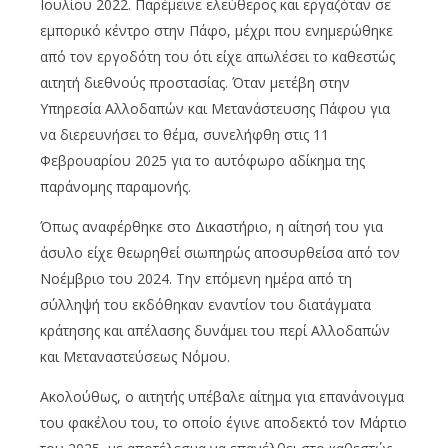
Ιουλίου 2022. Παρέμεινε ελεύθερος και εργαζόταν σε
εμπορικό κέντρο στην Πάφο, μέχρι που ενημερώθηκε
από τον εργοδότη του ότι είχε απωλέσει το καθεστώς
αιτητή διεθνούς προστασίας. Όταν μετέβη στην
Υπηρεσία Αλλοδαπών και Μετανάστευσης Πάφου για
να διερευνήσει το θέμα, συνελήφθη στις 11
Φεβρουαρίου 2025 για το αυτόφωρο αδίκημα της
παράνομης παραμονής.
Όπως αναφέρθηκε στο Δικαστήριο, η αίτησή του για
άσυλο είχε θεωρηθεί σιωπηρώς αποσυρθείσα από τον
Νοέμβριο του 2024. Την επόμενη ημέρα από τη
σύλληψή του εκδόθηκαν εναντίον του διατάγματα
κράτησης και απέλασης δυνάμει του περί Αλλοδαπών
και Μεταναστεύσεως Νόμου.
Ακολούθως, ο αιτητής υπέβαλε αίτημα για επανάνοιγμα
του φακέλου του, το οποίο έγινε αποδεκτό τον Μάρτιο