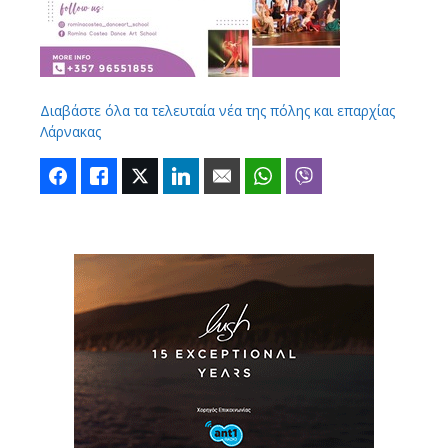
Διαβάστε όλα τα τελευταία νέα της πόλης και επαρχίας
Λάρνακας
Facebook
Like
Twitter
LinkedIn
Email
WhatsApp
Viber