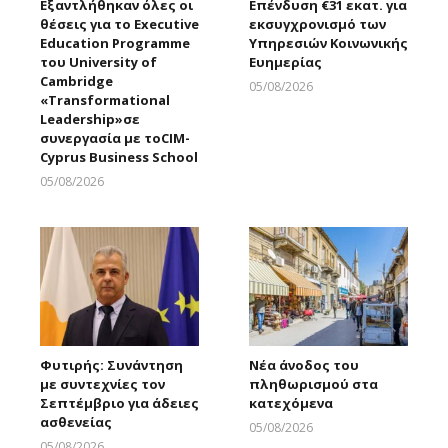
Εξαντλήθηκαν όλες οι
Επένδυση €31 εκατ. για
θέσεις για το Executive
εκσυγχρονισμό των
Education Programme
Υπηρεσιών Κοινωνικής
του University of
Ευημερίας
Cambridge
05/08/2026
«Transformational
Larnakaonline
Leadership»σε
συνεργασία με τοCIM-
Cyprus Business School
05/08/2026
Larnakaonline
Φυτιρής: Συνάντηση
Νέα άνοδος του
με συντεχνίες τον
πληθωρισμού στα
Σεπτέμβριο για άδειες
κατεχόμενα
ασθενείας
05/08/2026
Larnakaonline
05/08/2026