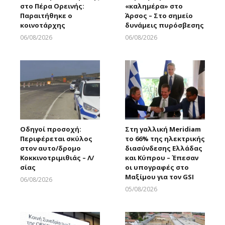
στο Πέρα Ορεινής:
«καλημέρα» στο
Παραιτήθηκε ο
Άρσος – Στο σημείο
κοινοτάρχης
δυνάμεις πυρόσβεσης
06/08/2026
06/08/2026
Larnakaonline
Larnakaonline
Οδηγοί προσοχή:
Στη γαλλική Meridiam
Περιφέρεται σκύλος
το 66% της ηλεκτρικής
στον αυτο/δρομο
διασύνδεσης Ελλάδας
Κοκκινοτριμιθιάς – Λ/
και Κύπρου – Έπεσαν
σίας
οι υπογραφές στο
Μαξίμου για τον GSI
06/08/2026
Larnakaonline
05/08/2026
Larnakaonline