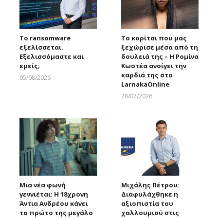
Το ransomware
Το κορίτσι που μας
εξελίσσεται.
ξεχώρισε μέσα από τη
Εξελισσόμαστε και
δουλειά της – Η Ρομίνα
εμείς;
Κωστέα ανοίγει την
καρδιά της στο
05/08/2026
LarnakaOnline
Larnakaonline
28/07/2026
Larnakaonline
Μια νέα φωνή
Μιχάλης Πέτρου:
γεννιέται: Η 18χρονη
Διαφυλάχθηκε η
Άντια Ανδρέου κάνει
αξιοπιστία του
το πρώτο της μεγάλο
χαλλουμιού στις