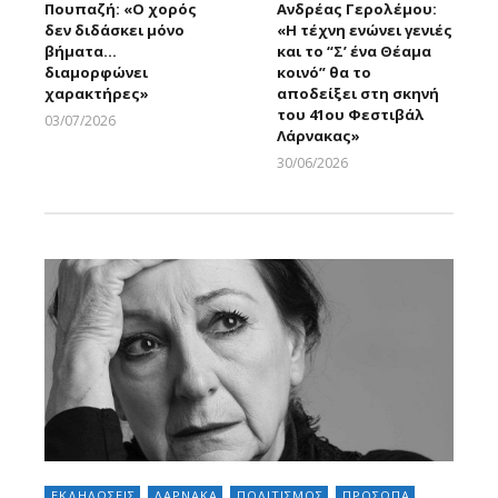
Πουπαζή: «Ο χορός
Ανδρέας Γερολέμου:
δεν διδάσκει μόνο
«Η τέχνη ενώνει γενιές
βήματα…
και το “Σ’ ένα Θέαμα
διαμορφώνει
κοινό” θα το
χαρακτήρες»
αποδείξει στη σκηνή
του 41ου Φεστιβάλ
03/07/2026
Λάρνακας»
Larnakaonline
30/06/2026
Larnakaonline
ΕΚΔΗΛΩΣΕΙΣ
ΛΑΡΝΑΚΑ
ΠΟΛΙΤΙΣΜΟΣ
ΠΡΟΣΩΠΑ