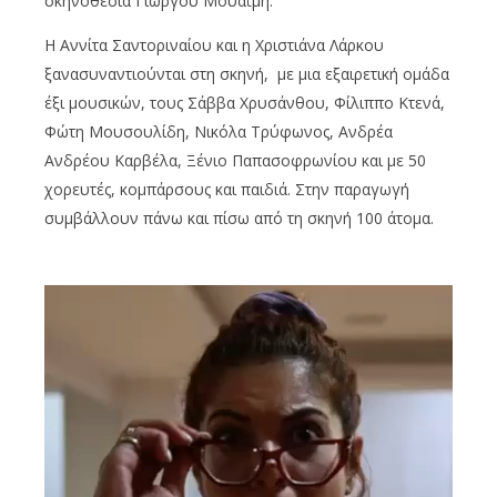
σκηνοθεσία Γιώργου Μουαΐμη.
Η Αννίτα Σαντοριναίου και η Χριστιάνα Λάρκου
ξανασυναντιούνται στη σκηνή, με μια εξαιρετική ομάδα
έξι μουσικών, τους Σάββα Χρυσάνθου, Φίλιππο Κτενά,
Φώτη Μουσουλίδη, Νικόλα Τρύφωνος, Ανδρέα
Ανδρέου Καρβέλα, Ξένιο Παπασοφρωνίου και με 50
χορευτές, κομπάρσους και παιδιά. Στην παραγωγή
συμβάλλουν πάνω και πίσω από τη σκηνή 100 άτομα.