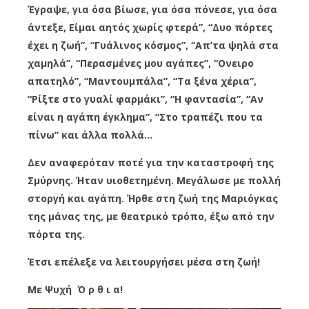
Έγραψε, για όσα βίωσε, για όσα πόνεσε, για όσα
άντεξε, Είμαι αητός χωρίς φτερά”, “Δυο πόρτες
έχει η ζωή”, “Γυάλινος κόσμος”, “Απ’τα ψηλά στα
χαμηλά”, “Περασμένες μου αγάπες”, “Ονειρο
απατηλό”, “Μαντουμπάλα”, “Τα ξένα χέρια”,
“Ρίξτε στο γυαλί φαρμάκι”, “Η φαντασία”, “Αν
είναι η αγάπη έγκλημα”, “Στο τραπέζι που τα
πίνω” και άλλα πολλά…
Δεν αναφερόταν ποτέ για την καταστροφή της
Σμύρνης. Ήταν υιοθετημένη. Μεγάλωσε με πολλή
στοργή και αγάπη. Ήρθε στη ζωή της Μαριόγκας
της μάνας της, με θεατρικό τρόπο, έξω από την
πόρτα της.
Έτσι επέλεξε να λειτουργήσει μέσα στη ζωή!
Με Ψυχή Ό ρ θ ι α!