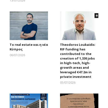
13/07/2026
Larnakaonline
Το real estate και η νέα
Theodoros Loukaidis:
Κύπρος
RIF funding has
contributed to the
06/07/2026
creation of 1,330 jobs
Larnakaonline
in high-tech, high-
growth areas and
leveraged €47.2m in
private investment
05/07/2026
Larnakaonline