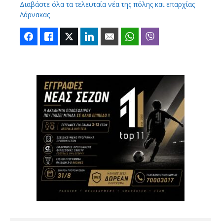
Διαβάστε όλα τα τελευταία νέα της πόλης και επαρχίας
Λάρνακας
Facebook
Like
Twitter
LinkedIn
Email
WhatsApp
Viber