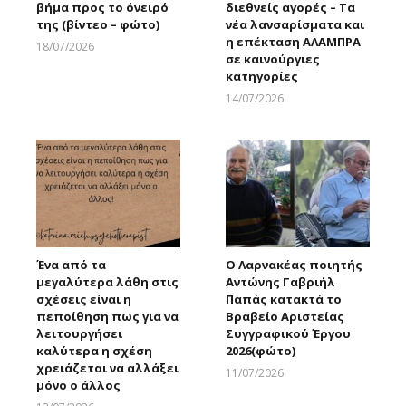
βήμα προς το όνειρό
διεθνείς αγορές – Τα
της (βίντεο – φώτο)
νέα λανσαρίσματα και
η επέκταση ΑΛΑΜΠΡΑ
18/07/2026
σε καινούργιες
Larnakaonline
κατηγορίες
14/07/2026
Larnakaonline
Ένα από τα
Ο Λαρνακέας ποιητής
μεγαλύτερα λάθη στις
Αντώνης Γαβριήλ
σχέσεις είναι η
Παπάς κατακτά το
πεποίθηση πως για να
Βραβείο Αριστείας
λειτουργήσει
Συγγραφικού Έργου
καλύτερα η σχέση
2026(φώτο)
χρειάζεται να αλλάξει
11/07/2026
μόνο ο άλλος
Larnakaonline