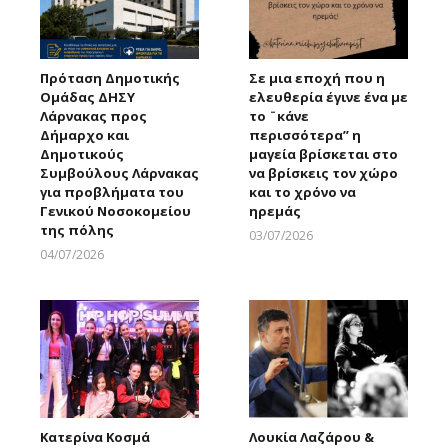
Πρόταση Δημοτικής
Σε μια εποχή που η
Ομάδας ΔΗΣΥ
ελευθερία έγινε ένα με
Λάρνακας προς
το ¨κάνε
Δήμαρχο και
περισσότερα” η
Δημοτικούς
μαγεία βρίσκεται στο
Συμβούλους Λάρνακας
να βρίσκεις τον χώρο
για προβλήματα του
και το χρόνο να
Γενικού Νοσοκομείου
ηρεμάς
της πόλης
03/07/2026
Larnakaonline
04/07/2026
Larnakaonline
Κατερίνα Κοσμά
Λουκία Λαζάρου &