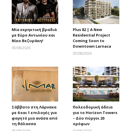
Μία εκρηκτική βραδιά
Plus 82 | A New
με Εύρο Αντωνίου και
Residential Project
Νίκο Βεζυράκη!
Coming Soon to
Downtown Larnaca
05/08/2026
Larnakaonline
05/08/2026
Larnakaonline
Σάββατο στη Λάρνακα
Πολεοδομική άδεια
με 6 και 1 επιλογές για
για το Horizon Towers
φαγητό μια ανάσα από
– Δύο πύργοι 20
τη θάλασσα
ορόφων
05/08/2026
02/08/2026