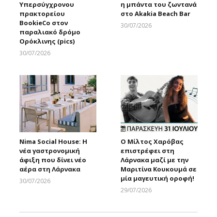
Υπερσύγχρονου
η μπάντα του ζωντανά
πρακτορείου
στο Akakia Beach Bar
BookieCo στον
30/07/2026
παραλιακό δρόμο
Larnakaonline
Ορόκλινης (pics)
30/07/2026
Larnakaonline
Nima Social House: Η
Ο Μίλτος Χαρόβας
νέα γαστρονομική
επιστρέφει στη
άφιξη που δίνει νέο
Λάρνακα μαζί με την
αέρα στη Λάρνακα
Μαριτίνα Κουκουμά σε
μία μαγευτική οροφή!
30/07/2026
Larnakaonline
29/07/2026
Larnakaonline