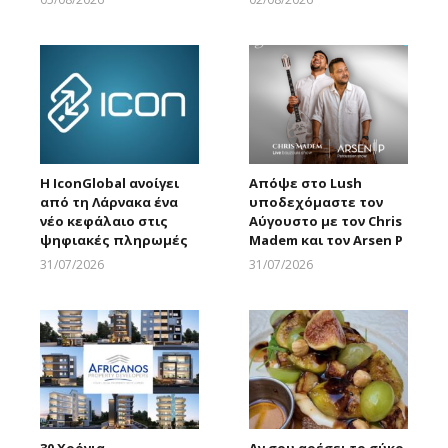
Larnakaonline
Larnakaonline
Η IconGlobal ανοίγει
Απόψε στο Lush
από τη Λάρνακα ένα
υποδεχόμαστε τον
νέο κεφάλαιο στις
Αύγουστο με τον Chris
ψηφιακές πληρωμές
Madem και τον Arsen P
31/07/2026
31/07/2026
Larnakaonline
Larnakaonline
30 Χρόνια
Αν σου αρέσει το σύκο,