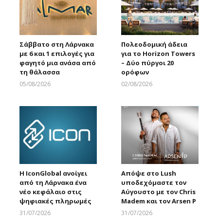
Σάββατο στη Λάρνακα
Πολεοδομική άδεια
με 6 και 1 επιλογές για
για το Horizon Towers
φαγητό μια ανάσα από
– Δύο πύργοι 20
τη θάλασσα
ορόφων
05/08/2026
02/08/2026
Larnakaonline
Larnakaonline
Η IconGlobal ανοίγει
Απόψε στο Lush
από τη Λάρνακα ένα
υποδεχόμαστε τον
νέο κεφάλαιο στις
Αύγουστο με τον Chris
ψηφιακές πληρωμές
Madem και τον Arsen P
31/07/2026
31/07/2026