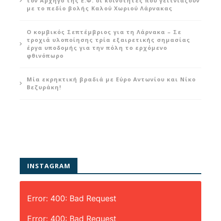
τον Αρχηγό της Ε.Φ. οι κοινότητες που γειτνιάζουν
με το πεδίο βολής Καλού Χωριού Λάρνακας
Ο κομβικός Σεπτέμβριος για τη Λάρνακα – Σε
τροχιά υλοποίησης τρία εξαιρετικής σημασίας
έργα υποδομής για την πόλη το ερχόμενο
φθινόπωρο
Μία εκρηκτική βραδιά με Εύρο Αντωνίου και Νίκο
Βεζυράκη!
INSTAGRAM
Error: 400: Bad Request
Error: 400: Bad Request