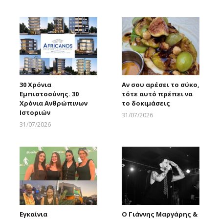
Larnakaonline
Larnakaonline
30 Χρόνια
Αν σου αρέσει το σύκο,
Εμπιστοσύνης. 30
τότε αυτό πρέπει να
Χρόνια Ανθρώπινων
το δοκιμάσεις
Ιστοριών
31/07/2026
Larnakaonline
31/07/2026
Larnakaonline
Εγκαίνια
Ο Γιάννης Μαργάρης &