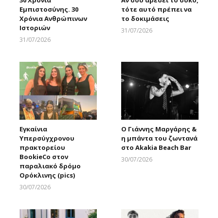
Εμπιστοσύνης. 30
τότε αυτό πρέπει να
Χρόνια Ανθρώπινων
το δοκιμάσεις
Ιστοριών
31/07/2026
Larnakaonline
31/07/2026
Larnakaonline
Εγκαίνια
Ο Γιάννης Μαργάρης &
Υπερσύγχρονου
η μπάντα του ζωντανά
πρακτορείου
στο Akakia Beach Bar
BookieCo στον
30/07/2026
παραλιακό δρόμο
Larnakaonline
Ορόκλινης (pics)
30/07/2026
Larnakaonline