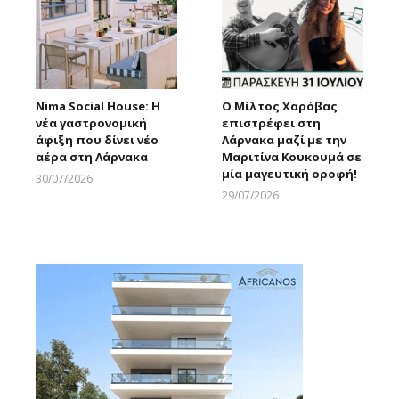
Nima Social House: Η
Ο Μίλτος Χαρόβας
νέα γαστρονομική
επιστρέφει στη
άφιξη που δίνει νέο
Λάρνακα μαζί με την
αέρα στη Λάρνακα
Μαριτίνα Κουκουμά σε
μία μαγευτική οροφή!
30/07/2026
Larnakaonline
29/07/2026
Larnakaonline