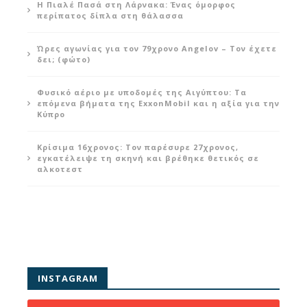
Η Πιαλέ Πασά στη Λάρνακα: Ένας όμορφος
περίπατος δίπλα στη θάλασσα
Ώρες αγωνίας για τον 79χρονο Angelov – Τον έχετε
δει; (φώτο)
Φυσικό αέριο με υποδομές της Αιγύπτου: Τα
επόμενα βήματα της ExxonMobil και η αξία για την
Κύπρο
Κρίσιμα 16χρονος: Τον παρέσυρε 27χρονος,
εγκατέλειψε τη σκηνή και βρέθηκε θετικός σε
αλκοτεστ
INSTAGRAM