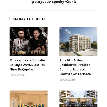
φτιάχνουν spooky γλυκά
ΔΙΑΒΑΣΤΕ ΕΠΙΣΗΣ
Μία εκρηκτική βραδιά
Plus 82 | A New
με Εύρο Αντωνίου και
Residential Project
Νίκο Βεζυράκη!
Coming Soon to
Downtown Larnaca
05/08/2026
Larnakaonline
05/08/2026
Larnakaonline