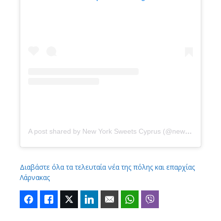
A post shared by New York Sweets Cyprus (@newyorksweetscyprus)
Διαβάστε όλα τα τελευταία νέα της πόλης και επαρχίας
Λάρνακας
Facebook
Like
Twitter
LinkedIn
Email
WhatsApp
Viber