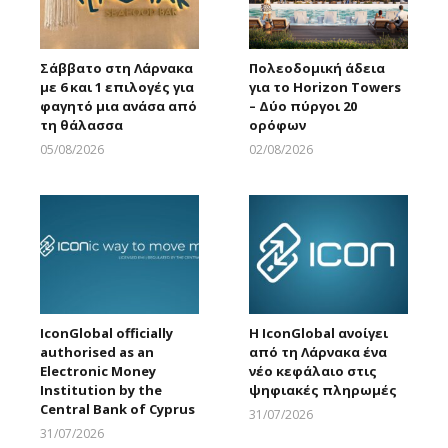
Σάββατο στη Λάρνακα
Πολεοδομική άδεια
με 6 και 1 επιλογές για
για το Horizon Towers
φαγητό μια ανάσα από
– Δύο πύργοι 20
τη θάλασσα
ορόφων
05/08/2026
02/08/2026
Larnakaonline
Larnakaonline
IconGlobal officially
Η IconGlobal ανοίγει
authorised as an
από τη Λάρνακα ένα
Electronic Money
νέο κεφάλαιο στις
Institution by the
ψηφιακές πληρωμές
Central Bank of Cyprus
31/07/2026
Larnakaonline
31/07/2026