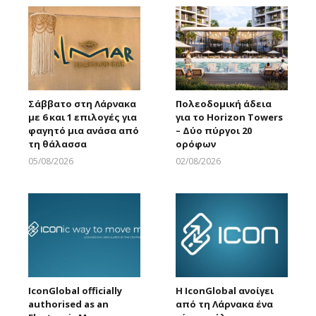
Σάββατο στη Λάρνακα
Πολεοδομική άδεια
με 6 και 1 επιλογές για
για το Horizon Towers
φαγητό μια ανάσα από
– Δύο πύργοι 20
τη θάλασσα
ορόφων
05/08/2026
02/08/2026
Larnakaonline
Larnakaonline
IconGlobal officially
Η IconGlobal ανοίγει
authorised as an
από τη Λάρνακα ένα