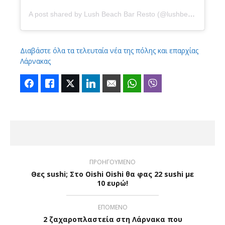
A post shared by Lush Beach Bar Resto (@lushbeachbar)
Διαβάστε όλα τα τελευταία νέα της πόλης και επαρχίας
Λάρνακας
Facebook
Like
Twitter
LinkedIn
Email
WhatsApp
Viber
ΠΡΟΗΓΟΥΜΕΝΟ
Θες sushi; Στο Oishi Oishi θα φας 22 sushi με
10 ευρώ!
ΕΠΟΜΕΝΟ
2 ζαχαροπλαστεία στη Λάρνακα που