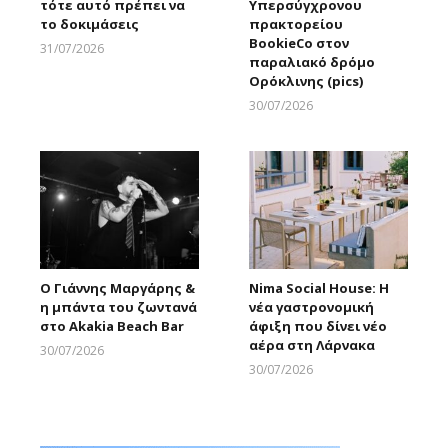
τότε αυτό πρέπει να
Υπερσύγχρονου
το δοκιμάσεις
πρακτορείου
BookieCo στον
31/07/2026
παραλιακό δρόμο
Larnakaonline
Ορόκλινης (pics)
30/07/2026
Larnakaonline
Ο Γιάννης Μαργάρης &
Nima Social House: Η
η μπάντα του ζωντανά
νέα γαστρονομική
στο Akakia Beach Bar
άφιξη που δίνει νέο
αέρα στη Λάρνακα
30/07/2026
Larnakaonline
30/07/2026
Larnakaonline