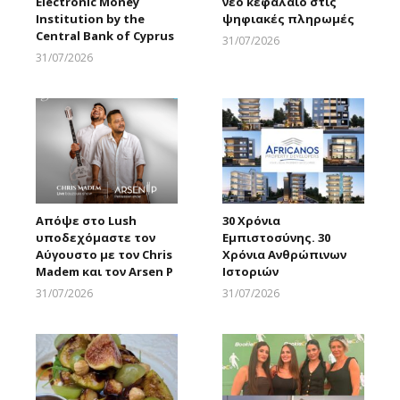
Electronic Money
νέο κεφάλαιο στις
Institution by the
ψηφιακές πληρωμές
Central Bank of Cyprus
31/07/2026
Larnakaonline
31/07/2026
Larnakaonline
Απόψε στο Lush
30 Χρόνια
υποδεχόμαστε τον
Εμπιστοσύνης. 30
Αύγουστο με τον Chris
Χρόνια Ανθρώπινων
Madem και τον Arsen P
Ιστοριών
31/07/2026
31/07/2026
Larnakaonline
Larnakaonline