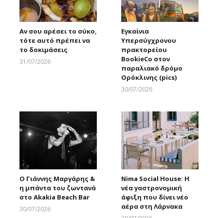
Αν σου αρέσει το σύκο,
Εγκαίνια
τότε αυτό πρέπει να
Υπερσύγχρονου
το δοκιμάσεις
πρακτορείου
BookieCo στον
31/07/2026
παραλιακό δρόμο
Larnakaonline
Ορόκλινης (pics)
30/07/2026
Larnakaonline
Ο Γιάννης Μαργάρης &
Nima Social House: Η
η μπάντα του ζωντανά
νέα γαστρονομική
στο Akakia Beach Bar
άφιξη που δίνει νέο
αέρα στη Λάρνακα
30/07/2026
Larnakaonline