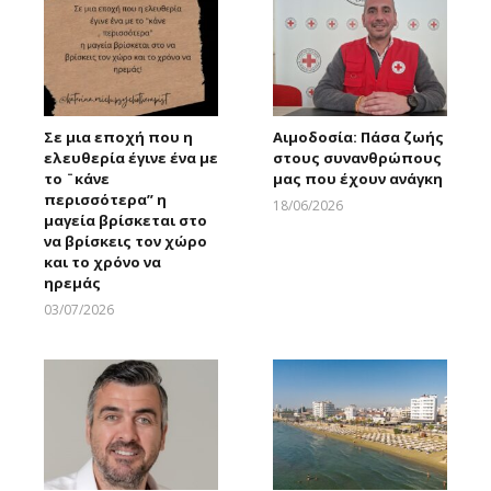
Σε μια εποχή που η
Αιμοδοσία: Πάσα ζωής
ελευθερία έγινε ένα με
στους συνανθρώπους
το ¨κάνε
μας που έχουν ανάγκη
περισσότερα” η
18/06/2026
μαγεία βρίσκεται στο
Larnakaonline
να βρίσκεις τον χώρο
και το χρόνο να
ηρεμάς
03/07/2026
Larnakaonline