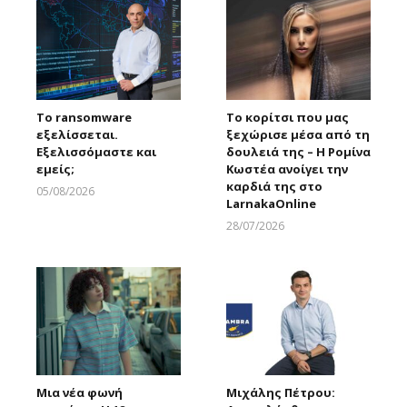
Το ransomware
Το κορίτσι που μας
εξελίσσεται.
ξεχώρισε μέσα από τη
Εξελισσόμαστε και
δουλειά της – Η Ρομίνα
εμείς;
Κωστέα ανοίγει την
καρδιά της στο
05/08/2026
LarnakaOnline
Larnakaonline
28/07/2026
Larnakaonline
Μια νέα φωνή
Μιχάλης Πέτρου: