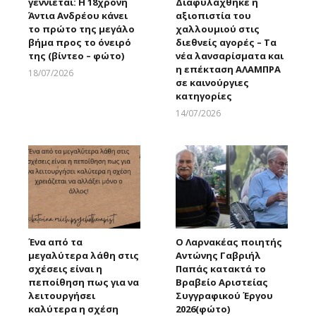
γεννιέται: Η 18χρονη
Διαφυλάχθηκε η
Άντια Ανδρέου κάνει
αξιοπιστία του
το πρώτο της μεγάλο
χαλλουμιού στις
βήμα προς το όνειρό
διεθνείς αγορές – Τα
της (βίντεο – φώτο)
νέα λανσαρίσματα και
η επέκταση ΑΛΑΜΠΡΑ
18/07/2026
σε καινούργιες
Larnakaonline
κατηγορίες
14/07/2026
Larnakaonline
Ένα από τα
Ο Λαρνακέας ποιητής
μεγαλύτερα λάθη στις
Αντώνης Γαβριήλ
σχέσεις είναι η
Παπάς κατακτά το
πεποίθηση πως για να
Βραβείο Αριστείας
λειτουργήσει
Συγγραφικού Έργου
καλύτερα η σχέση
2026(φώτο)