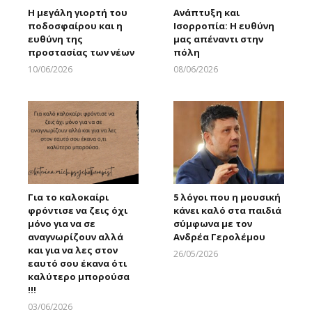
Η μεγάλη γιορτή του
Ανάπτυξη και
ποδοσφαίρου και η
Ισορροπία: Η ευθύνη
ευθύνη της
μας απέναντι στην
προστασίας των νέων
πόλη
10/06/2026
08/06/2026
Larnakaonline
Larnakaonline
Για το καλοκαίρι
5 λόγοι που η μουσική
φρόντισε να ζεις όχι
κάνει καλό στα παιδιά
μόνο για να σε
σύμφωνα με τον
αναγνωρίζουν αλλά
Ανδρέα Γερολέμου
και για να λες στον
26/05/2026
εαυτό σου έκανα ότι
Larnakaonline
καλύτερο μπορούσα
!!!
03/06/2026