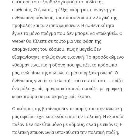
επέκταση του εξορθολογισμού στο πεδίο της
επιθυμίας. Ο έρωτας, η έλξη, ακόμη και η ανάγκη για
ανθρώπινη σύνδεση, υποτάσσονται στην λογική της
προβολής και των (από)μιμήσεων. Η αυθεντικότητα
έγινε το μόνο πράγμα που δεν μπορεί να «πωληθεί». Ο
Weber θα έβλεπε σε τούτο μια νέα φάση της
απομάγευσης του κόσμου, πως η μαγεία δεν
εξαφανίστηκε, απλώς έγινε εικονική. Το προσδοκώμενο
«θαύμα» είναι πια η οθόνη που φωτίζει το πρόσωπό
μας, ενώ πίσω της απλώνεται μια υπαρξιακή σιωπή. Ο
άνθρωπος γίνεται επιτελεστής του εαυτού του — παίζει
ένα ρόλο χωρίς πραγματικό κοινό, ομοιάζει με γραφική
καρικατούρα σε μια σκηνή χωρίς έξοδο.
Ο «κόσμος της βιτρίνας» δεν περιορίζεται στην ιδιωτική
μας σφαίρα· έχει κατακλύσει και την πολιτική. Η εξουσία
πλέον δεν ασκείται μόνο με νόμους, αλλά με εικόνες. Η
πολιτική επικοινωνία υποκαθιστά την πολιτική πράξη,