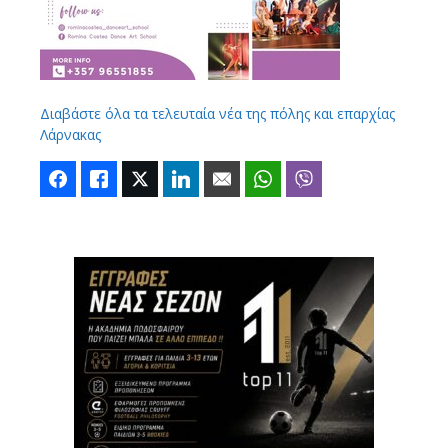
Διαβάστε όλα τα τελευταία νέα της πόλης και επαρχίας
Λάρνακας
Facebook
Like
Twitter
LinkedIn
Email
WhatsApp
Viber