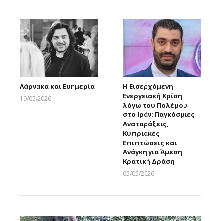
Larnakaonline
Λάρνακα και Ευημερία
Η Εισερχόμενη
Ενεργειακή Κρίση
19/05/2026
λόγω του Πολέμου
Larnakaonline
στο Ιράν: Παγκόσμιες
Αναταράξεις,
Κυπριακές
Επιπτώσεις και
Ανάγκη για Άμεση
Κρατική Δράση
05/05/2026
Larnakaonline