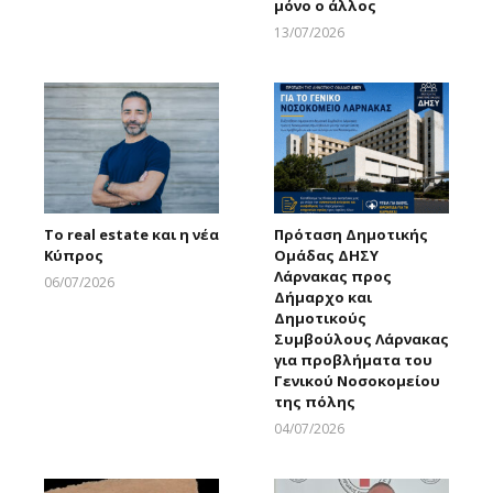
μόνο ο άλλος
13/07/2026
Larnakaonline
Το real estate και η νέα
Πρόταση Δημοτικής
Κύπρος
Ομάδας ΔΗΣΥ
Λάρνακας προς
06/07/2026
Δήμαρχο και
Larnakaonline
Δημοτικούς
Συμβούλους Λάρνακας
για προβλήματα του
Γενικού Νοσοκομείου
της πόλης
04/07/2026
Larnakaonline