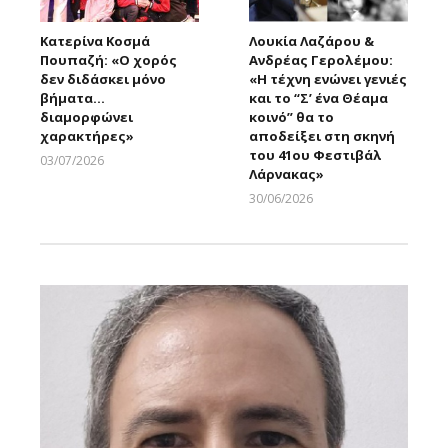
Κατερίνα Κοσμά
Λουκία Λαζάρου &
Πουπαζή: «Ο χορός
Ανδρέας Γερολέμου:
δεν διδάσκει μόνο
«Η τέχνη ενώνει γενιές
βήματα…
και το “Σ’ ένα Θέαμα
διαμορφώνει
κοινό” θα το
χαρακτήρες»
αποδείξει στη σκηνή
του 41ου Φεστιβάλ
03/07/2026
Λάρνακας»
Larnakaonline
30/06/2026
Larnakaonline