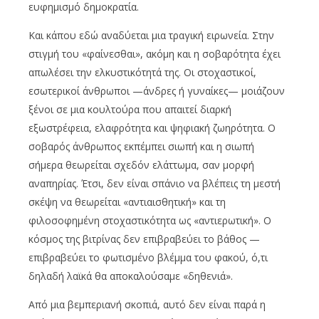
ευφημισμό δημοκρατία.
Και κάπου εδώ αναδύεται μια τραγική ειρωνεία. Στην
στιγμή του «φαίνεσθαι», ακόμη και η σοβαρότητα έχει
απωλέσει την ελκυστικότητά της. Οι στοχαστικοί,
εσωτερικοί άνθρωποι —άνδρες ή γυναίκες— μοιάζουν
ξένοι σε μια κουλτούρα που απαιτεί διαρκή
εξωστρέφεια, ελαφρότητα και ψηφιακή ζωηρότητα. Ο
σοβαρός άνθρωπος εκπέμπει σιωπή και η σιωπή
σήμερα θεωρείται σχεδόν ελάττωμα, σαν μορφή
αναπηρίας. Έτσι, δεν είναι σπάνιο να βλέπεις τη μεστή
σκέψη να θεωρείται «αντιαισθητική» και τη
φιλοσοφημένη στοχαστικότητα ως «αντιερωτική». Ο
κόσμος της βιτρίνας δεν επιβραβεύει το βάθος —
επιβραβεύει το φωτισμένο βλέμμα του φακού, ό,τι
δηλαδή λαϊκά θα αποκαλούσαμε «δηθενιά».
Από μια βεμπεριανή σκοπιά, αυτό δεν είναι παρά η