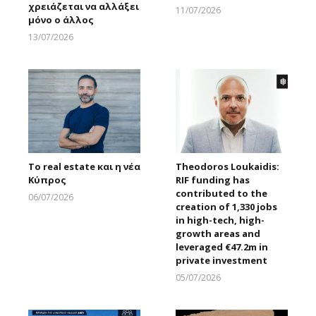
χρειάζεται να αλλάξει
11/07/2026
μόνο ο άλλος
Larnakaonline
13/07/2026
Larnakaonline
Το real estate και η νέα
Theodoros Loukaidis:
Κύπρος
RIF funding has
contributed to the
06/07/2026
creation of 1,330 jobs
Larnakaonline
in high-tech, high-
growth areas and
leveraged €47.2m in
private investment
05/07/2026
Larnakaonline