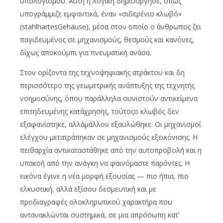
υπολογισμού. Αυτή η λογική δημιούργησε, όπως
υπογράμμιζε εμφαντικά, έναν «σιδερένιο κλωβό»
(stahlhartesGehäuse), μέσα στον οποίο ο άνθρωπος ζει
παγιδευμένος σε μηχανισμούς, θεσμούς και κανόνες,
δίχως αποκούμπι για πνευματική ανάσα.
Στον ορίζοντα της τεχνοψηφιακής ατράκτου και δη
περισσότερο της γεωμετρικής ανάπτυξης της τεχνητής
νοημοσύνης, όπου παράλληλα συνιστούν αντικείμενα
επιτηδευμένης κατάχρησης, τούτοςο κλωβός δεν
εξαφανίστηκε, αλλάμάλλον εξαϋλώθηκε. Οι μηχανισμοί
ελέγχου μετατράπηκαν σε μηχανισμούς εξεικόνισης. Η
πειθαρχία αντικαταστάθηκε από την αυτοπροβολή και η
υπακοή από την ανάγκη να φαινόμαστε παρόντες. Η
εικόνα έγινε η νέα μορφή εξουσίας — πιο ήπια, πιο
ελκυστική, αλλά εξίσου δεσμευτική και με
προδιαγραφές ολοκληρωτικού χαρακτήρα που
αντανακλώνται συστημικά, σε μια απρόσωπη κατ’