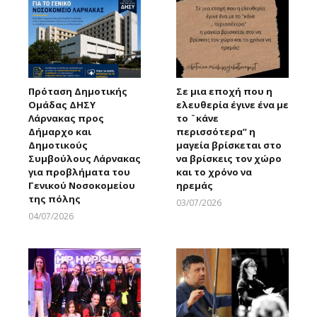
Πρόταση Δημοτικής
Σε μια εποχή που η
Ομάδας ΔΗΣΥ
ελευθερία έγινε ένα με
Λάρνακας προς
το ¨κάνε
Δήμαρχο και
περισσότερα” η
Δημοτικούς
μαγεία βρίσκεται στο
Συμβούλους Λάρνακας
να βρίσκεις τον χώρο
για προβλήματα του
και το χρόνο να
Γενικού Νοσοκομείου
ηρεμάς
της πόλης
03/07/2026
Larnakaonline
04/07/2026
Larnakaonline