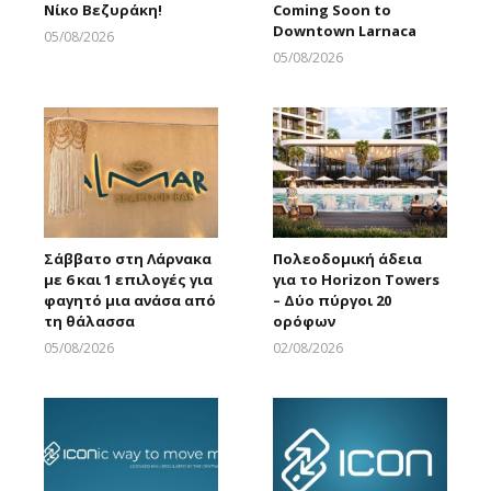
Νίκο Βεζυράκη!
Coming Soon to
Downtown Larnaca
05/08/2026
Larnakaonline
05/08/2026
Larnakaonline
Σάββατο στη Λάρνακα
Πολεοδομική άδεια
με 6 και 1 επιλογές για
για το Horizon Towers
φαγητό μια ανάσα από
– Δύο πύργοι 20
τη θάλασσα
ορόφων
05/08/2026
02/08/2026
Larnakaonline
Larnakaonline