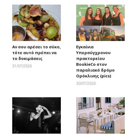
Αν σου αρέσει το σύκο,
Εγκαίνια
τότε αυτό πρέπει να
Υπερσύγχρονου
το δοκιμάσεις
πρακτορείου
BookieCo στον
31/07/2026
παραλιακό δρόμο
Larnakaonline
Ορόκλινης (pics)
30/07/2026
Larnakaonline