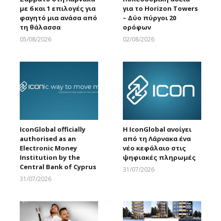
με 6 και 1 επιλογές για
για το Horizon Towers
φαγητό μια ανάσα από
– Δύο πύργοι 20
τη θάλασσα
ορόφων
05/08/2026
02/08/2026
Larnakaonline
Larnakaonline
IconGlobal officially
Η IconGlobal ανοίγει
authorised as an
από τη Λάρνακα ένα
Electronic Money
νέο κεφάλαιο στις
Institution by the
ψηφιακές πληρωμές
Central Bank of Cyprus
31/07/2026
Larnakaonline
31/07/2026
Larnakaonline