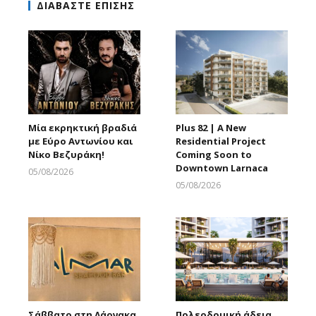
ΔΙΑΒΑΣΤΕ ΕΠΙΣΗΣ
Μία εκρηκτική βραδιά
Plus 82 | A New
με Εύρο Αντωνίου και
Residential Project
Νίκο Βεζυράκη!
Coming Soon to
Downtown Larnaca
05/08/2026
Larnakaonline
05/08/2026
Larnakaonline
Σάββατο στη Λάρνακα
Πολεοδομική άδεια