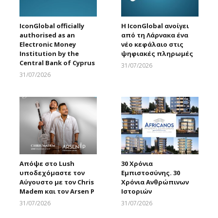
IconGlobal officially
Η IconGlobal ανοίγει
authorised as an
από τη Λάρνακα ένα
Electronic Money
νέο κεφάλαιο στις
Institution by the
ψηφιακές πληρωμές
Central Bank of Cyprus
31/07/2026
Larnakaonline
31/07/2026
Larnakaonline
Απόψε στο Lush
30 Χρόνια
υποδεχόμαστε τον
Εμπιστοσύνης. 30
Αύγουστο με τον Chris
Χρόνια Ανθρώπινων
Madem και τον Arsen P
Ιστοριών
31/07/2026
31/07/2026
Larnakaonline
Larnakaonline