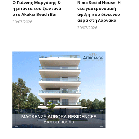
Ο Γιάννης Μαργάρης &
Nima Social House: Η
η μπάντα του ζωντανά
νέα γαστρονομική
στο Akakia Beach Bar
άφιξη που δίνει νέο
αέρα στη Λάρνακα
30/07/2026
Larnakaonline
30/07/2026
Larnakaonline