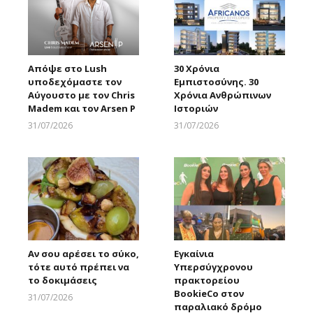
Απόψε στο Lush
30 Χρόνια
υποδεχόμαστε τον
Εμπιστοσύνης. 30
Αύγουστο με τον Chris
Χρόνια Ανθρώπινων
Madem και τον Arsen P
Ιστοριών
31/07/2026
31/07/2026
Larnakaonline
Larnakaonline
Αν σου αρέσει το σύκο,
Εγκαίνια
τότε αυτό πρέπει να
Υπερσύγχρονου
το δοκιμάσεις
πρακτορείου
BookieCo στον
31/07/2026
παραλιακό δρόμο
Larnakaonline