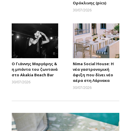
Ορόκλινης (pics)
30/07/2026
Larnakaonline
Ο Γιάννης Μαργάρης &
Nima Social House: Η
η μπάντα του ζωντανά
νέα γαστρονομική
στο Akakia Beach Bar
άφιξη που δίνει νέο
αέρα στη Λάρνακα
30/07/2026
Larnakaonline
30/07/2026
Larnakaonline