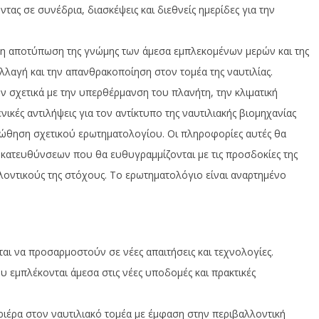
ας σε συνέδρια, διασκέψεις και διεθνείς ημερίδες για την
 η αποτύπωση της γνώμης των άμεσα εμπλεκομένων μερών και της
αλλαγή και την απανθρακοποίηση στον τομέα της ναυτιλίας.
 σχετικά με την υπερθέρμανση του πλανήτη, την κλιματική
ενικές αντιλήψεις για τον αντίκτυπο της ναυτιλιακής βιομηχανίας
οώθηση σχετικού ερωτηματολογίου. Οι πληροφορίες αυτές θα
κατευθύνσεων που θα ευθυγραμμίζονται με τις προσδοκίες της
λοντικούς της στόχους. Το ερωτηματολόγιο είναι αναρτημένο
ται να προσαρμοστούν σε νέες απαιτήσεις και τεχνολογίες.
υ εμπλέκονται άμεσα στις νέες υποδομές και πρακτικές
αριέρα στον ναυτιλιακό τομέα με έμφαση στην περιβαλλοντική