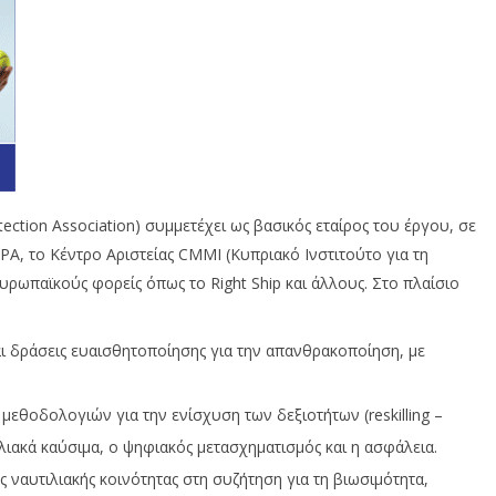
ction Association) συμμετέχει ως βασικός εταίρος του έργου, σε
, το Κέντρο Αριστείας CMMI (Κυπριακό Ινστιτούτο για τη
υρωπαϊκούς φορείς όπως το Right Ship και άλλους. Στο πλαίσιο
ι δράσεις ευαισθητοποίησης για την απανθρακοποίηση, με
μεθοδολογιών για την ενίσχυση των δεξιοτήτων (reskilling –
τιλιακά καύσιμα, ο ψηφιακός μετασχηματισμός και η ασφάλεια.
 ναυτιλιακής κοινότητας στη συζήτηση για τη βιωσιμότητα,