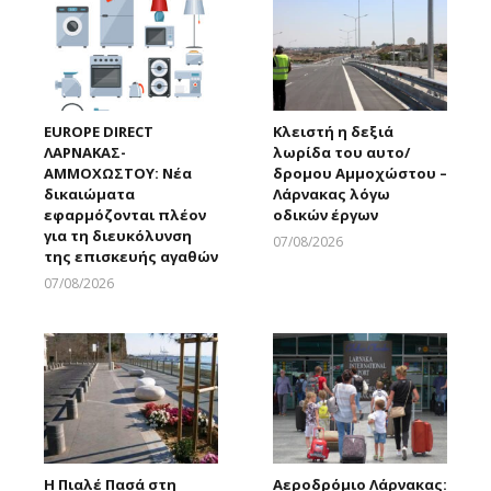
EUROPE DIRECT
Κλειστή η δεξιά
ΛΑΡΝΑΚΑΣ-
λωρίδα του αυτο/
ΑΜΜΟΧΩΣΤΟΥ: Νέα
δρομου Αμμοχώστου –
δικαιώματα
Λάρνακας λόγω
εφαρμόζονται πλέον
οδικών έργων
για τη διευκόλυνση
07/08/2026
της επισκευής αγαθών
Larnakaonline
07/08/2026
Larnakaonline
Η Πιαλέ Πασά στη
Αεροδρόμιο Λάρνακας: