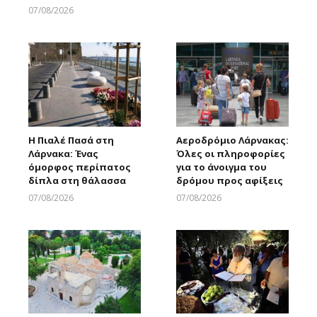
07/08/2026
Larnakaonline
Η Πιαλέ Πασά στη
Αεροδρόμιο Λάρνακας:
Λάρνακα: Ένας
Όλες οι πληροφορίες
όμορφος περίπατος
για το άνοιγμα του
δίπλα στη θάλασσα
δρόμου προς αφίξεις
07/08/2026
07/08/2026
Larnakaonline
Larnakaonline