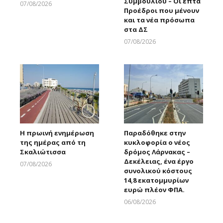
Συμβουλίου – Οι επτά
07/08/2026
Προέδροι που μένουν
Larnakaonline
και τα νέα πρόσωπα
στα ΔΣ
07/08/2026
Larnakaonline
Η πρωινή ενημέρωση
Παραδόθηκε στην
της ημέρας από τη
κυκλοφορία ο νέος
Σκαλιώτισσα
δρόμος Λάρνακας –
Δεκέλειας, ένα έργο
07/08/2026
συνολικού κόστους
Larnakaonline
14,8 εκατομμυρίων
ευρώ πλέον ΦΠΑ.
06/08/2026
Larnakaonline