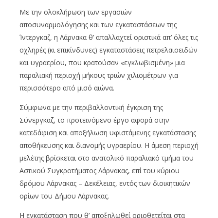
Με την ολοκλήρωση των εργασιών
αποσυναρμολόγησης και των εγκαταστάσεων της
Ίντεργκαζ, η Λάρνακα θ’ απαλλαχτεί οριστικά απ’ όλες τις
οχληρές (κι επικίνδυνες) εγκαταστάσεις πετρελαιοειδών
και υγραερίου, που κρατούσαν «εγκλωβισμένη» μια
παραλιακή περιοχή μήκους τριών χιλιομέτρων για
περισσότερο από μισό αιώνα.
Σύμφωνα με την περιβαλλοντική έγκριση της
Σύνεργκαζ, το προτεινόμενο έργο αφορά στην
κατεδάφιση και αποξήλωση υφιστάμενης εγκατάστασης
αποθήκευσης και διανομής υγραερίου. Η άμεση περιοχή
μελέτης βρίσκεται στο ανατολικό παραλιακό τμήμα του
Αστικού Συγκροτήματος Λάρνακας, επί του κύριου
δρόμου Λάρνακας – Δεκέλειας, εντός των διοικητικών
ορίων του Δήμου Λάρνακας.
Η εγκατάσταση που θ’ αποξηλωθεί οριοθετείται στα