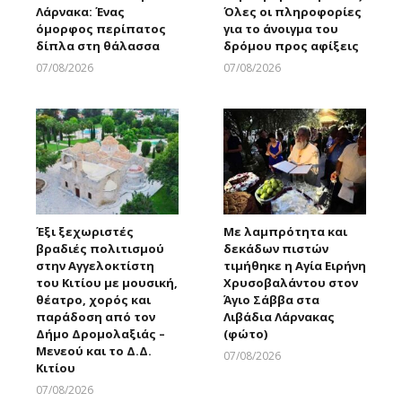
Λάρνακα: Ένας
Όλες οι πληροφορίες
όμορφος περίπατος
για το άνοιγμα του
δίπλα στη θάλασσα
δρόμου προς αφίξεις
07/08/2026
07/08/2026
Larnakaonline
Larnakaonline
Έξι ξεχωριστές
Με λαμπρότητα και
βραδιές πολιτισμού
δεκάδων πιστών
στην Αγγελοκτίστη
τιμήθηκε η Αγία Ειρήνη
του Κιτίου με μουσική,
Χρυσοβαλάντου στον
θέατρο, χορός και
Άγιο Σάββα στα
παράδοση από τον
Λιβάδια Λάρνακας
Δήμο Δρομολαξιάς –
(φώτο)
Μενεού και το Δ.Δ.
07/08/2026
Κιτίου
Larnakaonline
07/08/2026