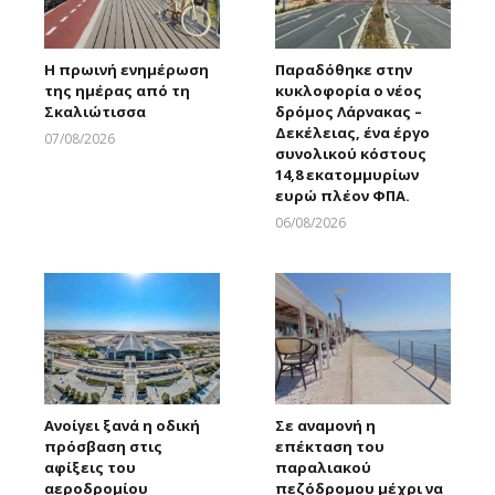
Η πρωινή ενημέρωση
Παραδόθηκε στην
της ημέρας από τη
κυκλοφορία ο νέος
Σκαλιώτισσα
δρόμος Λάρνακας –
Δεκέλειας, ένα έργο
07/08/2026
συνολικού κόστους
Larnakaonline
14,8 εκατομμυρίων
ευρώ πλέον ΦΠΑ.
06/08/2026
Larnakaonline
Ανοίγει ξανά η οδική
Σε αναμονή η
πρόσβαση στις
επέκταση του
αφίξεις του
παραλιακού
αεροδρομίου
πεζόδρομου μέχρι να