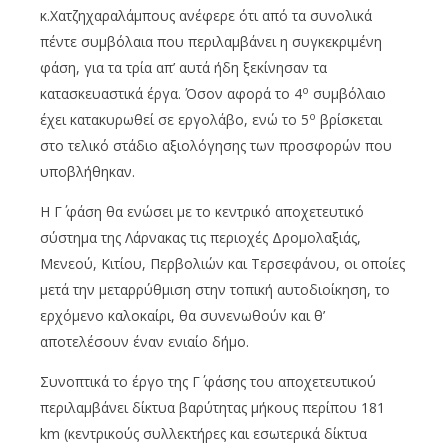
κ.Χατζηχαραλάμπους ανέφερε ότι από τα συνολικά
πέντε συμβόλαια που περιλαμβάνει η συγκεκριμένη
φάση, για τα τρία απ’ αυτά ήδη ξεκίνησαν τα
ο
κατασκευαστικά έργα. Όσον αφορά το 4
συμβόλαιο
ο
έχει κατακυρωθεί σε εργολάβο, ενώ το 5
βρίσκεται
στο τελικό στάδιο αξιολόγησης των προσφορών που
υποβλήθηκαν.
Η Γ΄ φάση θα ενώσει με το κεντρικό αποχετευτικό
σύστημα της Λάρνακας τις περιοχές Δρομολαξιάς,
Μενεού, Κιτίου, Περβολιών και Τερσεφάνου, οι οποίες
μετά την μεταρρύθμιση στην τοπική αυτοδιοίκηση, το
ερχόμενο καλοκαίρι, θα συνενωθούν και θ’
αποτελέσουν έναν ενιαίο δήμο.
Συνοπτικά το έργο της Γ΄ φάσης του αποχετευτικού
περιλαμβάνει δίκτυα βαρύτητας μήκους περίπου 181
km (κεντρικούς συλλεκτήρες και εσωτερικά δίκτυα