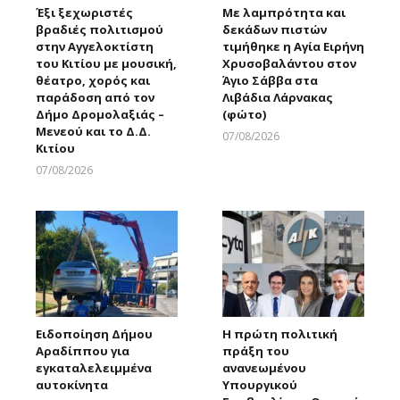
Έξι ξεχωριστές
Με λαμπρότητα και
βραδιές πολιτισμού
δεκάδων πιστών
στην Αγγελοκτίστη
τιμήθηκε η Αγία Ειρήνη
του Κιτίου με μουσική,
Χρυσοβαλάντου στον
θέατρο, χορός και
Άγιο Σάββα στα
παράδοση από τον
Λιβάδια Λάρνακας
Δήμο Δρομολαξιάς –
(φώτο)
Μενεού και το Δ.Δ.
07/08/2026
Κιτίου
Larnakaonline
07/08/2026
Larnakaonline
Ειδοποίηση Δήμου
Η πρώτη πολιτική
Αραδίππου για
πράξη του
εγκαταλελειμμένα
ανανεωμένου
αυτοκίνητα
Υπουργικού