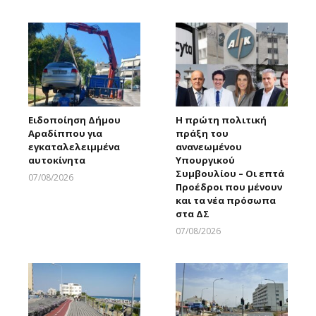
Larnakaonline
Ειδοποίηση Δήμου
Η πρώτη πολιτική
Αραδίππου για
πράξη του
εγκαταλελειμμένα
ανανεωμένου
αυτοκίνητα
Υπουργικού
Συμβουλίου – Οι επτά
07/08/2026
Προέδροι που μένουν
Larnakaonline
και τα νέα πρόσωπα
στα ΔΣ
07/08/2026
Larnakaonline