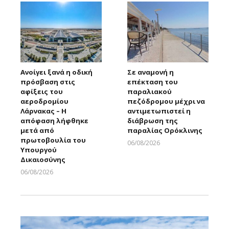
Ανοίγει ξανά η οδική
Σε αναμονή η
πρόσβαση στις
επέκταση του
αφίξεις του
παραλιακού
αεροδρομίου
πεζόδρομου μέχρι να
Λάρνακας – Η
αντιμετωπιστεί η
απόφαση λήφθηκε
διάβρωση της
μετά από
παραλίας Ορόκλινης
πρωτοβουλία του
06/08/2026
Υπουργού
Larnakaonline
Δικαιοσύνης
06/08/2026
Larnakaonline