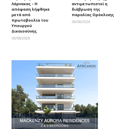
Λάρνακας – Η
αντιμετωπιστεί η
απόφαση λήφθηκε
διάβρωση της
μετά από
παραλίας Ορόκλινης
πρωτοβουλία του
06/08/2026
Υπουργού
Larnakaonline
Δικαιοσύνης
06/08/2026
Larnakaonline