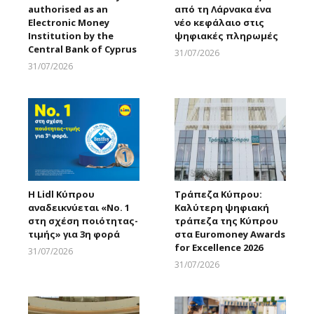
authorised as an
από τη Λάρνακα ένα
Electronic Money
νέο κεφάλαιο στις
Institution by the
ψηφιακές πληρωμές
Central Bank of Cyprus
31/07/2026
Larnakaonline
31/07/2026
Larnakaonline
Η Lidl Κύπρου
Τράπεζα Κύπρου:
αναδεικνύεται «Νo. 1
Καλύτερη ψηφιακή
στη σχέση ποιότητας-
τράπεζα της Κύπρου
τιμής» για 3η φορά
στα Euromoney Awards
for Excellence 2026
31/07/2026
Larnakaonline
31/07/2026
Larnakaonline