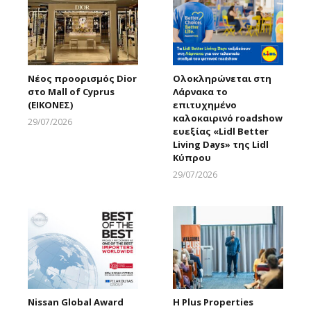
Νέος προορισμός Dior
Ολοκληρώνεται στη
στο Mall of Cyprus
Λάρνακα το
(ΕΙΚΟΝΕΣ)
επιτυχημένο
καλοκαιρινό roadshow
29/07/2026
ευεξίας «Lidl Better
Larnakaonline
Living Days» της Lidl
Κύπρου
29/07/2026
Larnakaonline
Νissan Global Award
Η Plus Properties