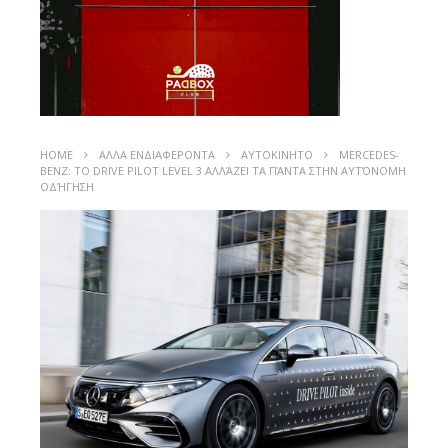
HOME
ΑΛΛΑ ΕΝΔΙΑΦΕΡΟΝΤΑ
ΑΥΤΟΚΙΝΗΤΟ
MERCEDES-
BENZ: ΤΟ DRIVE PILOT LEVEL 3 ΑΛΛΆΖΕΙ ΤΑ ΠΆΝΤΑ ΣΤΗΝ ΑΥΤΌΝΟΜΗ
ΟΔΉΓΗΣΗ