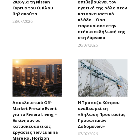
2026 για τη Nissan
επιβεβαιώνει τον
Cyprus του Ομίλου
ηγετικό της ρόλο στον
Πηλακούτα
κατασκευαστικό
κλάδο – Όσα
28/07/2026
παρουσίασε στην
Larnakaonline
ετήσια εκδήλωσή της
στη Λάρνακα
20/07/2026
Larnakaonline
Αποκλειστικό Off-
Η Τράπεζα Κύπρου
Market Presale Event
αναθεωρεί τη
για το Riviera Living –
«Δήλωση Προστασίας
Ξεκίνησαν οι
Προσωπικών
κατασκευαστικές
Δεδομένων»
εργασίες των Lumina
07/07/2026
Mare και Horizon
Larnakaonline