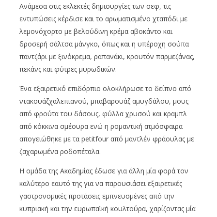
Ανάμεσα στις εκλεκτές δημιουργίες των σεφ, τις
εντυπώσεις κέρδισε και το αρωματισμένο χταπόδι με
λεμονόχορτο με βελούδινη κρέμα αβοκάντο και
δροσερή σάλτσα μάνγκο, όπως και η υπέροχη σούπα
παντζάρι με ξινόκρεμα, ραπανάκι, κρουτόν παρμεζάνας,
πεκάνς και φύτρες μυρωδικών.
Ένα εξαιρετικό επιδόρπιο ολοκλήρωσε το δείπνο από
ντακουάζχαλεπιανού, μπαβαρουάζ αμυγδάλου, μους
από φρούτα του δάσους, φύλλα χρυσού και κραμπλ
από κόκκινα σμέουρα ενώ η ρομαντική ατμόσφαιρα
απογειώθηκε με τα petitfour από μαντλέν φράουλας με
ζαχαρωμένα ροδοπέταλα.
Η ομάδα της Ακαδημίας έδωσε για άλλη μία φορά τον
καλύτερο εαυτό της για να παρουσιάσει εξαιρετικές
γαστρονομικές προτάσεις εμπνευσμένες από την
κυπριακή και την ευρωπαϊκή κουλτούρα, χαρίζοντας μία