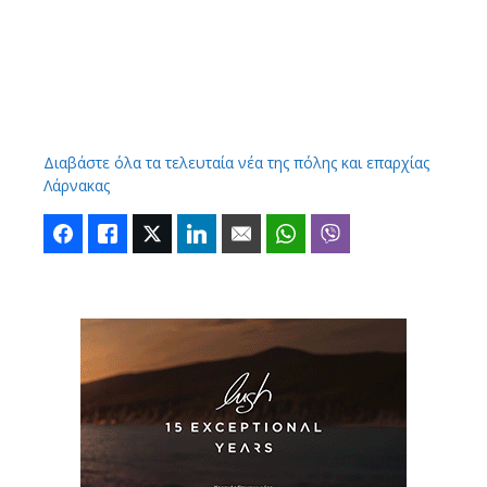
Διαβάστε όλα τα τελευταία νέα της πόλης και επαρχίας
Λάρνακας
Facebook
Like
Twitter
LinkedIn
Email
WhatsApp
Viber