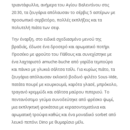
τριαντάφυλλα, ανήμερα του Αγίου Βαλεντίνου στις
20:30, τα ζευγάρια απόλαυσαν το σέρβις 5 αστέρων με
προσωπικό σερβιτόρο, πολλές εκπλήξεις και τα
πολυτελή πιάτα των σεφ.
Την έναρξη, στο ειδικά σχεδιασμένο μενού της
βραδιάς, έδωσε ένα δροσερό και αρωματικό ποτήρι
Προσέκο με φρούτο του Πάθους και συνεχίστηκε με
ένα λαχταριστό amuche-buche από γαρίδα τεμπούρα
και πάνκο με γλυκιά σάλτσα τσίλι. Για κυρίως πιάτο, τα
ζευγάρια απόλαυσαν εκλεκτό βοδινό φιλέτο Sous-Vide,
πατάτα πουρέ με κουρκουμά, καρότα γλασέ, μπρόκολο,
τραγανό κρεμμύδι και σάλτσα μαύρου πιπεριού. Το
πεντανόστιμο γεύμα συνοδεύτηκε από φρέσκο ψωμί,
μια εκπληκτική φοκάτσια με κερασοντοματίνια και
αρωματική τρούφα καθώς και ένα μοναδικό sorbet από
λευκό πεπόνι Dino με θυμαρίσιο μέλι.