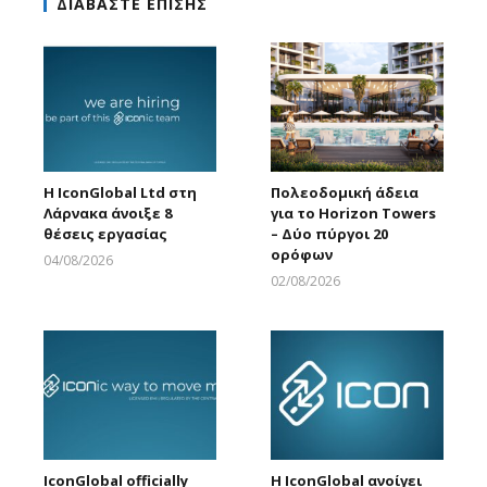
ΔΙΑΒΑΣΤΕ ΕΠΙΣΗΣ
Η IconGlobal Ltd στη
Πολεοδομική άδεια
Λάρνακα άνοιξε 8
για το Horizon Towers
θέσεις εργασίας
– Δύο πύργοι 20
ορόφων
04/08/2026
Larnakaonline
02/08/2026
Larnakaonline
IconGlobal officially
Η IconGlobal ανοίγει