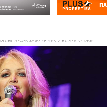
ΟΣ ΣΤΗΝ ΠΑΓΚΌΣΜΙΑ ΜΟΥΣΙΚΉ: «ΈΦΥΓΕ» ΑΠΌ ΤΗ ΖΩΉ Η ΜΠΌΝΙ ΤΆΙΛΕΡ