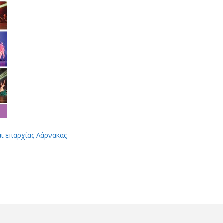
αι επαρχίας Λάρνακας
App
Viber