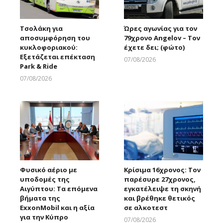
Τσολάκη για
Ώρες αγωνίας για τον
αποσυμφόρηση του
79χρονο Angelov – Τον
κυκλοφοριακού:
έχετε δει; (φώτο)
Εξετάζεται επέκταση
07/08/2026
Park & Ride
Larnakaonline
07/08/2026
Larnakaonline
Φυσικό αέριο με
Κρίσιμα 16χρονος: Τον
υποδομές της
παρέσυρε 27χρονος,
Αιγύπτου: Τα επόμενα
εγκατέλειψε τη σκηνή
βήματα της
και βρέθηκε θετικός
ExxonMobil και η αξία
σε αλκοτεστ
για την Κύπρο
07/08/2026