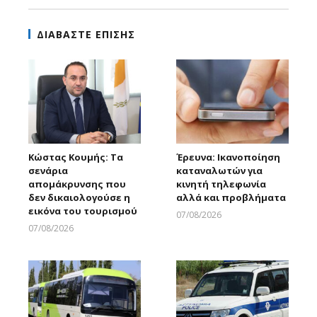
ΔΙΑΒΑΣΤΕ ΕΠΙΣΗΣ
Κώστας Κουμής: Τα
Έρευνα: Ικανοποίηση
σενάρια
καταναλωτών για
απομάκρυνσης που
κινητή τηλεφωνία
δεν δικαιολογούσε η
αλλά και προβλήματα
εικόνα του τουρισμού
07/08/2026
Larnakaonline
07/08/2026
Larnakaonline