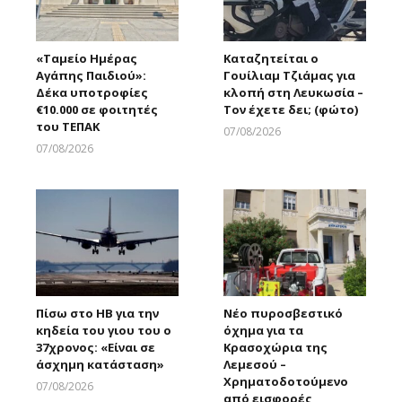
«Ταμείο Ημέρας
Καταζητείται ο
Αγάπης Παιδιού»:
Γουίλιαμ Τζιάμας για
Δέκα υποτροφίες
κλοπή στη Λευκωσία –
€10.000 σε φοιτητές
Τον έχετε δει; (φώτο)
του ΤΕΠΑΚ
07/08/2026
Larnakaonline
07/08/2026
Larnakaonline
Πίσω στο ΗΒ για την
Νέο πυροσβεστικό
κηδεία του γιου του ο
όχημα για τα
37χρονος: «Είναι σε
Κρασοχώρια της
άσχημη κατάσταση»
Λεμεσού –
Χρηματοδοτούμενο
07/08/2026
από εισφορές
Larnakaonline