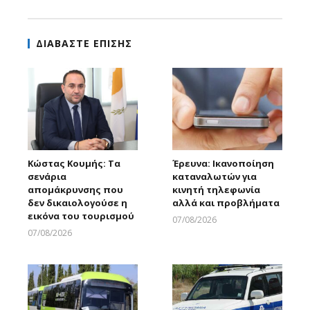
ΔΙΑΒΑΣΤΕ ΕΠΙΣΗΣ
Κώστας Κουμής: Τα
Έρευνα: Ικανοποίηση
σενάρια
καταναλωτών για
απομάκρυνσης που
κινητή τηλεφωνία
δεν δικαιολογούσε η
αλλά και προβλήματα
εικόνα του τουρισμού
07/08/2026
Larnakaonline
07/08/2026
Larnakaonline