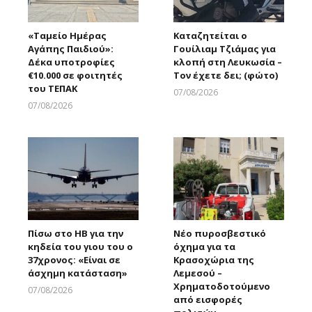
«Ταμείο Ημέρας
Καταζητείται ο
Αγάπης Παιδιού»:
Γουίλιαμ Τζιάμας για
Δέκα υποτροφίες
κλοπή στη Λευκωσία –
€10.000 σε φοιτητές
Τον έχετε δει; (φώτο)
του ΤΕΠΑΚ
07/08/2026
Larnakaonline
07/08/2026
Larnakaonline
Πίσω στο ΗΒ για την
Νέο πυροσβεστικό
κηδεία του γιου του ο
όχημα για τα
37χρονος: «Είναι σε
Κρασοχώρια της
άσχημη κατάσταση»
Λεμεσού –
Χρηματοδοτούμενο
07/08/2026
από εισφορές
Larnakaonline