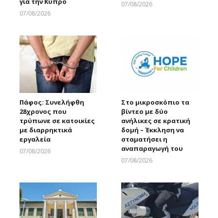
για την Κύπρο
07/08/2026
Larnakaonline
07/08/2026
Larnakaonline
Πάφος: Συνελήφθη
Στο μικροσκόπιο τα
28χρονος που
βίντεο με δύο
τρύπωνε σε κατοικίες
ανήλικες σε κρατική
με διαρρηκτικά
δομή – Έκκληση να
εργαλεία
σταματήσει η
αναπαραγωγή του
07/08/2026
Larnakaonline
07/08/2026
Larnakaonline