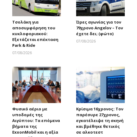
Τσολάκη για
Ώρες αγωνίας για τον
αποσυμφόρηση του
79χρονο Angelov – Τον
κυκλοφοριακού:
έχετε δει; (φώτο)
Εξετάζεται επέκταση
07/08/2026
Park & Ride
Larnakaonline
07/08/2026
Larnakaonline
Φυσικό αέριο με
Κρίσιμα 16χρονος: Τον
υποδομές της
παρέσυρε 27χρονος,
Αιγύπτου: Τα επόμενα
εγκατέλειψε τη σκηνή
βήματα της
και βρέθηκε θετικός
ExxonMobil και η αξία
σε αλκοτεστ