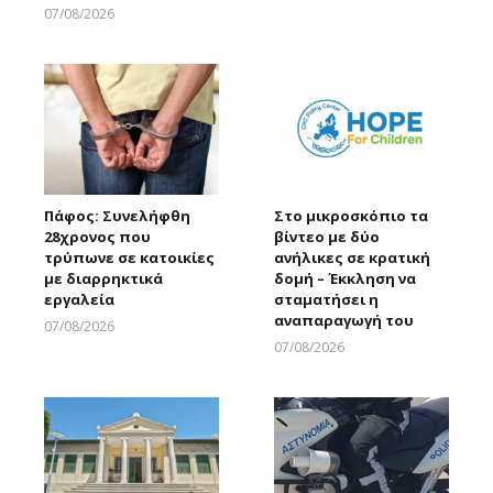
Larnakaonline
07/08/2026
Larnakaonline
Πάφος: Συνελήφθη
Στο μικροσκόπιο τα
28χρονος που
βίντεο με δύο
τρύπωνε σε κατοικίες
ανήλικες σε κρατική
με διαρρηκτικά
δομή – Έκκληση να
εργαλεία
σταματήσει η
αναπαραγωγή του
07/08/2026
Larnakaonline
07/08/2026
Larnakaonline