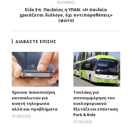
ΕΠΟΜΕΝΟ
Είδε Επ. Παιδείας η ΥΠΑΝ: «Η παιδεία
χρειάζεται διάλογο, όχι αντιπαραθέσεις»
(φώτο)
ΔΙΑΒΑΣΤΕ ΕΠΙΣΗΣ
Έρευνα: Ικανοποίηση
Τσολάκη για
καταναλωτών για
αποσυμφόρηση του
κινητή τηλεφωνία
κυκλοφοριακού:
αλλά και προβλήματα
Εξετάζεται επέκταση
Park & Ride
07/08/2026
Larnakaonline
07/08/2026
Larnakaonline