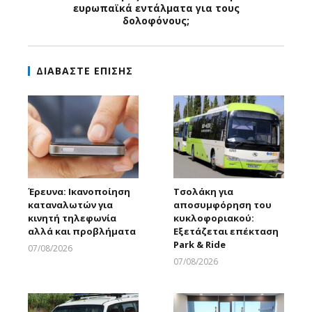
ευρωπαϊκά εντάλματα για τους
δολοφόνους;
ΔΙΑΒΑΣΤΕ ΕΠΙΣΗΣ
Έρευνα: Ικανοποίηση
Τσολάκη για
καταναλωτών για
αποσυμφόρηση του
κινητή τηλεφωνία
κυκλοφοριακού:
αλλά και προβλήματα
Εξετάζεται επέκταση
Park & Ride
07/08/2026
Larnakaonline
07/08/2026
Larnakaonline