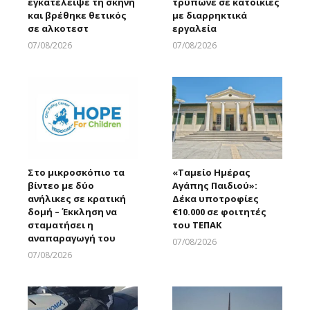
εγκατέλειψε τη σκηνή
τρύπωνε σε κατοικίες
και βρέθηκε θετικός
με διαρρηκτικά
σε αλκοτεστ
εργαλεία
07/08/2026
07/08/2026
Larnakaonline
Larnakaonline
Στο μικροσκόπιο τα
«Ταμείο Ημέρας
βίντεο με δύο
Αγάπης Παιδιού»:
ανήλικες σε κρατική
Δέκα υποτροφίες
δομή – Έκκληση να
€10.000 σε φοιτητές
σταματήσει η
του ΤΕΠΑΚ
αναπαραγωγή του
07/08/2026
Larnakaonline
07/08/2026
Larnakaonline