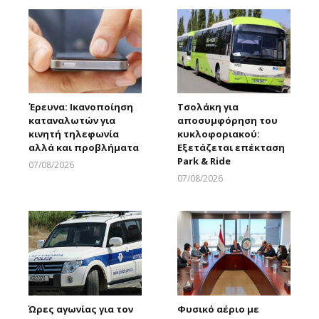
Έρευνα: Ικανοποίηση
Τσολάκη για
καταναλωτών για
αποσυμφόρηση του
κινητή τηλεφωνία
κυκλοφοριακού:
αλλά και προβλήματα
Εξετάζεται επέκταση
Park & Ride
07/08/2026
Larnakaonline
07/08/2026
Larnakaonline
Ώρες αγωνίας για τον
Φυσικό αέριο με