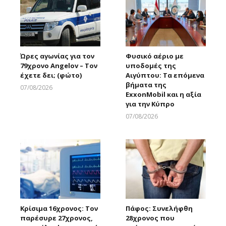
Ώρες αγωνίας για τον
Φυσικό αέριο με
79χρονο Angelov – Τον
υποδομές της
έχετε δει; (φώτο)
Αιγύπτου: Τα επόμενα
βήματα της
07/08/2026
ExxonMobil και η αξία
Larnakaonline
για την Κύπρο
07/08/2026
Larnakaonline
Κρίσιμα 16χρονος: Τον
Πάφος: Συνελήφθη
παρέσυρε 27χρονος,
28χρονος που