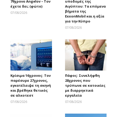
79χρονο Angelov – Τον
υποδομές της
έχετε δει; (φώτο)
Αιγύπτου: Τα επόμενα
βήματα της
07/08/2026
ExxonMobil και η αξία
Larnakaonline
για την Κύπρο
07/08/2026
Larnakaonline
Κρίσιμα 16χρονος: Τον
Πάφος: Συνελήφθη
παρέσυρε 27χρονος,
28χρονος που
εγκατέλειψε τη σκηνή
τρύπωνε σε κατοικίες
και βρέθηκε θετικός
με διαρρηκτικά
σε αλκοτεστ
εργαλεία
07/08/2026
07/08/2026
Larnakaonline
Larnakaonline