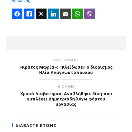
Λάρνακας
Facebook
Like
Twitter
LinkedIn
Email
WhatsApp
Viber
ΠΡΟΗΓΟΥΜΕΝΟ
«Κράτος Μαφία»: «Κλείδωσε» ο διορισμός
Ηλία Αναγνωστόπουλου
ΕΠΟΜΕΝΟ
Χρυσά Διαβατήρια: Αναβλήθηκε δίκη που
εμπλέκει Δημητριάδη λόγω φόρτου
εργασίας
ΔΙΑΒΑΣΤΕ ΕΠΙΣΗΣ