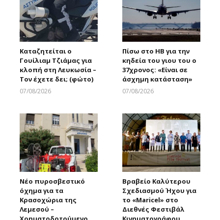
Καταζητείται ο
Πίσω στο ΗΒ για την
Γουίλιαμ Τζιάμας για
κηδεία του γιου του ο
κλοπή στη Λευκωσία –
37χρονος: «Είναι σε
Τον έχετε δει; (φώτο)
άσχημη κατάσταση»
07/08/2026
07/08/2026
Larnakaonline
Larnakaonline
Νέο πυροσβεστικό
Βραβείο Καλύτερου
όχημα για τα
Σχεδιασμού Ήχου για
Κρασοχώρια της
το «Maricel» στο
Λεμεσού –
Διεθνές Φεστιβάλ
Χρηματοδοτούμενο
Κινηματογράφου