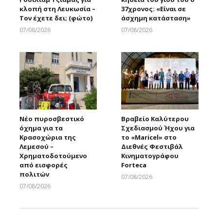
κλοπή στη Λευκωσία –
37χρονος: «Είναι σε
Τον έχετε δει; (φώτο)
άσχημη κατάσταση»
07/08/2026
07/08/2026
Larnakaonline
Larnakaonline
Νέο πυροσβεστικό
Βραβείο Καλύτερου
όχημα για τα
Σχεδιασμού Ήχου για
Κρασοχώρια της
το «Maricel» στο
Λεμεσού –
Διεθνές Φεστιβάλ
Χρηματοδοτούμενο
Κινηματογράφου
από εισφορές
Forteca
πολιτών
07/08/2026
Larnakaonline
07/08/2026
Larnakaonline