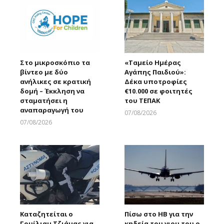
Στο μικροσκόπιο τα
«Ταμείο Ημέρας
βίντεο με δύο
Αγάπης Παιδιού»:
ανήλικες σε κρατική
Δέκα υποτροφίες
δομή – Έκκληση να
€10.000 σε φοιτητές
σταματήσει η
του ΤΕΠΑΚ
αναπαραγωγή του
07/08/2026
Larnakaonline
07/08/2026
Larnakaonline
Καταζητείται ο
Πίσω στο ΗΒ για την
Γουίλιαμ Τζιάμας για
κηδεία του γιου του ο