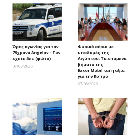
Ώρες αγωνίας για τον
Φυσικό αέριο με
79χρονο Angelov – Τον
υποδομές της
έχετε δει; (φώτο)
Αιγύπτου: Τα επόμενα
βήματα της
07/08/2026
ExxonMobil και η αξία
Larnakaonline
για την Κύπρο
07/08/2026
Larnakaonline