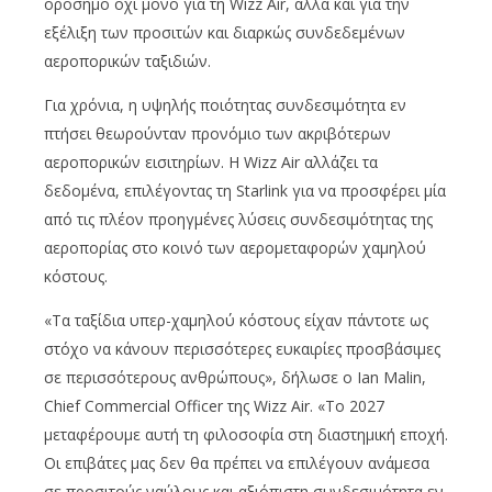
ορόσημο όχι μόνο για τη Wizz Air, αλλά και για την
εξέλιξη των προσιτών και διαρκώς συνδεδεμένων
αεροπορικών ταξιδιών.
Για χρόνια, η υψηλής ποιότητας συνδεσιμότητα εν
πτήσει θεωρούνταν προνόμιο των ακριβότερων
αεροπορικών εισιτηρίων. Η Wizz Air αλλάζει τα
δεδομένα, επιλέγοντας τη Starlink για να προσφέρει μία
από τις πλέον προηγμένες λύσεις συνδεσιμότητας της
αεροπορίας στο κοινό των αερομεταφορών χαμηλού
κόστους.
«Τα ταξίδια υπερ-χαμηλού κόστους είχαν πάντοτε ως
στόχο να κάνουν περισσότερες ευκαιρίες προσβάσιμες
σε περισσότερους ανθρώπους», δήλωσε ο Ian Malin,
Chief Commercial Officer της Wizz Air. «Το 2027
μεταφέρουμε αυτή τη φιλοσοφία στη διαστημική εποχή.
Οι επιβάτες μας δεν θα πρέπει να επιλέγουν ανάμεσα
σε προσιτούς ναύλους και αξιόπιστη συνδεσιμότητα εν