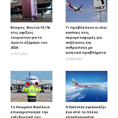
Κύπρος: Βουτιά 10,1%
Τι προβλέπουν οι νέοι
στις αφίξεις
κανόνες στις
τουριστών για το
αερομεταφορές για
πρώτο εξάμηνο του
ανήλικους και
2026
ανθρώπους με
κινητικά προβλήματα
17/07/2026
Larnakaonline
22/06/2026
Larnakaonline
Το Ηνωμένο Βασίλειο
Η Emirates εγκαινιάζει
επικαιροποίησε την
ένα από τα πλέον
ταξιδιωτική του
ολοκληρωμένα