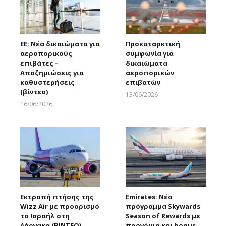
ΕΕ: Νέα δικαιώματα για
Προκαταρκτική
αεροπορικούς
συμφωνία για
επιβάτες –
δικαιώματα
Αποζημιώσεις για
αεροπορικών
καθυστερήσεις
επιβατών
(βίντεο)
13/06/2026
Larnakaonline
16/06/2026
Larnakaonline
Εκτροπή πτήσης της
Emirates: Νέο
Wizz Air με προορισμό
πρόγραμμα Skywards
το Ισραήλ στη
Season of Rewards με
Λάρνακα (ΒΙΝΤΕΟ)
προνόμια και bonus