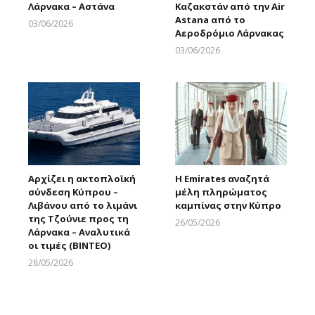
Λάρνακα – Αστάνα
Καζακστάν από την Air
Astana από το
03/06/2026
Αεροδρόμιο Λάρνακας
Larnakaonline
03/06/2026
Larnakaonline
Αρχίζει η ακτοπλοϊκή
Η Emirates αναζητά
σύνδεση Κύπρου –
μέλη πληρώματος
Λιβάνου από το λιμάνι
καμπίνας στην Κύπρο
της Τζούνιε προς τη
26/05/2026
Λάρνακα – Αναλυτικά
Larnakaonline
οι τιμές (ΒΙΝΤΕΟ)
28/05/2026
Larnakaonline