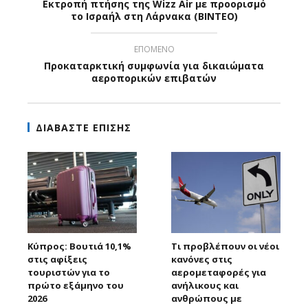
Εκτροπή πτήσης της Wizz Air με προορισμό
το Ισραήλ στη Λάρνακα (ΒΙΝΤΕΟ)
ΕΠΟΜΕΝΟ
Προκαταρκτική συμφωνία για δικαιώματα
αεροπορικών επιβατών
ΔΙΑΒΑΣΤΕ ΕΠΙΣΗΣ
Κύπρος: Βουτιά 10,1%
Τι προβλέπουν οι νέοι
στις αφίξεις
κανόνες στις
τουριστών για το
αερομεταφορές για
πρώτο εξάμηνο του
ανήλικους και
2026
ανθρώπους με