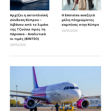
Αρχίζει η ακτοπλοϊκή
Η Emirates αναζητά
σύνδεση Κύπρου –
μέλη πληρώματος
Λιβάνου από το λιμάνι
καμπίνας στην Κύπρο
της Τζούνιε προς τη
26/05/2026
Λάρνακα – Αναλυτικά
Larnakaonline
οι τιμές (ΒΙΝΤΕΟ)
28/05/2026
Larnakaonline