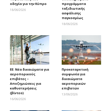
οδηγία για την Κύπρο
προγράμματα
ταξιδιωτικής
18/06/2026
ασφάλισης
Larnakaonline
παγκοσμίως
18/06/2026
Larnakaonline
ΕΕ: Νέα δικαιώματα για
Προκαταρκτική
αεροπορικούς
συμφωνία για
επιβάτες –
δικαιώματα
Αποζημιώσεις για
αεροπορικών
καθυστερήσεις
επιβατών
(βίντεο)
13/06/2026
Larnakaonline
16/06/2026
Larnakaonline