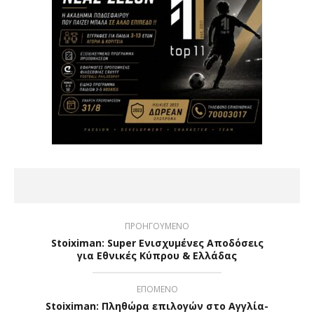
ΠΡΟΗΓΟΥΜΕΝΟ
Stoiximan: Super Ενισχυμένες Αποδόσεις
για Εθνικές Κύπρου & Ελλάδας
ΕΠΟΜΕΝΟ
Stoiximan: Πληθώρα επιλογών στο Αγγλία-