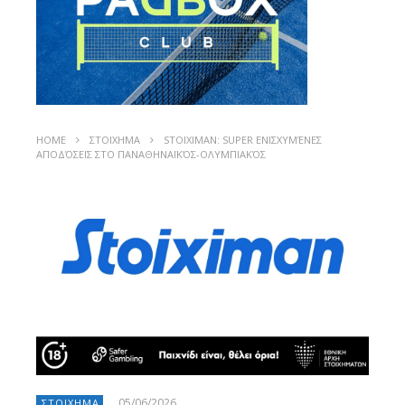
HOME
ΣΤΟΙΧΗΜΑ
STOIXIMAN: SUPER ΕΝΙΣΧΥΜΈΝΕΣ
ΑΠΟΔΌΣΕΙΣ ΣΤΟ ΠΑΝΑΘΗΝΑΪΚΌΣ-ΟΛΥΜΠΙΑΚΌΣ
05/06/2026
ΣΤΟΙΧΗΜΑ