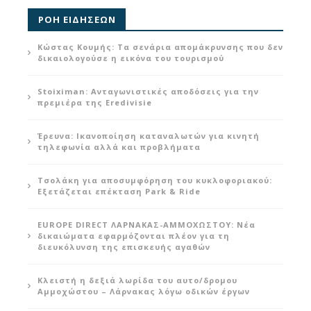
ΡΟΗ ΕΙΔΗΣΕΩΝ
Κώστας Κουμής: Τα σενάρια απομάκρυνσης που δεν
δικαιολογούσε η εικόνα του τουρισμού
Stoiximan: Ανταγωνιστικές αποδόσεις για την
πρεμιέρα της Eredivisie
Έρευνα: Ικανοποίηση καταναλωτών για κινητή
τηλεφωνία αλλά και προβλήματα
Τσολάκη για αποσυμφόρηση του κυκλοφοριακού:
Εξετάζεται επέκταση Park & Ride
EUROPE DIRECT ΛΑΡΝΑΚΑΣ-ΑΜΜΟΧΩΣΤΟΥ: Νέα
δικαιώματα εφαρμόζονται πλέον για τη
διευκόλυνση της επισκευής αγαθών
Κλειστή η δεξιά λωρίδα του αυτο/δρομου
Αμμοχώστου – Λάρνακας λόγω οδικών έργων