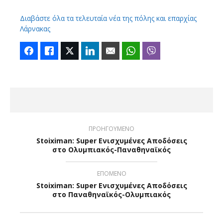
Διαβάστε όλα τα τελευταία νέα της πόλης και επαρχίας
Λάρνακας
Facebook
Like
Twitter
LinkedIn
Email
WhatsApp
Viber
ΠΡΟΗΓΟΥΜΕΝΟ
Stoiximan: Super Ενισχυμένες Αποδόσεις
στο Ολυμπιακός-Παναθηναϊκός
ΕΠΟΜΕΝΟ
Stoiximan: Super Ενισχυμένες Αποδόσεις
στο Παναθηναϊκός-Ολυμπιακός