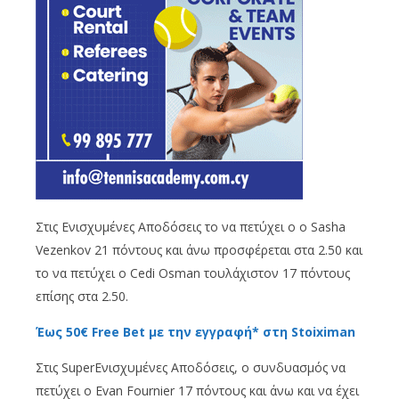
Στις Ενισχυμένες Αποδόσεις το να πετύχει ο ο Sasha
Vezenkov 21 πόντους και άνω προσφέρεται στα 2.50 και
το να πετύχει ο Cedi Osman τουλάχιστον 17 πόντους
επίσης στα 2.50.
Έως 50€ Free Bet με την εγγραφή* στη Stoiximan
Στις SuperΕνισχυμένες Αποδόσεις, ο συνδυασμός να
πετύχει ο Evan Fournier 17 πόντους και άνω και να έχει