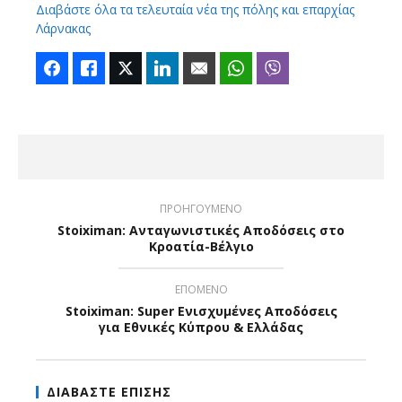
Διαβάστε όλα τα τελευταία νέα της πόλης και επαρχίας
Λάρνακας
Facebook
Like
Twitter
LinkedIn
Email
WhatsApp
Viber
ΠΡΟΗΓΟΥΜΕΝΟ
Stoiximan: Ανταγωνιστικές Αποδόσεις στο
Κροατία-Βέλγιο
ΕΠΟΜΕΝΟ
Stoiximan: Super Ενισχυμένες Αποδόσεις
για Εθνικές Κύπρου & Ελλάδας
ΔΙΑΒΑΣΤΕ ΕΠΙΣΗΣ