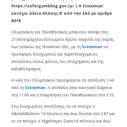
https://safergambling.gov.cy/ | Η Stoiximan
κατέχει άδεια Κλάσης Β’ από την ΕΑΣ με αριθμό
B018
Ολυμπιακός και Παναθηναϊκός μπαίνουν απόψε στις
21:00στημάχητουτίτλουμετο πρώτο παιχνίδι της σειράς
των τελικών της Stoiximan GBL, με τη
Stoiximan
να
προσφέρει Ενισχυμένες και SuperΕνισχυμένες
Αποδόσεις στους φίλους του στοιχήματος και της
καλαθόσφαιρας.
Η νίκη του Ολυμπιακού προσφέρεται σε απόδοση 1.44
από τη
Stoiximan
, η ισοπαλία στην κανονική διάρκεια
στα 11.00 και η επικράτηση του Παναθηναϊκού στα 3.10.
Στις Ενισχυμένες Αποδόσεις, το να πετύχει ο
NikolaMilutinov 14 πόντους και άνω δίνεται στα 2.87 και
το να πετύχει ο NigelHayes-Davis16 πόντους και άνω