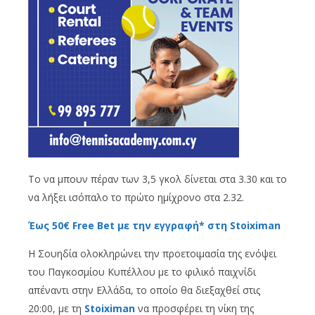
Το να μπουν πέραν των 3,5 γκολ δίνεται στα 3.30 και το
να λήξει ισόπαλο το πρώτο ημίχρονο στα 2.32.
Έως 50€ Free Bet με την εγγραφή* στη Stoiximan
Η Σουηδία ολοκληρώνει την προετοιμασία της ενόψει
του Παγκοσμίου Κυπέλλου με το φιλικό παιχνίδι
απέναντι στην Ελλάδα, το οποίο θα διεξαχθεί στις
20:00, με τη
Stoiximan
να προσφέρει τη νίκη της