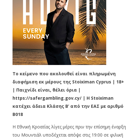
Το κείμενο που ακολουθεί είναι πληρωμένη
διαφήμιση εκ μέρους της Stoiximan Cyprus | 18+
| Παιχνίδι είναι, θέλει όρια |
https://safergambling.gov.cy/ | Η Stoiximan
κατέχει άδεια Κλάσης Β’ από την ΕΑΣ με αριθμό
B018
Η Εθνική Κροατίας λίγες μέρες πριν την επίσημη έναρξη
του Μουντιάλ υποδέχεται απόψε στις 19:00 σε φιλική