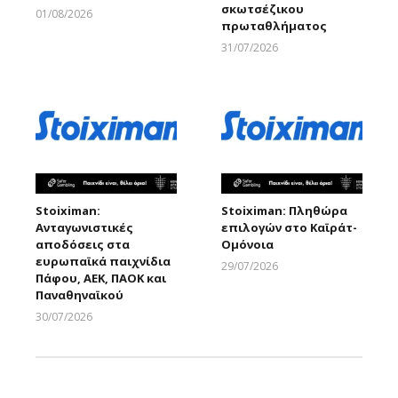
σκωτσέζικου
01/08/2026
πρωταθλήματος
Larnakaonline
31/07/2026
Larnakaonline
Stoiximan:
Stoiximan: Πληθώρα
Ανταγωνιστικές
επιλογών στο Καϊράτ-
αποδόσεις στα
Ομόνοια
ευρωπαϊκά παιχνίδια
29/07/2026
Πάφου, ΑΕΚ, ΠΑΟΚ και
Larnakaonline
Παναθηναϊκού
30/07/2026
Larnakaonline