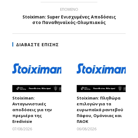
ΕΠΟΜΕΝΟ
Stoiximan: Super Ενισχυμένες Αποδόσεις
στο Παναθηναϊκός-Ολυμπιακός
ΔΙΑΒΑΣΤΕ ΕΠΙΣΗΣ
Stoiximan:
Stoiximan: Πληθώρα
Ανταγωνιστικές
επιλογών για τα
αποδόσεις για την
ευρωπαϊκά ραντεβού
πρεμιέρα της
Πάφου, Ομόνοιας και
Eredivisie
ΠΑΟΚ
07/08/2026
06/08/2026
Larnakaonline
Larnakaonline