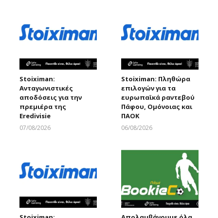
Stoiximan:
Stoiximan: Πληθώρα
Ανταγωνιστικές
επιλογών για τα
αποδόσεις για την
ευρωπαϊκά ραντεβού
πρεμιέρα της
Πάφου, Ομόνοιας και
Eredivisie
ΠΑΟΚ
07/08/2026
06/08/2026
Larnakaonline
Larnakaonline
Stoiximan:
Απολαμβάνουμε όλα