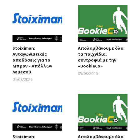
Stoiximan:
Απολαμβάνουμε όλα
Ανταγωνιστικές
τα παιχνίδια,
αποδόσεις για το
συντροφιά με την
Μπραν – Απόλλων
«ΒοοkieCo»
Λεμεσού
05/08/2026
Larnakaonline
05/08/2026
Larnakaonline
Stoiximan:
Απολαμβάνουμε όλα