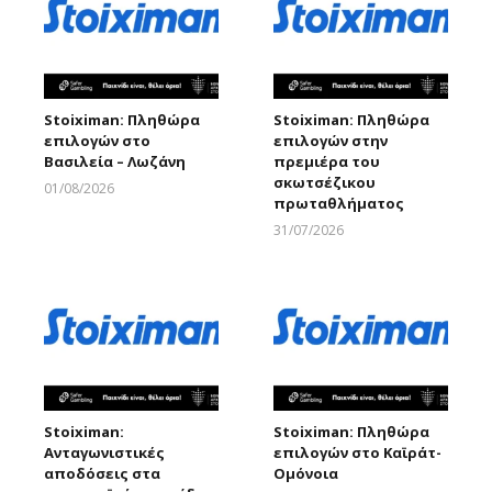
Stoiximan: Πληθώρα
Stoiximan: Πληθώρα
επιλογών στο
επιλογών στην
Βασιλεία – Λωζάνη
πρεμιέρα του
σκωτσέζικου
01/08/2026
πρωταθλήματος
Larnakaonline
31/07/2026
Larnakaonline
Stoiximan:
Stoiximan: Πληθώρα
Ανταγωνιστικές
επιλογών στο Καϊράτ-
αποδόσεις στα
Ομόνοια