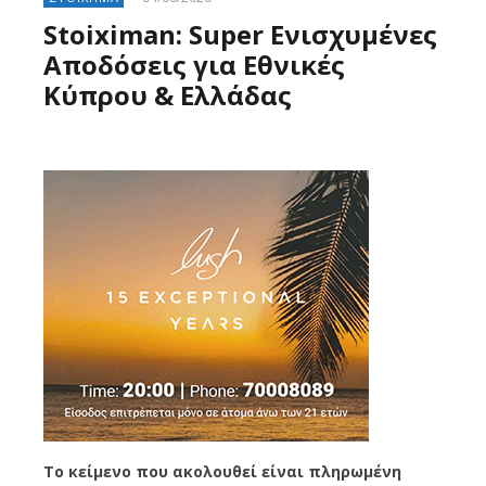
Stoiximan: Super Ενισχυμένες
Αποδόσεις για Εθνικές
Κύπρου & Ελλάδας
Το κείμενο που ακολουθεί είναι πληρωμένη