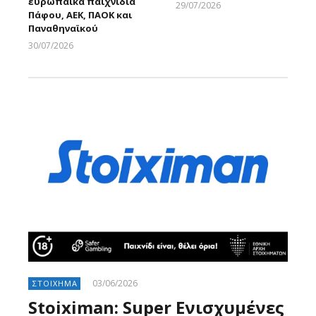
ευρωπαϊκά παιχνίδια
29/07/2026
Πάφου, ΑΕΚ, ΠΑΟΚ και
Larnakaonline
Παναθηναϊκού
30/07/2026
Larnakaonline
03/06/2026
ΣΤΟΙΧΗΜΑ
Stoiximan: Super Ενισχυμένες