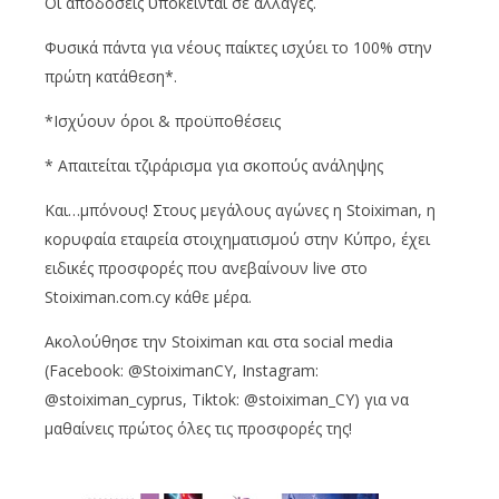
Οι αποδόσεις υπόκεινται σε αλλαγές.
Φυσικά πάντα για νέους παίκτες ισχύει το 100% στην
πρώτη κατάθεση*.
*Ισχύουν όροι & προϋποθέσεις
* Απαιτείται τζιράρισμα για σκοπούς ανάληψης
Και…μπόνους! Στους μεγάλους αγώνες η Stoiximan, η
κορυφαία εταιρεία στοιχηματισμού στην Κύπρο, έχει
ειδικές προσφορές που ανεβαίνουν live στο
Stoiximan.com.cy κάθε μέρα.
Ακολούθησε την Stoiximan και στα social media
(Facebook: @StoiximanCY, Instagram:
@stoiximan_cyprus, Tiktok: @stoiximan_CY) για να
μαθαίνεις πρώτος όλες τις προσφορές της!