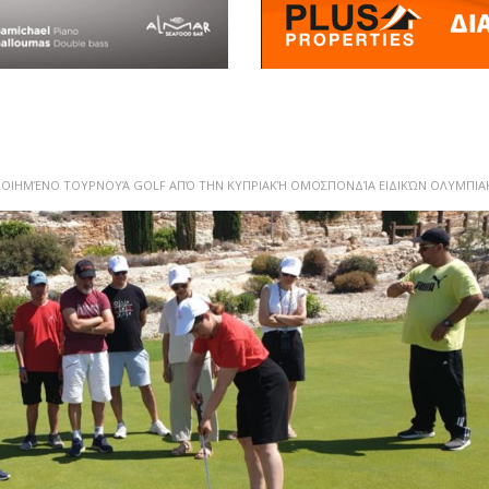
ΟΙΗΜΈΝΟ ΤΟΥΡΝΟΥΆ GOLF ΑΠΌ ΤΗΝ ΚΥΠΡΙΑΚΉ ΟΜΟΣΠΟΝΔΊΑ ΕΙΔΙΚΏΝ ΟΛΥΜΠΙΑ