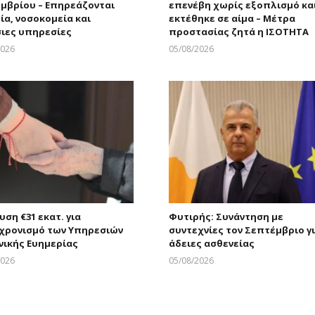
μβρίου – Επηρεάζονται
επενέβη χωρίς εξοπλισμό κα
ία, νοσοκομεία και
εκτέθηκε σε αίμα – Μέτρα
ιες υπηρεσίες
προστασίας ζητά η ΙΣΟΤΗΤΑ
2026
05/08/2026
Larnakaonline
Larnakaonline
υση €31 εκατ. για
Φυτιρής: Συνάντηση με
χρονισμό των Υπηρεσιών
συντεχνίες τον Σεπτέμβριο γ
νικής Ευημερίας
άδειες ασθενείας
2026
05/08/2026
Larnakaonline
Larnakaonline