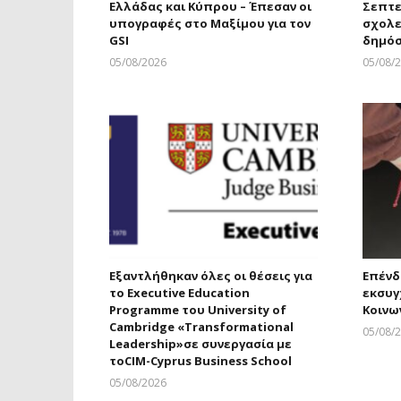
Ελλάδας και Κύπρου – Έπεσαν οι
Σεπτε
υπογραφές στο Μαξίμου για τον
σχολε
GSI
δημόσ
05/08/2026
05/08/
Larnakaonline
Εξαντλήθηκαν όλες οι θέσεις για
Επένδ
το Executive Education
εκσυγ
Programme του University of
Κοινω
Cambridge «Transformational
05/08/
Leadership»σε συνεργασία με
τοCIM-Cyprus Business School
05/08/2026
Larnakaonline