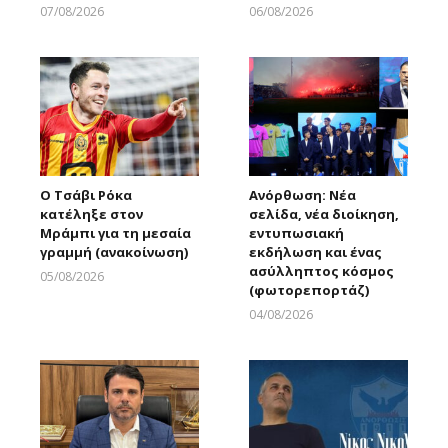
07/08/2026
06/08/2026
Larnakaonline
Larnakaonline
Ο Τσάβι Ρόκα
Ανόρθωση: Νέα
κατέληξε στον
σελίδα, νέα διοίκηση,
Μράμπι για τη μεσαία
εντυπωσιακή
γραμμή (ανακοίνωση)
εκδήλωση και ένας
ασύλληπτος κόσμος
05/08/2026
(φωτορεπορτάζ)
Larnakaonline
04/08/2026
Larnakaonline