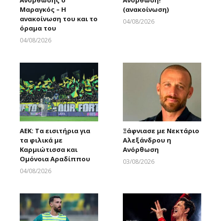
Ανόρθωσης ο
Ανόρθωση!
Μαραγκός – Η
(ανακοίνωση)
ανακοίνωση του και το
04/08/2026
όραμα του
Larnakaonline
04/08/2026
Larnakaonline
ΑΕΚ: Τα εισιτήρια για
Ξάφνιασε με Νεκτάριο
τα φιλικά με
Αλεξάνδρου η
Καρμιώτισσα και
Ανόρθωση
Ομόνοια Αραδίππου
03/08/2026
Larnakaonline
04/08/2026
Larnakaonline