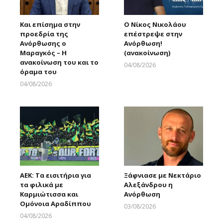
Και επίσημα στην
Ο Νίκος Νικολάου
προεδρία της
επέστρεψε στην
Ανόρθωσης ο
Ανόρθωση!
Μαραγκός – Η
(ανακοίνωση)
ανακοίνωση του και το
04/08/2026
όραμα του
Larnakaonline
04/08/2026
Larnakaonline
ΑΕΚ: Τα εισιτήρια για
Ξάφνιασε με Νεκτάριο
τα φιλικά με
Αλεξάνδρου η
Καρμιώτισσα και
Ανόρθωση
Ομόνοια Αραδίππου
03/08/2026
Larnakaonline
04/08/2026