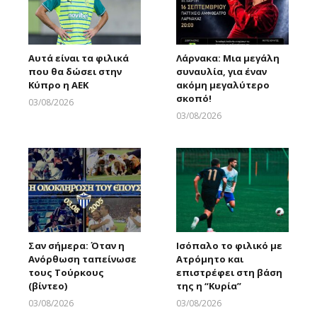
Αυτά είναι τα φιλικά
Λάρνακα: Μια μεγάλη
που θα δώσει στην
συναυλία, για έναν
Κύπρο η ΑΕΚ
ακόμη μεγαλύτερο
σκοπό!
03/08/2026
Larnakaonline
03/08/2026
Larnakaonline
Σαν σήμερα: Όταν η
Ισόπαλο το φιλικό με
Ανόρθωση ταπείνωσε
Ατρόμητο και
τους Τούρκους
επιστρέφει στη βάση
(βίντεο)
της η “Κυρία”
03/08/2026
03/08/2026
Larnakaonline
Larnakaonline