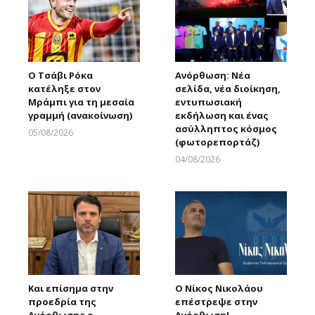
Ο Τσάβι Ρόκα
Ανόρθωση: Νέα
κατέληξε στον
σελίδα, νέα διοίκηση,
Μράμπι για τη μεσαία
εντυπωσιακή
γραμμή (ανακοίνωση)
εκδήλωση και ένας
ασύλληπτος κόσμος
05/08/2026
(φωτορεπορτάζ)
Larnakaonline
04/08/2026
Larnakaonline
Και επίσημα στην
Ο Νίκος Νικολάου
προεδρία της
επέστρεψε στην