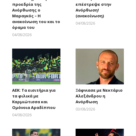
προεδρία της
επέστρεψε στην
Ανόρθωσης ο
Ανόρθωση!
Μαραγκός – Η
(ανακοίνωση)
ανακοίνωση του και το
04/08/2026
όραμα του
Larnakaonline
04/08/2026
Larnakaonline
ΑΕΚ: Τα εισιτήρια για
Ξάφνιασε με Νεκτάριο
τα φιλικά με
Αλεξάνδρου η
Καρμιώτισσα και
Ανόρθωση
Ομόνοια Αραδίππου
03/08/2026
Larnakaonline
04/08/2026
Larnakaonline