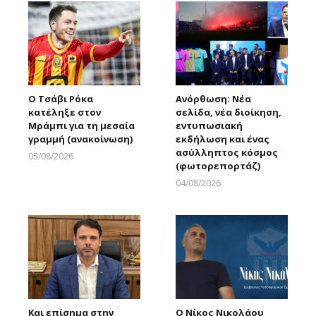
Ο Τσάβι Ρόκα
Ανόρθωση: Νέα
κατέληξε στον
σελίδα, νέα διοίκηση,
Μράμπι για τη μεσαία
εντυπωσιακή
γραμμή (ανακοίνωση)
εκδήλωση και ένας
ασύλληπτος κόσμος
05/08/2026
(φωτορεπορτάζ)
Larnakaonline
04/08/2026
Larnakaonline
Και επίσημα στην
Ο Νίκος Νικολάου