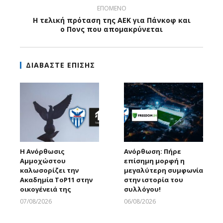
ΕΠΟΜΕΝΟ
Η τελική πρόταση της ΑΕΚ για Πάνκοφ και
ο Πονς που απομακρύνεται
ΔΙΑΒΑΣΤΕ ΕΠΙΣΗΣ
Η Ανόρθωσις
Ανόρθωση: Πήρε
Αμμοχώστου
επίσημη μορφή η
καλωσορίζει την
μεγαλύτερη συμφωνία
Ακαδημία ToP11 στην
στην ιστορία του
οικογένειά της
συλλόγου!
07/08/2026
06/08/2026
Larnakaonline
Larnakaonline