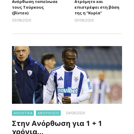
Ανόρθωση ταπείνωσε
Ατρόμητο και
τους Τούρκους
επιστρέφει στη βάση
(βίντεο)
της η “Κυρία”
03/08/2026
03/08/2026
Larnakaonline
Larnakaonline
04/06/2026
ΑΘΛΗΤΙΚΑ
ΑΝΟΡΘΩΣΙΣ
Στην Ανόρθωση για 1 + 1
χρόνια…