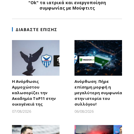
"Ok" τα ιατρικά και ενεργοποίηση
συμφωνίας με Μούφτιτς
ΔΙΑΒΑΣΤΕ ΕΠΙΣΗΣ
Η Ανόρθωσις
Ανόρθωση: Πήρε
Αμμοχώστου
επίσημη μορφή η
καλωσορίζει την
μεγαλύτερη συμφωνία
Ακαδημία ToP11 στην
στην ιστορία του
οικογένειά της
συλλόγου!
07/08/2026
06/08/2026
Larnakaonline
Larnakaonline