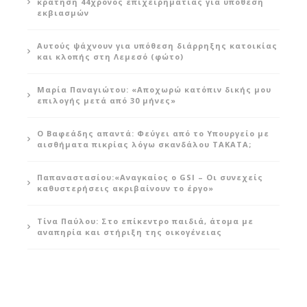
κράτηση 44χρονος επιχειρηματίας για υπόθεση
εκβιασμών
Αυτούς ψάχνουν για υπόθεση διάρρηξης κατοικίας
και κλοπής στη Λεμεσό (φώτο)
Μαρία Παναγιώτου: «Αποχωρώ κατόπιν δικής μου
επιλογής μετά από 30 μήνες»
Ο Βαφεάδης απαντά: Φεύγει από το Υπουργείο με
αισθήματα πικρίας λόγω σκανδάλου ΤΑΚΑΤΑ;
Παπαναστασίου:«Αναγκαίος ο GSI – Οι συνεχείς
καθυστερήσεις ακριβαίνουν το έργο»
Τίνα Παύλου: Στο επίκεντρο παιδιά, άτομα με
αναπηρία και στήριξη της οικογένειας