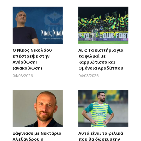
Ο Νίκος Νικολάου
ΑΕΚ: Τα εισιτήρια για
επέστρεψε στην
τα φιλικά με
Ανόρθωση!
Καρμιώτισσα και
(ανακοίνωση)
Ομόνοια Αραδίππου
04/08/2026
04/08/2026
Larnakaonline
Larnakaonline
Ξάφνιασε με Νεκτάριο
Αυτά είναι τα φιλικά
Αλεξάνδρου η
που θα δώσει στην