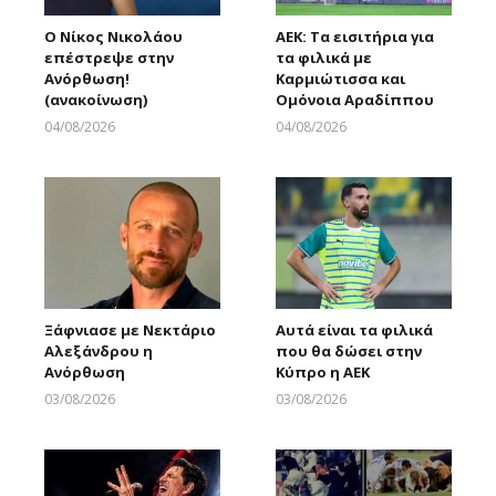
Ο Νίκος Νικολάου
ΑΕΚ: Τα εισιτήρια για
επέστρεψε στην
τα φιλικά με
Ανόρθωση!
Καρμιώτισσα και
(ανακοίνωση)
Ομόνοια Αραδίππου
04/08/2026
04/08/2026
Larnakaonline
Larnakaonline
Ξάφνιασε με Νεκτάριο
Αυτά είναι τα φιλικά
Αλεξάνδρου η
που θα δώσει στην
Ανόρθωση
Κύπρο η ΑΕΚ
03/08/2026
03/08/2026
Larnakaonline
Larnakaonline