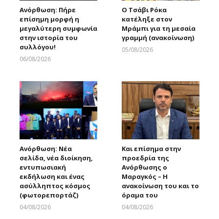
Ανόρθωση: Πήρε
Ο Τσάβι Ρόκα
επίσημη μορφή η
κατέληξε στον
μεγαλύτερη συμφωνία
Μράμπι για τη μεσαία
στην ιστορία του
γραμμή (ανακοίνωση)
συλλόγου!
05/08/2026
Larnakaonline
06/08/2026
Larnakaonline
Ανόρθωση: Νέα
Και επίσημα στην
σελίδα, νέα διοίκηση,
προεδρία της
εντυπωσιακή
Ανόρθωσης ο
εκδήλωση και ένας
Μαραγκός – Η
ασύλληπτος κόσμος
ανακοίνωση του και το
(φωτορεπορτάζ)
όραμα του
04/08/2026
04/08/2026
Larnakaonline
Larnakaonline