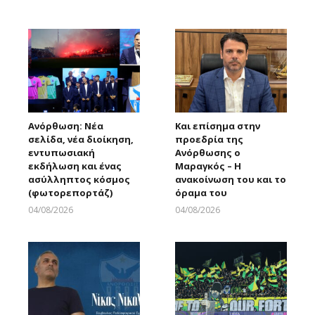
Larnakaonline
Ανόρθωση: Νέα
Και επίσημα στην
σελίδα, νέα διοίκηση,
προεδρία της
εντυπωσιακή
Ανόρθωσης ο
εκδήλωση και ένας
Μαραγκός – Η
ασύλληπτος κόσμος
ανακοίνωση του και το
(φωτορεπορτάζ)
όραμα του
04/08/2026
04/08/2026
Larnakaonline
Larnakaonline