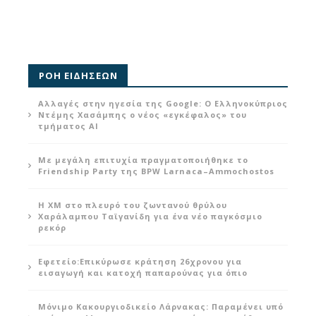
ΡΟΗ ΕΙΔΗΣΕΩΝ
Αλλαγές στην ηγεσία της Google: Ο Ελληνοκύπριος
Ντέμης Χασάμπης ο νέος «εγκέφαλος» του
τμήματος AI
Με μεγάλη επιτυχία πραγματοποιήθηκε το
Friendship Party της BPW Larnaca–Ammochostos
Η XM στο πλευρό του ζωντανού θρύλου
Χαράλαμπου Ταϊγανίδη για ένα νέο παγκόσμιο
ρεκόρ
Εφετείο:Eπικύρωσε κράτηση 26χρονου για
εισαγωγή και κατοχή παπαρούνας για όπιο
Μόνιμο Κακουργιοδικείο Λάρνακας: Παραμένει υπό