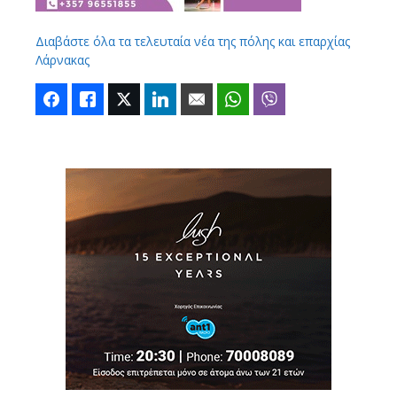
Διαβάστε όλα τα τελευταία νέα της πόλης και επαρχίας
Λάρνακας
Facebook
Like
Twitter
LinkedIn
Email
WhatsApp
Viber