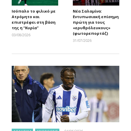
Ισόπαλο το φιλικό με
Νέα Σαλαμίνα:
Ατρόμητο και
Εντυπωσιακή επίσημη
επιστρέφει στη βάση
πρώτη για τους
της η “Κυρία”
«ερυθρόλευκους»
(φωτορεπορτάζ)
03/08/2026
Larnakaonline
31/07/2026
Larnakaonline