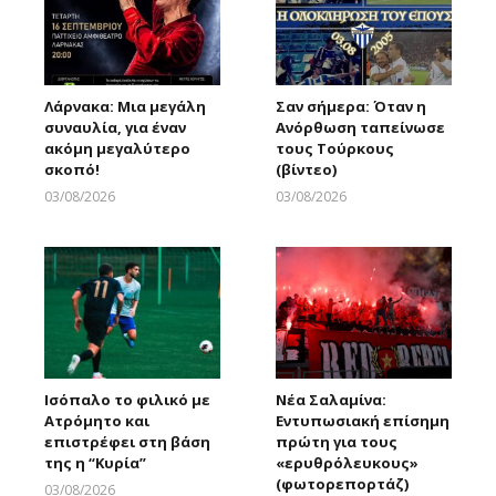
Λάρνακα: Μια μεγάλη
Σαν σήμερα: Όταν η
συναυλία, για έναν
Ανόρθωση ταπείνωσε
ακόμη μεγαλύτερο
τους Τούρκους
σκοπό!
(βίντεο)
03/08/2026
03/08/2026
Larnakaonline
Larnakaonline
Ισόπαλο το φιλικό με
Νέα Σαλαμίνα:
Ατρόμητο και
Εντυπωσιακή επίσημη
επιστρέφει στη βάση
πρώτη για τους
της η “Κυρία”
«ερυθρόλευκους»
(φωτορεπορτάζ)
03/08/2026