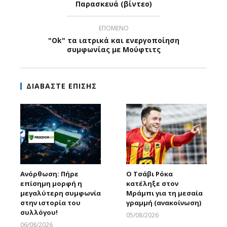
Παρασκευά (βίντεο)
ΕΠΟΜΕΝΟ
"Ok" τα ιατρικά και ενεργοποίηση
συμφωνίας με Μούφτιτς
ΔΙΑΒΑΣΤΕ ΕΠΙΣΗΣ
Ανόρθωση: Πήρε
Ο Τσάβι Ρόκα
επίσημη μορφή η
κατέληξε στον
μεγαλύτερη συμφωνία
Μράμπι για τη μεσαία
στην ιστορία του
γραμμή (ανακοίνωση)
συλλόγου!
05/08/2026
Larnakaonline
06/08/2026