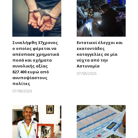
Συνελήφθη 37χρονος
Εντατικοί έλεγχοι και
ο οποίος φέρεται να
εκατοντάδες
απέσπασε χρηματικά
καταγγελίες σε μία
ποσά και οχήματα
νύχτα από την
συνολικής αξίας
Αστυνομία
827.400 ευρώ από
07/08/2026
ανυποψίαστους
Larnakaonline
πολίτες
07/08/2026
Larnakaonline