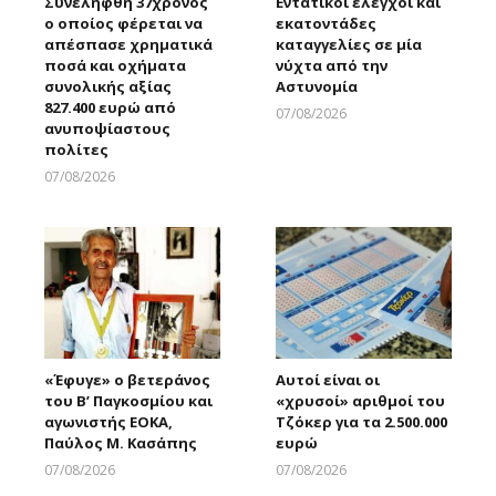
Συνελήφθη 37χρονος
Εντατικοί έλεγχοι και
ο οποίος φέρεται να
εκατοντάδες
απέσπασε χρηματικά
καταγγελίες σε μία
ποσά και οχήματα
νύχτα από την
συνολικής αξίας
Αστυνομία
827.400 ευρώ από
07/08/2026
ανυποψίαστους
Larnakaonline
πολίτες
07/08/2026
Larnakaonline
«Έφυγε» ο βετεράνος
Αυτοί είναι οι
του Β’ Παγκοσμίου και
«χρυσοί» αριθμοί του
αγωνιστής ΕΟΚΑ,
Τζόκερ για τα 2.500.000
Παύλος Μ. Κασάπης
ευρώ
07/08/2026
07/08/2026
Larnakaonline
Larnakaonline