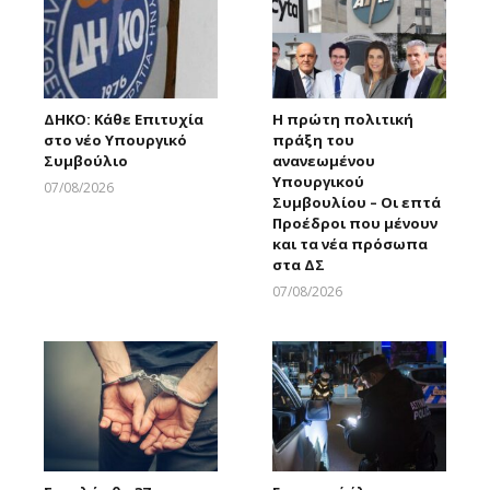
ΔΗΚΟ: Κάθε Επιτυχία
Η πρώτη πολιτική
στο νέο Υπουργικό
πράξη του
Συμβούλιο
ανανεωμένου
Υπουργικού
07/08/2026
Συμβουλίου – Οι επτά
Larnakaonline
Προέδροι που μένουν
και τα νέα πρόσωπα
στα ΔΣ
07/08/2026
Larnakaonline