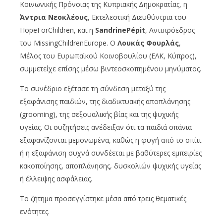
Κοινωνικής Πρόνοιας της Κυπριακής Δημοκρατίας, η
Άντρια Νεοκλέους
, Εκτελεστική Διευθύντρια του
HopeForChildren, και η
SandrineP
é
pit
, Αντιπρόεδρος
του MissingChildrenEurope. Ο
Λουκάς Φουρλάς
,
Μέλος του Ευρωπαϊκού Κοινοβουλίου (ΕΛΚ, Κύπρος),
συμμετείχε επίσης μέσω βιντεοσκοπημένου μηνύματος.
Το συνέδριο εξέτασε τη σύνδεση μεταξύ της
εξαφάνισης παιδιών, της διαδικτυακής αποπλάνησης
(grooming), της σεξουαλικής βίας και της ψυχικής
υγείας. Οι συζητήσεις ανέδειξαν ότι τα παιδιά σπάνια
εξαφανίζονται μεμονωμένα, καθώς η φυγή από το σπίτι
ή η εξαφάνιση συχνά συνδέεται με βαθύτερες εμπειρίες
κακοποίησης, αποπλάνησης, δυσκολιών ψυχικής υγείας
ή έλλειψης ασφάλειας.
Το ζήτημα προσεγγίστηκε μέσα από τρεις θεματικές
ενότητες.