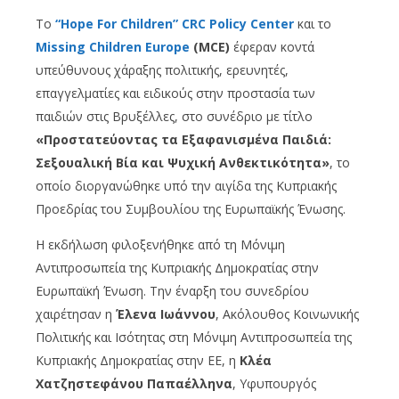
Το
“
Hope
For
Children
”
CRC
Policy
Center
και το
Missing
Children
Europe
(
MCE
)
έφεραν κοντά
υπεύθυνους χάραξης πολιτικής, ερευνητές,
επαγγελματίες και ειδικούς στην προστασία των
παιδιών στις Βρυξέλλες, στο συνέδριο με τίτλο
«Προστατεύοντας τα Εξαφανισμένα Παιδιά:
Σεξουαλική Βία και Ψυχική Ανθεκτικότητα»
, το
οποίο διοργανώθηκε υπό την αιγίδα της Κυπριακής
Προεδρίας του Συμβουλίου της Ευρωπαϊκής Ένωσης.
Η εκδήλωση φιλοξενήθηκε από τη Μόνιμη
Αντιπροσωπεία της Κυπριακής Δημοκρατίας στην
Ευρωπαϊκή Ένωση. Την έναρξη του συνεδρίου
χαιρέτησαν η
Έλενα Ιωάννου
, Ακόλουθος Κοινωνικής
Πολιτικής και Ισότητας στη Μόνιμη Αντιπροσωπεία της
Κυπριακής Δημοκρατίας στην ΕΕ, η
Κλέα
Χατζηστεφάνου Παπαέλληνα
, Υφυπουργός