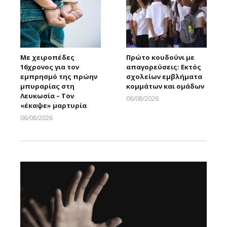
Με χειροπέδες
Πρώτο κουδούνι με
16χρονος για τον
απαγορεύσεις: Εκτός
εμπρησμό της πρώην
σχολείων εμβλήματα
μπυραρίας στη
κομμάτων και ομάδων
Λευκωσία – Τον
06/08/2026
«έκαψε» μαρτυρία
Larnakaonline
06/08/2026
Larnakaonline