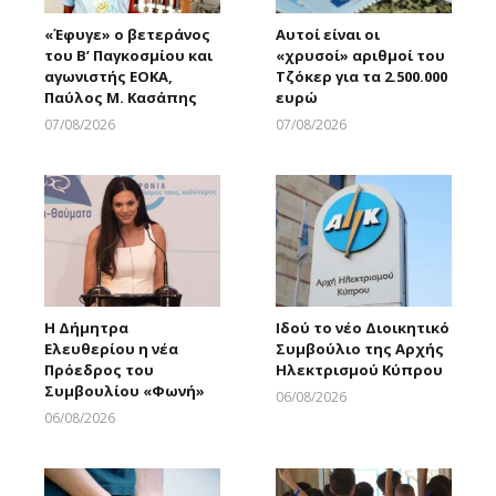
«Έφυγε» ο βετεράνος
Αυτοί είναι οι
του Β’ Παγκοσμίου και
«χρυσοί» αριθμοί του
αγωνιστής ΕΟΚΑ,
Τζόκερ για τα 2.500.000
Παύλος Μ. Κασάπης
ευρώ
07/08/2026
07/08/2026
Larnakaonline
Larnakaonline
Η Δήμητρα
Ιδού το νέο Διοικητικό
Ελευθερίου η νέα
Συμβούλιο της Αρχής
Πρόεδρος του
Ηλεκτρισμού Κύπρου
Συμβουλίου «Φωνή»
06/08/2026
Larnakaonline
06/08/2026
Larnakaonline