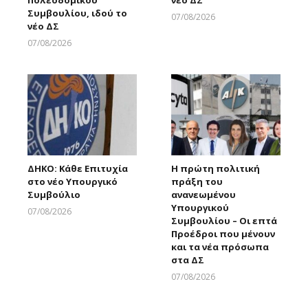
Συμβουλίου, ιδού το
07/08/2026
νέο ΔΣ
Larnakaonline
07/08/2026
Larnakaonline
ΔΗΚΟ: Κάθε Επιτυχία
Η πρώτη πολιτική
στο νέο Υπουργικό
πράξη του
Συμβούλιο
ανανεωμένου
Υπουργικού
07/08/2026
Συμβουλίου – Οι επτά
Larnakaonline
Προέδροι που μένουν
και τα νέα πρόσωπα
στα ΔΣ
07/08/2026
Larnakaonline