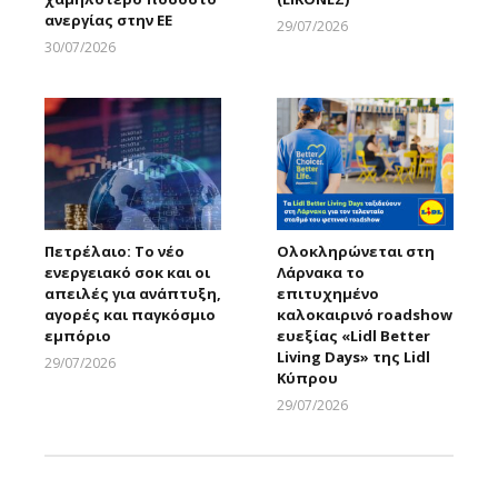
ανεργίας στην ΕΕ
29/07/2026
Larnakaonline
30/07/2026
Larnakaonline
Πετρέλαιο: Το νέο
Ολοκληρώνεται στη
ενεργειακό σοκ και οι
Λάρνακα το
απειλές για ανάπτυξη,
επιτυχημένο
αγορές και παγκόσμιο
καλοκαιρινό roadshow
εμπόριο
ευεξίας «Lidl Better
Living Days» της Lidl
29/07/2026
Κύπρου
Larnakaonline
29/07/2026
Larnakaonline