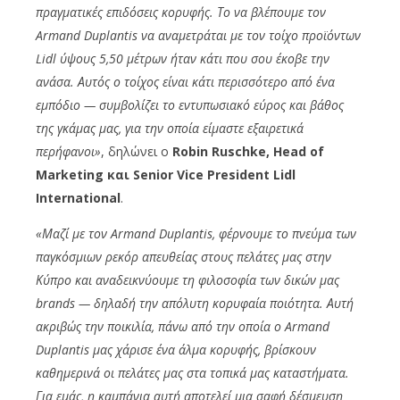
πραγματικές επιδόσεις κορυφής. Το να βλέπουμε τον
Armand
Duplantis
να αναμετράται με τον τοίχο προϊόντων
Lidl
ύψους 5,50 μέτρων ήταν κάτι που σου έκοβε την
ανάσα. Αυτός ο τοίχος είναι κάτι περισσότερο από ένα
εμπόδιο — συμβολίζει το εντυπωσιακό εύρος και βάθος
της γκάμας μας, για την οποία είμαστε εξαιρετικά
περήφανοι»
, δηλώνει ο
Robin
Ruschke
,
Head
of
Marketing
και
Senior
Vice
President
Lidl
International
.
«Μαζί με τον
Armand
Duplantis
, φέρνουμε το πνεύμα των
παγκόσμιων ρεκόρ απευθείας στους πελάτες μας στην
Κύπρο και αναδεικνύουμε τη φιλοσοφία των δικών μας
brands
— δηλαδή την απόλυτη κορυφαία ποιότητα. Αυτή
ακριβώς την ποικιλία, πάνω από την οποία ο
Armand
Duplantis
μας χάρισε ένα άλμα κορυφής, βρίσκουν
καθημερινά οι πελάτες μας στα τοπικά μας καταστήματα.
Για εμάς, η καμπάνια αυτή αποτελεί μια σαφή δέσμευση