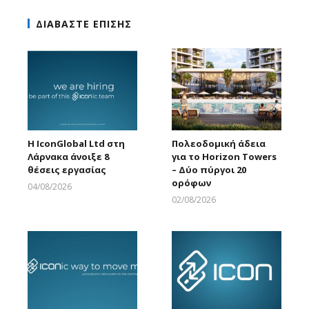
ΔΙΑΒΑΣΤΕ ΕΠΙΣΗΣ
Η IconGlobal Ltd στη
Πολεοδομική άδεια
Λάρνακα άνοιξε 8
για το Horizon Towers
θέσεις εργασίας
– Δύο πύργοι 20
ορόφων
04/08/2026
Larnakaonline
02/08/2026
Larnakaonline