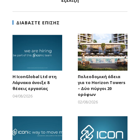
εξέλιξη
ΔΙΑΒΑΣΤΕ ΕΠΙΣΗΣ
Η IconGlobal Ltd στη
Πολεοδομική άδεια
Λάρνακα άνοιξε 8
για το Horizon Towers
θέσεις εργασίας
– Δύο πύργοι 20
ορόφων
04/08/2026
Larnakaonline
02/08/2026
Larnakaonline