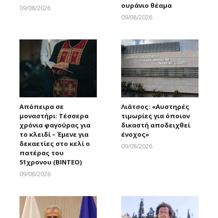
ουράνιο θέαμα
09/08/2026
Larnakaonline
09/08/2026
Larnakaonline
Απόπειρα σε
Λιάτσος: «Αυστηρές
μοναστήρι: Τέσσερα
τιμωρίες για όποιον
χρόνια φαγούρας για
δικαστή αποδειχθεί
το κλειδί – Έμενε για
ένοχος»
δεκαετίες στο κελί ο
09/08/2026
πατέρας του
Larnakaonline
51χρονου (ΒΙΝΤΕΟ)
09/08/2026
Larnakaonline