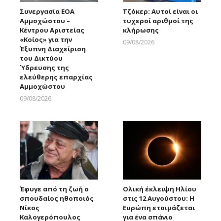
Συνεργασία ΕΟΑ
Τζόκερ: Αυτοί είναι οι
Αμμοχώστου –
τυχεροί αριθμοί της
Κέντρου Αριστείας
κλήρωσης
«Κοίος» για την
09/08/2026
Έξυπνη Διαχείριση
Larnakaonline
του Δικτύου
Ύδρευσης της
ελεύθερης επαρχίας
Αμμοχώστου
09/08/2026
Larnakaonline
Έφυγε από τη ζωή ο
Ολική έκλειψη Ηλίου
σπουδαίος ηθοποιός
στις 12 Αυγούστου: Η
Νίκος
Ευρώπη ετοιμάζεται
Καλογερόπουλος
για ένα σπάνιο