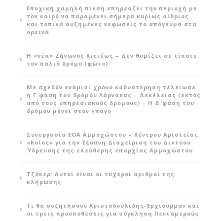
Εποχική χαμηλή πίεση επηρεάζει την περιοχή με
τον καιρό να παραμένει σήμερα κυρίως αίθριος
και τοπικά αυξημένες νεφώσεις το απόγευμα στα
ορεινά
Η «νέα» Ζήνωνος Κιτιέως – Δεν θυμίζει σε τίποτε
τον παλιό δρόμο (φώτο)
Με σχεδόν ενάμισι χρόνο καθυστέρηση τέλειωσε
η Γ΄ φάση του δρόμου Λάρνακας – Δεκέλειας (εκτός
από τους υπηρεσιακούς δρόμους) – Η Δ΄ φάση του
δρόμου μένει στον «πάγο
Συνεργασία ΕΟΑ Αμμοχώστου – Κέντρου Αριστείας
«Κοίος» για την Έξυπνη Διαχείριση του Δικτύου
Ύδρευσης της ελεύθερης επαρχίας Αμμοχώστου
Τζόκερ: Αυτοί είναι οι τυχεροί αριθμοί της
κλήρωσης
Τι θα συζητήσουν Χριστοδουλίδης-Έρχιουρμαν και
οι τρεις προϋποθέσεις για σύγκληση Πενταμερούς