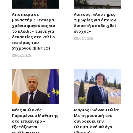
Απόπειρα σε
Λιάτσος: «Αυστηρές
μοναστήρι: Τέσσερα
τιμωρίες για όποιον
χρόνια φαγούρας για
δικαστή αποδειχθεί
το κλειδί – Έμενε για
ένοχος»
δεκαετίες στο κελί ο
09/08/2026
πατέρας του
Larnakaonline
51χρονου (ΒΙΝΤΕΟ)
09/08/2026
Larnakaonline
Νέες Φυλακές:
Μάριος Ιωάννου Ηλία:
Παραμένει ο Μαθιάτης
Με τη μουσική του
στο επίκεντρο –
συνοδεύει την
Εξετάζονται
Ολυμπιακή Φλόγα
εναλλακτικές
(βίντεο)