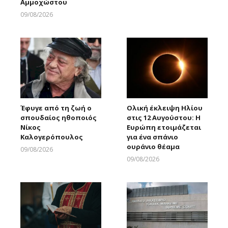
Αμμοχώστου
09/08/2026
Larnakaonline
Έφυγε από τη ζωή ο
Ολική έκλειψη Ηλίου
σπουδαίος ηθοποιός
στις 12 Αυγούστου: Η
Νίκος
Ευρώπη ετοιμάζεται
Καλογερόπουλος
για ένα σπάνιο
ουράνιο θέαμα
09/08/2026
Larnakaonline
09/08/2026
Larnakaonline