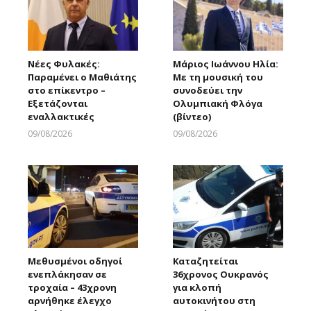
Νέες Φυλακές:
Μάριος Ιωάννου Ηλία:
Παραμένει ο Μαθιάτης
Με τη μουσική του
στο επίκεντρο –
συνοδεύει την
Εξετάζονται
Ολυμπιακή Φλόγα
εναλλακτικές
(βίντεο)
09/08/2026
09/08/2026
Larnakaonline
Larnakaonline
Μεθυσμένοι οδηγοί
Καταζητείται
ενεπλάκησαν σε
36χρονος Ουκρανός
τροχαία – 43χρονη
για κλοπή
αρνήθηκε έλεγχο
αυτοκινήτου στη