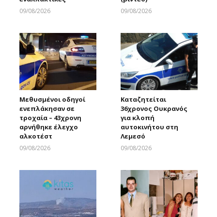
09/08/2026
09/08/2026
Larnakaonline
Larnakaonline
Μεθυσμένοι οδηγοί
Καταζητείται
ενεπλάκησαν σε
36χρονος Ουκρανός
τροχαία – 43χρονη
για κλοπή
αρνήθηκε έλεγχο
αυτοκινήτου στη
αλκοτέστ
Λεμεσό
09/08/2026
09/08/2026
Larnakaonline
Larnakaonline