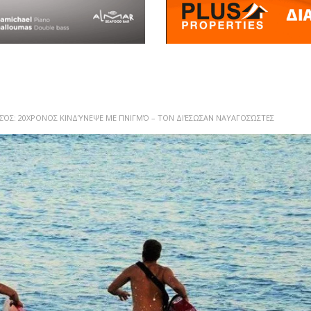
ΣΌΣ: 20ΧΡΟΝΟΣ ΚΙΝΔΎΝΕΨΕ ΜΕ ΠΝΙΓΜΌ – ΤΟΝ ΔΙΈΣΩΣΑΝ ΝΑΥΑΓΟΣΏΣΤΕΣ