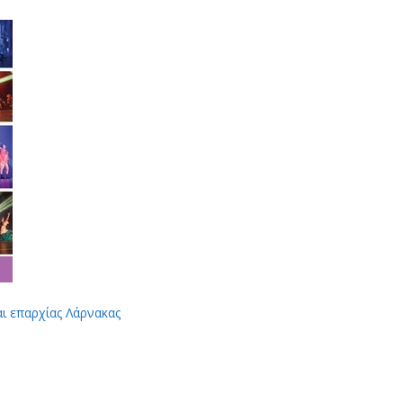
αι επαρχίας Λάρνακας
App
Viber