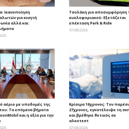
α: Ικανοποίηση
Τσολάκη για αποσυμφόρηση 
αλωτών για κινητή
κυκλοφοριακού: Εξετάζεται
ωνία αλλά και
επέκταση Park & Ride
λήματα
07/08/2026
Larnakaonline
2026
Larnakaonline
ό αέριο με υποδομές της
Κρίσιμα 16χρονος: Τον παρέσ
του: Τα επόμενα βήματα
27χρονος, εγκατέλειψε τη σκ
xonMobil και η αξία για την
και βρέθηκε θετικός σε
ο
αλκοτεστ
2026
07/08/2026