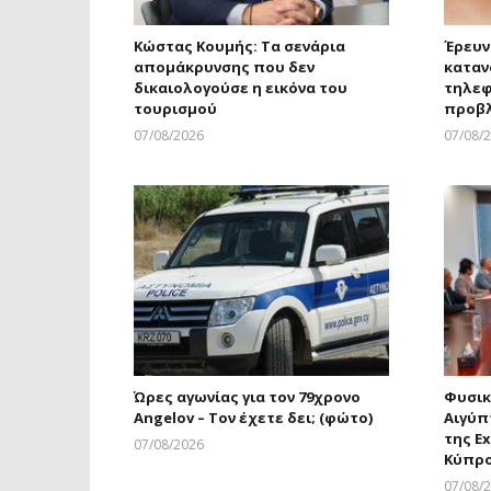
Κώστας Κουμής: Τα σενάρια
Έρευν
απομάκρυνσης που δεν
καταν
δικαιολογούσε η εικόνα του
τηλεφ
τουρισμού
προβ
07/08/2026
07/08/
Larnakaonline
Ώρες αγωνίας για τον 79χρονο
Φυσικ
Angelov – Τον έχετε δει; (φώτο)
Αιγύπ
της Ex
07/08/2026
Κύπρ
Larnakaonline
07/08/