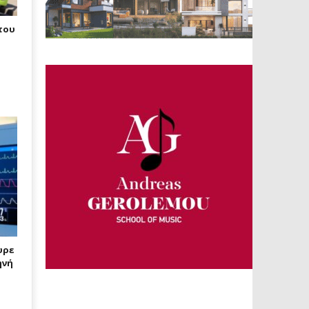
του
υρε
ηνή