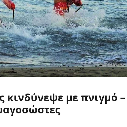
ς κινδύνεψε με πνιγμό –
υαγοσώστες