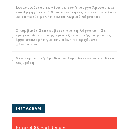
Συναντιούνται εκ νέου με τον Υπουργό Άμυνας και
τον Αρχηγό της Ε.Φ. οι κοινότητες που γειτνιάζουν
με το πεδίο βολής Καλού Χωριού Λάρνακας
Ο κομβικός Σεπτέμβριος για τη Λάρνακα – Σε
τροχιά υλοποίησης τρία εξαιρετικής σημασίας
έργα υποδομής για την πόλη το ερχόμενο
φθινόπωρο
Μία εκρηκτική βραδιά με Εύρο Αντωνίου και Νίκο
Βεζυράκη!
INSTAGRAM
Error: 400: Bad Request