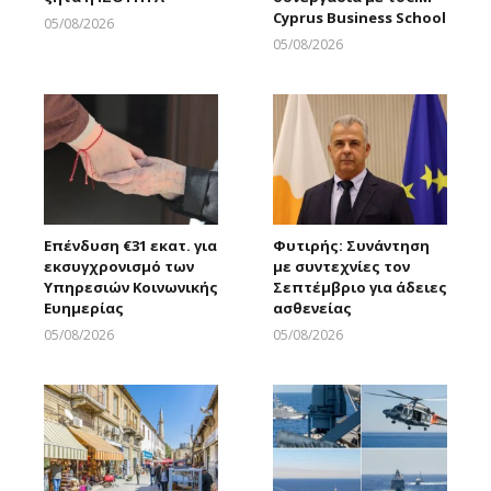
Cyprus Business School
05/08/2026
Larnakaonline
05/08/2026
Larnakaonline
Επένδυση €31 εκατ. για
Φυτιρής: Συνάντηση
εκσυγχρονισμό των
με συντεχνίες τον
Υπηρεσιών Κοινωνικής
Σεπτέμβριο για άδειες
Ευημερίας
ασθενείας
05/08/2026
05/08/2026
Larnakaonline
Larnakaonline