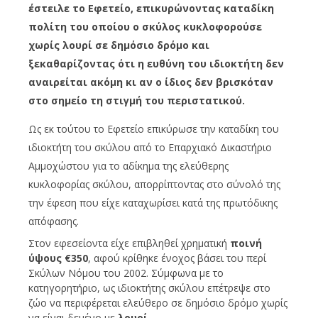
έστειλε το Εφετείο, επικυρώνοντας καταδίκη
πολίτη του οποίου ο σκύλος κυκλοφορούσε
χωρίς λουρί σε δημόσιο δρόμο και
ξεκαθαρίζοντας ότι η ευθύνη του ιδιοκτήτη δεν
αναιρείται ακόμη κι αν ο ίδιος δεν βρισκόταν
στο σημείο τη στιγμή του περιστατικού.
Ως εκ τούτου το Εφετείο επικύρωσε την καταδίκη του
ιδιοκτήτη του σκύλου από το Επαρχιακό Δικαστήριο
Αμμοχώστου για το αδίκημα της ελεύθερης
κυκλοφορίας σκύλου, απορρίπτοντας στο σύνολό της
την έφεση που είχε καταχωρίσει κατά της πρωτόδικης
απόφασης.
Στον εφεσείοντα είχε επιβληθεί χρηματική
ποινή
ύψους €350
, αφού κρίθηκε ένοχος βάσει του περί
Σκύλων Νόμου του 2002. Σύμφωνα με το
κατηγορητήριο, ως ιδιοκτήτης σκύλου επέτρεψε στο
ζώο να περιφέρεται ελεύθερο σε δημόσιο δρόμο χωρίς
να είναι δεμένο με
λουρί
.