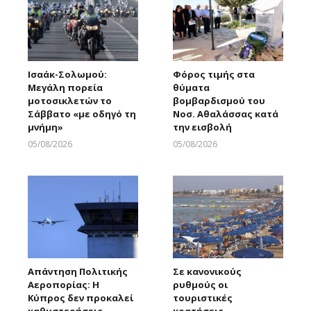
Ισαάκ-Σολωμού:
Φόρος τιμής στα
Μεγάλη πορεία
θύματα
μοτοσικλετών το
βομβαρδισμού του
Σάββατο «με οδηγό τη
Νοσ. Αθαλάσσας κατά
μνήμη»
την εισβολή
05/08/2026
05/08/2026
Larnakaonline
Larnakaonline
Απάντηση Πολιτικής
Σε κανονικούς
Αεροπορίας: Η
ρυθμούς οι
Κύπρος δεν προκαλεί
τουριστικές
καθυστερήσεις
κρατήσεις