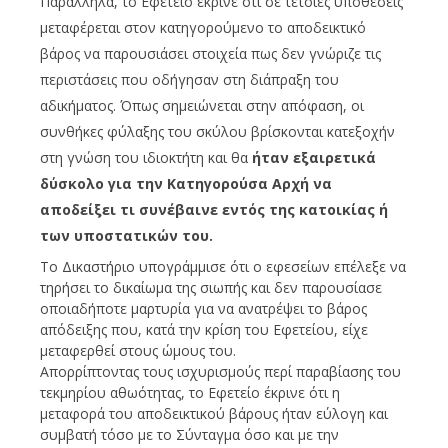
Παράλληλα, το Εφετείο έκρινε ότι σε τέτοιες υποθέσεις
μεταφέρεται στον κατηγορούμενο το αποδεικτικό
βάρος να παρουσιάσει στοιχεία πως δεν γνώριζε τις
περιστάσεις που οδήγησαν στη διάπραξη του
αδικήματος. Όπως σημειώνεται στην απόφαση, οι
συνθήκες φύλαξης του σκύλου βρίσκονται κατεξοχήν
στη γνώση του ιδιοκτήτη και θα
ήταν εξαιρετικά
δύσκολο για την Κατηγορούσα Αρχή να
αποδείξει τι συνέβαινε εντός της κατοικίας ή
των υποστατικών του.
Το Δικαστήριο υπογράμμισε ότι ο εφεσείων επέλεξε να
τηρήσει το δικαίωμα της σιωπής και δεν παρουσίασε
οποιαδήποτε μαρτυρία για να ανατρέψει το βάρος
απόδειξης που, κατά την κρίση του Εφετείου, είχε
μεταφερθεί στους ώμους του.
Απορρίπτοντας τους ισχυρισμούς περί παραβίασης του
τεκμηρίου αθωότητας, το Εφετείο έκρινε ότι η
μεταφορά του αποδεικτικού βάρους ήταν εύλογη και
συμβατή τόσο με το Σύνταγμα όσο και με την