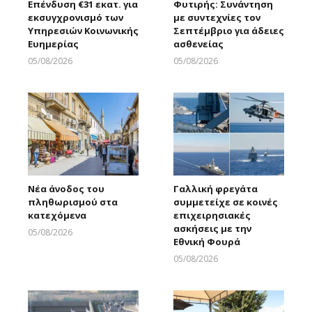
Επένδυση €31 εκατ. για
Φυτιρής: Συνάντηση
εκσυγχρονισμό των
με συντεχνίες τον
Υπηρεσιών Κοινωνικής
Σεπτέμβριο για άδειες
Ευημερίας
ασθενείας
05/08/2026
05/08/2026
Larnakaonline
Larnakaonline
Νέα άνοδος του
Γαλλική φρεγάτα
πληθωρισμού στα
συμμετείχε σε κοινές
κατεχόμενα
επιχειρησιακές
ασκήσεις με την
05/08/2026
Εθνική Φουρά
Larnakaonline
05/08/2026
Larnakaonline