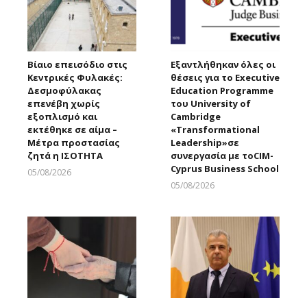
Βίαιο επεισόδιο στις
Εξαντλήθηκαν όλες οι
Κεντρικές Φυλακές:
θέσεις για το Executive
Δεσμοφύλακας
Education Programme
επενέβη χωρίς
του University of
εξοπλισμό και
Cambridge
εκτέθηκε σε αίμα –
«Transformational
Μέτρα προστασίας
Leadership»σε
ζητά η ΙΣΟΤΗΤΑ
συνεργασία με τοCIM-
Cyprus Business School
05/08/2026
Larnakaonline
05/08/2026
Larnakaonline