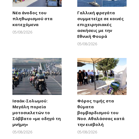
Νέα άνοδος του
Γαλλική φρεγάτα
πληθωρισμού στα
συμμετείχε σε κοινές
κατεχόμενα
επιχειρησιακές
ασκήσεις με την
05/08/2026
Εθνική Φουρά
Larnakaonline
05/08/2026
Larnakaonline
Ισαάκ-Σολωμού:
Φόρος τιμής στα
Μεγάλη πορεία
θύματα
μοτοσικλετών το
βομβαρδισμού του
Σάββατο «με οδηγό τη
Νοσ. Αθαλάσσας κατά
μνήμη»
την εισβολή
05/08/2026
05/08/2026
Larnakaonline
Larnakaonline