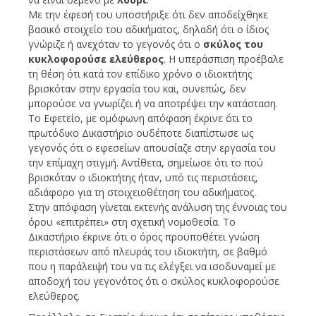
Με την έφεσή του υποστήριξε ότι δεν αποδείχθηκε
βασικό στοιχείο του αδικήματος, δηλαδή ότι ο ίδιος
γνώριζε ή ανεχόταν το γεγονός ότι ο
σκύλος του
κυκλοφορούσε ελεύθερος
. Η υπεράσπιση προέβαλε
τη θέση ότι κατά τον επίδικο χρόνο ο ιδιοκτήτης
βρισκόταν στην εργασία του και, συνεπώς, δεν
μπορούσε να γνωρίζει ή να αποτρέψει την κατάσταση.
Το Εφετείο, με ομόφωνη απόφαση έκρινε ότι το
πρωτόδικο Δικαστήριο ουδέποτε διαπίστωσε ως
γεγονός ότι ο εφεσείων απουσίαζε στην εργασία του
την επίμαχη στιγμή. Αντίθετα, σημείωσε ότι το πού
βρισκόταν ο ιδιοκτήτης ήταν, υπό τις περιστάσεις,
αδιάφορο για τη στοιχειοθέτηση του αδικήματος.
Στην απόφαση γίνεται εκτενής ανάλυση της έννοιας του
όρου «επιτρέπει» στη σχετική νομοθεσία. Το
Δικαστήριο έκρινε ότι ο όρος προϋποθέτει γνώση
περιστάσεων από πλευράς του ιδιοκτήτη, σε βαθμό
που η παράλειψή του να τις ελέγξει να ισοδυναμεί με
αποδοχή του γεγονότος ότι ο σκύλος κυκλοφορούσε
ελεύθερος.