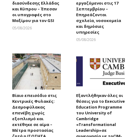
διασύνδεσης Ελλάδας
εργαζόμενοι στις 17
και Κύπρου – Έπεσαν
Σεπτεμβρίου –
οι υπογραφές στο
Επηρεάζονται
Μαξίμου για τον GSI
σχολεία, νοσοκομεία
και δημόσιες
05/08/2026
υπηρεσίες
Larnakaonline
05/08/2026
Larnakaonline
Βίαιο επεισόδιο στις
Εξαντλήθηκαν όλες οι
Κεντρικές Φυλακές:
θέσεις για το Executive
Δεσμοφύλακας
Education Programme
επενέβη χωρίς
του University of
εξοπλισμό και
Cambridge
εκτέθηκε σε αίμα –
«Transformational
Μέτρα προστασίας
Leadership»σε
ζητά η ΙΣΟΤΗΤΑ
συνεργασία με τοCIM-