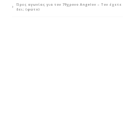
Ώρες αγωνίας για τον 79χρονο Angelov – Τον έχετε
δει; (φώτο)
Φυσικό αέριο με υποδομές της Αιγύπτου: Τα
επόμενα βήματα της ExxonMobil και η αξία για την
Κύπρο
INSTAGRAM
Error: 400: Bad Request
Error: 400: Bad Request