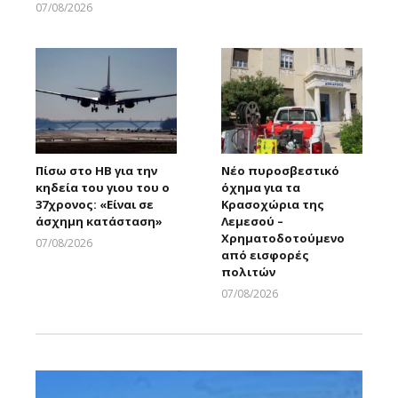
Larnakaonline
07/08/2026
Larnakaonline
Πίσω στο ΗΒ για την
Νέο πυροσβεστικό
κηδεία του γιου του ο
όχημα για τα
37χρονος: «Είναι σε
Κρασοχώρια της
άσχημη κατάσταση»
Λεμεσού –
Χρηματοδοτούμενο
07/08/2026
από εισφορές
Larnakaonline
πολιτών
07/08/2026
Larnakaonline