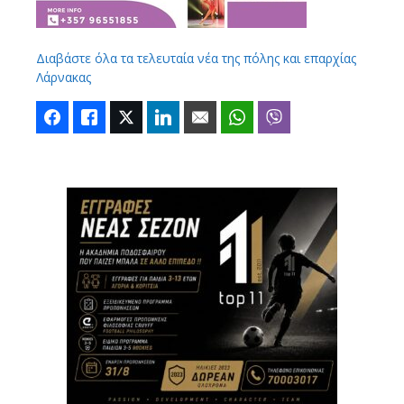
Διαβάστε όλα τα τελευταία νέα της πόλης και επαρχίας
Λάρνακας
Facebook
Like
Twitter
LinkedIn
Email
WhatsApp
Viber