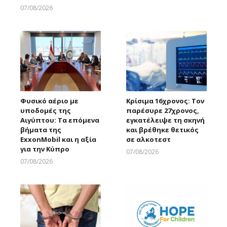
07/08/2026
Larnakaonline
Φυσικό αέριο με
Κρίσιμα 16χρονος: Τον
υποδομές της
παρέσυρε 27χρονος,
Αιγύπτου: Τα επόμενα
εγκατέλειψε τη σκηνή
βήματα της
και βρέθηκε θετικός
ExxonMobil και η αξία
σε αλκοτεστ
για την Κύπρο
07/08/2026
Larnakaonline
07/08/2026
Larnakaonline