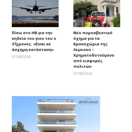
Πίσω στο ΗΒ για την
Νέο πυροσβεστικό
κηδεία του γιου του ο
όχημα για τα
37χρονος: «Είναι σε
Κρασοχώρια της
άσχημη κατάσταση»
Λεμεσού –
Χρηματοδοτούμενο
07/08/2026
από εισφορές
Larnakaonline
πολιτών
07/08/2026
Larnakaonline