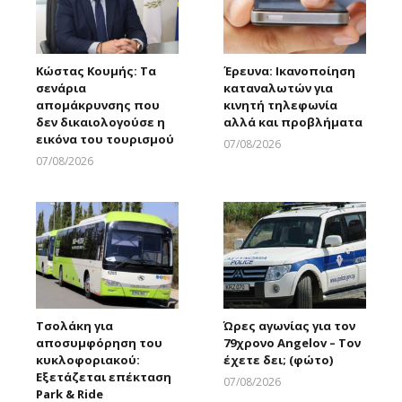
Κώστας Κουμής: Τα
Έρευνα: Ικανοποίηση
σενάρια
καταναλωτών για
απομάκρυνσης που
κινητή τηλεφωνία
δεν δικαιολογούσε η
αλλά και προβλήματα
εικόνα του τουρισμού
07/08/2026
Larnakaonline
07/08/2026
Larnakaonline
Τσολάκη για
Ώρες αγωνίας για τον
αποσυμφόρηση του
79χρονο Angelov – Τον
κυκλοφοριακού:
έχετε δει; (φώτο)
Εξετάζεται επέκταση
07/08/2026
Park & Ride
Larnakaonline