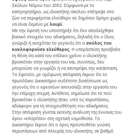
Σκύλων Νόμου του 2002. Σύμφωνα με το
κατηγορητήριο, ως ιδιοκτήτης σκύλου επέτρεψε στο
ζώο να περιφέρεται ελεύθερο σε δημόσιο δρόμο χωρίς
να είναι δεμένο με
λουρί
.
Με την έφεσή του υποστήριξε ότι δεν αποδείχθηκε
βασικό στοιχείο του αδικήματος, δηλαδή ότι ο ίδιος
γνώριζε ή ανεχόταν το γεγονός ότι ο
σκύλος του
κυκλοφορούσε ελεύθερος
. Η υπεράσπιση προέβαλε
τη θέση ότι κατά τον επίδικο χρόνο ο ιδιοκτήτης
βρισκόταν στην εργασία του και, συνεπώς, δεν
μπορούσε να γνωρίζει ή να αποτρέψει την κατάσταση.
Το Εφετείο, με ομόφωνη απόφαση έκρινε ότι το
πρωτόδικο Δικαστήριο ουδέποτε διαπίστωσε ως
γεγονός ότι ο εφεσείων απουσίαζε στην εργασία του
την επίμαχη στιγμή. Αντίθετα, σημείωσε ότι το πού
βρισκόταν ο ιδιοκτήτης ήταν, υπό τις περιστάσεις,
αδιάφορο για τη στοιχειοθέτηση του αδικήματος.
Στην απόφαση γίνεται εκτενής ανάλυση της έννοιας του
όρου «επιτρέπει» στη σχετική νομοθεσία. Το
Δικαστήριο έκρινε ότι ο όρος προϋποθέτει γνώση
περιστάσεων από πλευράς του ιδιοκτήτη, σε βαθμό