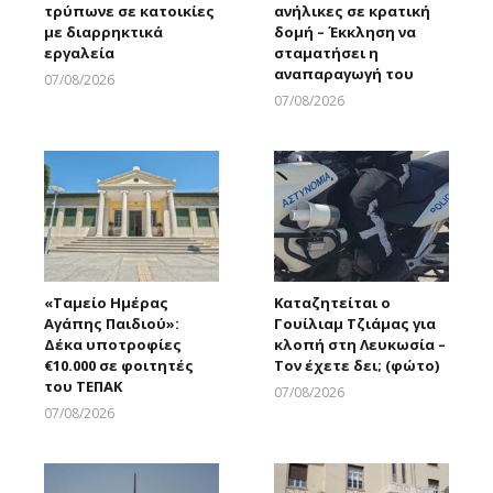
τρύπωνε σε κατοικίες
ανήλικες σε κρατική
με διαρρηκτικά
δομή – Έκκληση να
εργαλεία
σταματήσει η
αναπαραγωγή του
07/08/2026
Larnakaonline
07/08/2026
Larnakaonline
«Ταμείο Ημέρας
Καταζητείται ο
Αγάπης Παιδιού»:
Γουίλιαμ Τζιάμας για
Δέκα υποτροφίες
κλοπή στη Λευκωσία –
€10.000 σε φοιτητές
Τον έχετε δει; (φώτο)
του ΤΕΠΑΚ
07/08/2026
Larnakaonline
07/08/2026
Larnakaonline