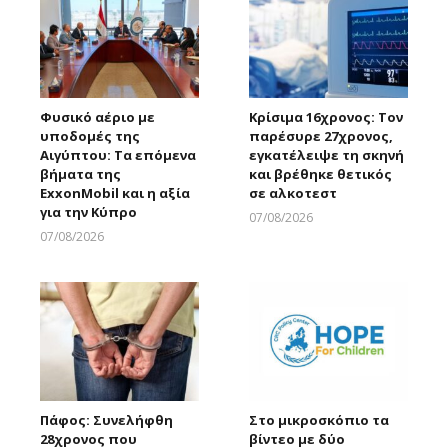
Φυσικό αέριο με
Κρίσιμα 16χρονος: Τον
υποδομές της
παρέσυρε 27χρονος,
Αιγύπτου: Τα επόμενα
εγκατέλειψε τη σκηνή
βήματα της
και βρέθηκε θετικός
ExxonMobil και η αξία
σε αλκοτεστ
για την Κύπρο
07/08/2026
Larnakaonline
07/08/2026
Larnakaonline
Πάφος: Συνελήφθη
Στο μικροσκόπιο τα
28χρονος που
βίντεο με δύο