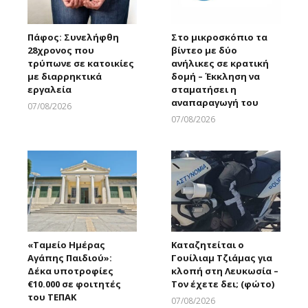
Πάφος: Συνελήφθη
Στο μικροσκόπιο τα
28χρονος που
βίντεο με δύο
τρύπωνε σε κατοικίες
ανήλικες σε κρατική
με διαρρηκτικά
δομή – Έκκληση να
εργαλεία
σταματήσει η
αναπαραγωγή του
07/08/2026
Larnakaonline
07/08/2026
Larnakaonline
«Ταμείο Ημέρας
Καταζητείται ο
Αγάπης Παιδιού»:
Γουίλιαμ Τζιάμας για
Δέκα υποτροφίες
κλοπή στη Λευκωσία –
€10.000 σε φοιτητές
Τον έχετε δει; (φώτο)
του ΤΕΠΑΚ
07/08/2026