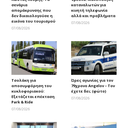
σενάρια
καταναλωτών για
απομάκρυνσης που
κινητή τηλεφωνία
δεν δικαιολογούσε η
αλλά και προβλήματα
εικόνα του τουρισμού
07/08/2026
Larnakaonline
07/08/2026
Larnakaonline
Τσολάκη για
Ώρες αγωνίας για τον
αποσυμφόρηση του
79χρονο Angelov – Τον
κυκλοφοριακού:
έχετε δει; (φώτο)
Εξετάζεται επέκταση
07/08/2026
Park & Ride
Larnakaonline
07/08/2026
Larnakaonline