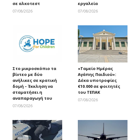
σε αλκοτεστ
εργαλεία
07/08/2026
07/08/2026
Larnakaonline
Larnakaonline
Στο μικροσκόπιο τα
«Ταμείο Ημέρας
βίντεο με δύο
Αγάπης Παιδιού»:
ανήλικες σε κρατική
Δέκα υποτροφίες
δομή – Έκκληση να
€10.000 σε φοιτητές
σταματήσει η
του ΤΕΠΑΚ
αναπαραγωγή του
07/08/2026
Larnakaonline
07/08/2026
Larnakaonline