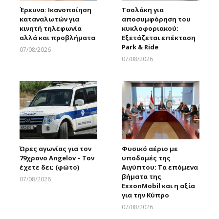
Έρευνα: Ικανοποίηση
Τσολάκη για
καταναλωτών για
αποσυμφόρηση του
κινητή τηλεφωνία
κυκλοφοριακού:
αλλά και προβλήματα
Εξετάζεται επέκταση
Park & Ride
07/08/2026
Larnakaonline
07/08/2026
Larnakaonline
Ώρες αγωνίας για τον
Φυσικό αέριο με
79χρονο Angelov – Τον
υποδομές της
έχετε δει; (φώτο)
Αιγύπτου: Τα επόμενα
βήματα της
07/08/2026
ExxonMobil και η αξία
Larnakaonline
για την Κύπρο
07/08/2026
Larnakaonline