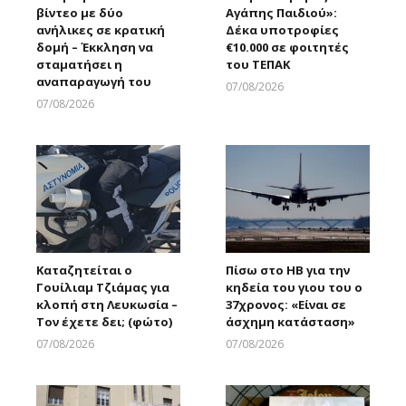
βίντεο με δύο
Αγάπης Παιδιού»:
ανήλικες σε κρατική
Δέκα υποτροφίες
δομή – Έκκληση να
€10.000 σε φοιτητές
σταματήσει η
του ΤΕΠΑΚ
αναπαραγωγή του
07/08/2026
Larnakaonline
07/08/2026
Larnakaonline
Καταζητείται ο
Πίσω στο ΗΒ για την
Γουίλιαμ Τζιάμας για
κηδεία του γιου του ο
κλοπή στη Λευκωσία –
37χρονος: «Είναι σε
Τον έχετε δει; (φώτο)
άσχημη κατάσταση»
07/08/2026
07/08/2026
Larnakaonline
Larnakaonline