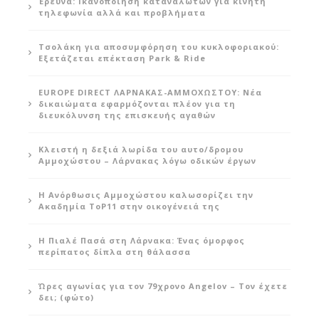
Έρευνα: Ικανοποίηση καταναλωτών για κινητή
τηλεφωνία αλλά και προβλήματα
Τσολάκη για αποσυμφόρηση του κυκλοφοριακού:
Εξετάζεται επέκταση Park & Ride
EUROPE DIRECT ΛΑΡΝΑΚΑΣ-ΑΜΜΟΧΩΣΤΟΥ: Νέα
δικαιώματα εφαρμόζονται πλέον για τη
διευκόλυνση της επισκευής αγαθών
Κλειστή η δεξιά λωρίδα του αυτο/δρομου
Αμμοχώστου – Λάρνακας λόγω οδικών έργων
Η Ανόρθωσις Αμμοχώστου καλωσορίζει την
Ακαδημία ToP11 στην οικογένειά της
Η Πιαλέ Πασά στη Λάρνακα: Ένας όμορφος
περίπατος δίπλα στη θάλασσα
Ώρες αγωνίας για τον 79χρονο Angelov – Τον έχετε
δει; (φώτο)