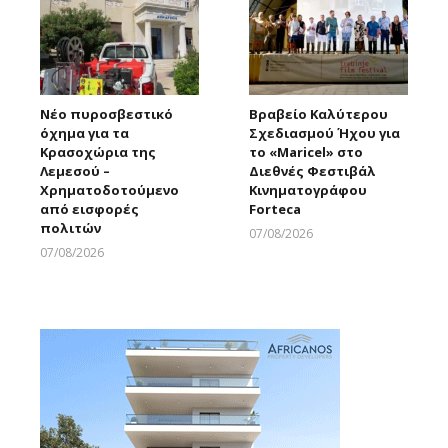
Νέο πυροσβεστικό
Βραβείο Καλύτερου
όχημα για τα
Σχεδιασμού Ήχου για
Κρασοχώρια της
το «Maricel» στο
Λεμεσού –
Διεθνές Φεστιβάλ
Χρηματοδοτούμενο
Κινηματογράφου
από εισφορές
Forteca
πολιτών
07/08/2026
Larnakaonline
07/08/2026
Larnakaonline