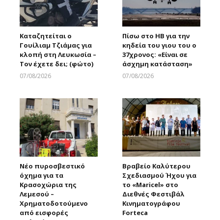
Καταζητείται ο
Πίσω στο ΗΒ για την
Γουίλιαμ Τζιάμας για
κηδεία του γιου του ο
κλοπή στη Λευκωσία –
37χρονος: «Είναι σε
Τον έχετε δει; (φώτο)
άσχημη κατάσταση»
07/08/2026
07/08/2026
Larnakaonline
Larnakaonline
Νέο πυροσβεστικό
Βραβείο Καλύτερου
όχημα για τα
Σχεδιασμού Ήχου για
Κρασοχώρια της
το «Maricel» στο
Λεμεσού –
Διεθνές Φεστιβάλ
Χρηματοδοτούμενο
Κινηματογράφου
από εισφορές
Forteca