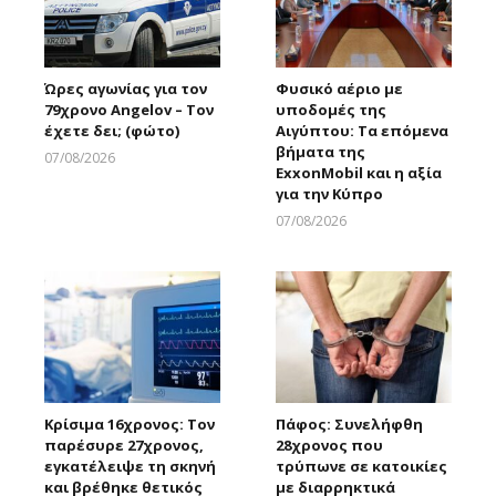
Ώρες αγωνίας για τον
Φυσικό αέριο με
79χρονο Angelov – Τον
υποδομές της
έχετε δει; (φώτο)
Αιγύπτου: Τα επόμενα
βήματα της
07/08/2026
ExxonMobil και η αξία
Larnakaonline
για την Κύπρο
07/08/2026
Larnakaonline
Κρίσιμα 16χρονος: Τον
Πάφος: Συνελήφθη
παρέσυρε 27χρονος,
28χρονος που
εγκατέλειψε τη σκηνή
τρύπωνε σε κατοικίες
και βρέθηκε θετικός
με διαρρηκτικά