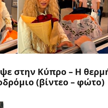
εψε στην Κύπρο – Η θερμ
δρόμιο (βίντεο – φώτο)