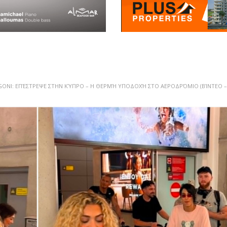
GONI: ΕΠΈΣΤΡΕΨΕ ΣΤΗΝ ΚΎΠΡΟ – Η ΘΕΡΜΉ ΥΠΟΔΟΧΉ ΣΤΟ ΑΕΡΟΔΡΌΜΙΟ (ΒΊΝΤΕΟ –