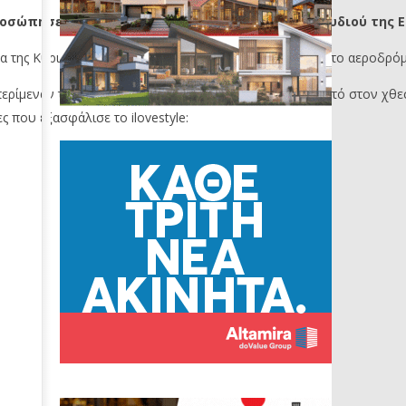
οσώπησε την Κύπρο στον 70ο διαγωνισμό τραγουδιού της Eur
 της Κυριακής, 17 Μαΐου και έτυχε θερμής υποδοχής στο αεροδρόμ
ερίμεναν την Antigoni που έδωσε τον καλύτερό της εαυτό στον χθε
ς που εξασφάλισε το ilovestyle: