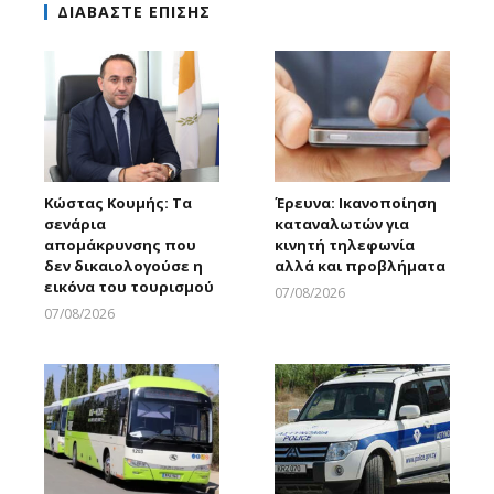
ΔΙΑΒΑΣΤΕ ΕΠΙΣΗΣ
Κώστας Κουμής: Τα
Έρευνα: Ικανοποίηση
σενάρια
καταναλωτών για
απομάκρυνσης που
κινητή τηλεφωνία
δεν δικαιολογούσε η
αλλά και προβλήματα
εικόνα του τουρισμού
07/08/2026
Larnakaonline
07/08/2026
Larnakaonline