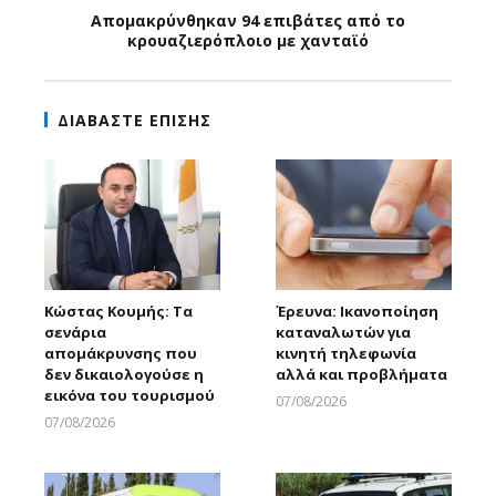
Απομακρύνθηκαν 94 επιβάτες από το
κρουαζιερόπλοιο με χανταϊό
ΔΙΑΒΑΣΤΕ ΕΠΙΣΗΣ
Κώστας Κουμής: Τα
Έρευνα: Ικανοποίηση
σενάρια
καταναλωτών για
απομάκρυνσης που
κινητή τηλεφωνία
δεν δικαιολογούσε η
αλλά και προβλήματα
εικόνα του τουρισμού
07/08/2026
Larnakaonline
07/08/2026
Larnakaonline