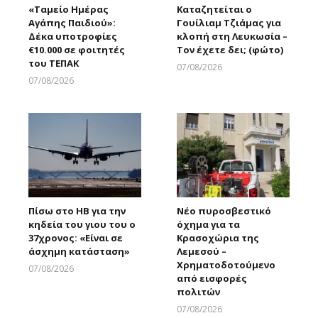
«Ταμείο Ημέρας
Καταζητείται ο
Αγάπης Παιδιού»:
Γουίλιαμ Τζιάμας για
Δέκα υποτροφίες
κλοπή στη Λευκωσία –
€10.000 σε φοιτητές
Τον έχετε δει; (φώτο)
του ΤΕΠΑΚ
07/08/2026
Larnakaonline
07/08/2026
Larnakaonline
Πίσω στο ΗΒ για την
Νέο πυροσβεστικό
κηδεία του γιου του ο
όχημα για τα
37χρονος: «Είναι σε
Κρασοχώρια της
άσχημη κατάσταση»
Λεμεσού –
Χρηματοδοτούμενο
07/08/2026
από εισφορές
Larnakaonline
πολιτών
07/08/2026