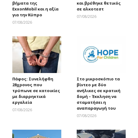
βήματα της
και βρέθηκε θετικός
ExxonMobil και η αξία
σε αλκοτεστ
για την Κύπρο
07/08/2026
Larnakaonline
07/08/2026
Larnakaonline
Πάφος: Συνελήφθη
Στο μικροσκόπιο τα
28χρονος που
βίντεο με δύο
τρύπωνε σε κατοικίες
ανήλικες σε κρατική
με διαρρηκτικά
δομή – Έκκληση να
εργαλεία
σταματήσει η
αναπαραγωγή του
07/08/2026
Larnakaonline
07/08/2026
Larnakaonline