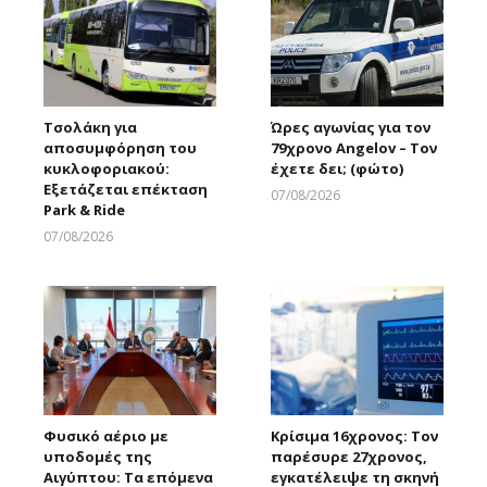
Τσολάκη για
Ώρες αγωνίας για τον
αποσυμφόρηση του
79χρονο Angelov – Τον
κυκλοφοριακού:
έχετε δει; (φώτο)
Εξετάζεται επέκταση
07/08/2026
Park & Ride
Larnakaonline
07/08/2026
Larnakaonline
Φυσικό αέριο με
Κρίσιμα 16χρονος: Τον
υποδομές της
παρέσυρε 27χρονος,
Αιγύπτου: Τα επόμενα
εγκατέλειψε τη σκηνή