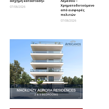
άσχημη κατάσταση»
Λεμεσού –
Χρηματοδοτούμενο
07/08/2026
από εισφορές
Larnakaonline
πολιτών
07/08/2026
Larnakaonline