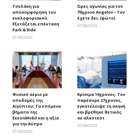
Τσολάκη για
Ώρες αγωνίας για τον
αποσυμφόρηση του
79χρονο Angelov – Τον
κυκλοφοριακού:
έχετε δει; (φώτο)
Εξετάζεται επέκταση
07/08/2026
Park & Ride
Larnakaonline
07/08/2026
Larnakaonline
Φυσικό αέριο με
Κρίσιμα 16χρονος: Τον
υποδομές της
παρέσυρε 27χρονος,
Αιγύπτου: Τα επόμενα
εγκατέλειψε τη σκηνή
βήματα της
και βρέθηκε θετικός
ExxonMobil και η αξία
σε αλκοτεστ
για την Κύπρο
07/08/2026
Larnakaonline
07/08/2026
Larnakaonline