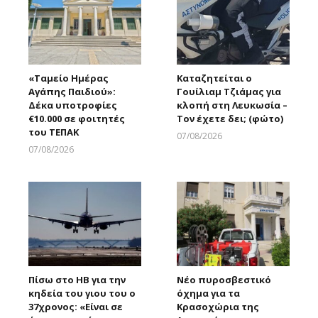
«Ταμείο Ημέρας
Καταζητείται ο
Αγάπης Παιδιού»:
Γουίλιαμ Τζιάμας για
Δέκα υποτροφίες
κλοπή στη Λευκωσία –
€10.000 σε φοιτητές
Τον έχετε δει; (φώτο)
του ΤΕΠΑΚ
07/08/2026
Larnakaonline
07/08/2026
Larnakaonline
Πίσω στο ΗΒ για την
Νέο πυροσβεστικό
κηδεία του γιου του ο
όχημα για τα
37χρονος: «Είναι σε
Κρασοχώρια της