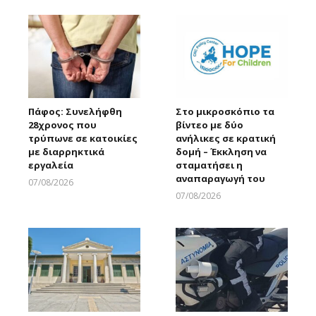
Πάφος: Συνελήφθη
Στο μικροσκόπιο τα
28χρονος που
βίντεο με δύο
τρύπωνε σε κατοικίες
ανήλικες σε κρατική
με διαρρηκτικά
δομή – Έκκληση να
εργαλεία
σταματήσει η
αναπαραγωγή του
07/08/2026
Larnakaonline
07/08/2026
Larnakaonline