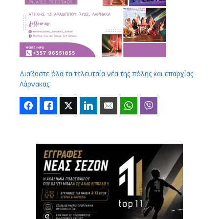
Διαβάστε όλα τα τελευταία νέα της πόλης και επαρχίας
Λάρνακας
Facebook
Like
Twitter
LinkedIn
Email
WhatsApp
Viber