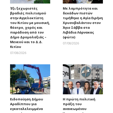
Έξι ξεχωριστές
Με λαμπρότητα και
βραδιές πολιτισμού
δεκάδων πιστών
στην Αγγελοκτίστη
τιμήθηκε η Αγία Ειρήνη
του Κιτίου με μουσική,
Χρυσοβαλάντου στον
θέατρο, χορός και
Άγιο Σάββα στα
παράδοση από τον
Λιβάδια Λάρνακας
Δήμο Δρομολαξιάς –
(φώτο)
Μενεού και το Δ.Δ.
07/08/2026
Κιτίου
Larnakaonline
07/08/2026
Larnakaonline
Ειδοποίηση Δήμου
Η πρώτη πολιτική
Αραδίππου για
πράξη του
εγκαταλελειμμένα
ανανεωμένου