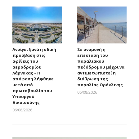
Ανοίγει ξανά η οδική
Σε αναμονή η
πρόσβαση στις
επέκταση του
αφίξεις του
παραλιακού
αεροδρομίου
πεζόδρομου μέχρι να
Λάρνακας – Η
αντιμετωπιστεί η
απόφαση λήφθηκε
διάβρωση της
μετά από
παραλίας Ορόκλινης
πρωτοβουλία του
06/08/2026
Υπουργού
Larnakaonline
Δικαιοσύνης
06/08/2026
Larnakaonline