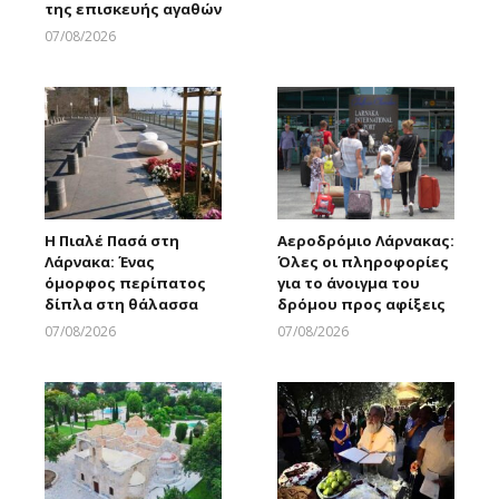
της επισκευής αγαθών
Larnakaonline
07/08/2026
Larnakaonline
Η Πιαλέ Πασά στη
Αεροδρόμιο Λάρνακας:
Λάρνακα: Ένας
Όλες οι πληροφορίες
όμορφος περίπατος
για το άνοιγμα του
δίπλα στη θάλασσα
δρόμου προς αφίξεις
07/08/2026
07/08/2026
Larnakaonline
Larnakaonline