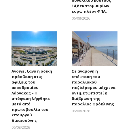
συνολικού κόστους
Larnakaonline
14,8 εκατομμυρίων
ευρώ πλέον ΦΠΑ.
06/08/2026
Larnakaonline
Ανοίγει ξανά η οδική
Σε αναμονή η
πρόσβαση στις
επέκταση του
αφίξεις του
παραλιακού
αεροδρομίου
πεζόδρομου μέχρι να
Λάρνακας – Η
αντιμετωπιστεί η
απόφαση λήφθηκε
διάβρωση της
μετά από
παραλίας Ορόκλινης
πρωτοβουλία του
06/08/2026
Υπουργού
Larnakaonline
Δικαιοσύνης
06/08/2026