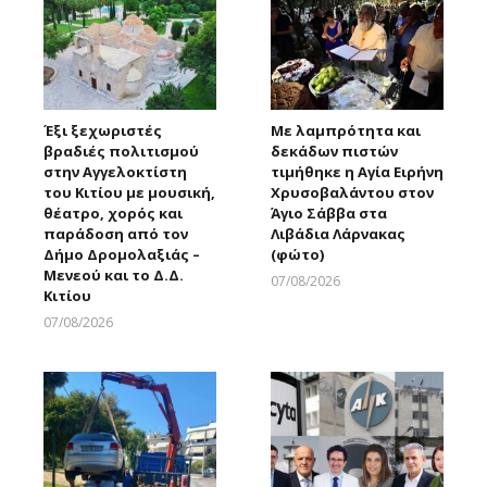
Έξι ξεχωριστές
Με λαμπρότητα και
βραδιές πολιτισμού
δεκάδων πιστών
στην Αγγελοκτίστη
τιμήθηκε η Αγία Ειρήνη
του Κιτίου με μουσική,
Χρυσοβαλάντου στον
θέατρο, χορός και
Άγιο Σάββα στα
παράδοση από τον
Λιβάδια Λάρνακας
Δήμο Δρομολαξιάς –
(φώτο)
Μενεού και το Δ.Δ.
07/08/2026
Κιτίου
Larnakaonline
07/08/2026
Larnakaonline