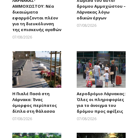
ΛΑΡΝΑΚΑΣ-
λωρίδα του αυτο/
ΑΜΜΟΧΩΣΤΟΥ: Νέα
δρομου Αμμοχώστου –
δικαιώματα
Λάρνακας λόγω
εφαρμόζονται πλέον
οδικών έργων
για τη διευκόλυνση
07/08/2026
της επισκευής αγαθών
Larnakaonline
07/08/2026
Larnakaonline
Η Πιαλέ Πασά στη
Αεροδρόμιο Λάρνακας:
Λάρνακα: Ένας
Όλες οι πληροφορίες
όμορφος περίπατος
για το άνοιγμα του
δίπλα στη θάλασσα
δρόμου προς αφίξεις
07/08/2026
07/08/2026
Larnakaonline
Larnakaonline