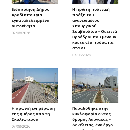
Ειδοποίηση Δήμου
Η πρώτη πολιτική
Αραδίππου για
πράξη του
εγκαταλελειμμένα
ανανεωμένου
αυτοκίνητα
Υπουργικού
Συμβουλίου – Οι επτά
07/08/2026
Προέδροι που μένουν
Larnakaonline
και τα νέα πρόσωπα
στα ΔΣ
07/08/2026
Larnakaonline
Η πρωινή ενημέρωση
Παραδόθηκε στην
της ημέρας από τη
κυκλοφορία ο νέος
Σκαλιώτισσα
δρόμος Λάρνακας –
Δεκέλειας, ένα έργο
07/08/2026