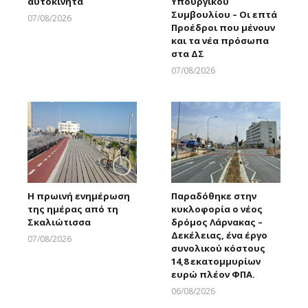
αυτοκίνητα
Υπουργικού
Συμβουλίου – Οι επτά
07/08/2026
Προέδροι που μένουν
Larnakaonline
και τα νέα πρόσωπα
στα ΔΣ
07/08/2026
Larnakaonline
Η πρωινή ενημέρωση
Παραδόθηκε στην
της ημέρας από τη
κυκλοφορία ο νέος
Σκαλιώτισσα
δρόμος Λάρνακας –
Δεκέλειας, ένα έργο
07/08/2026
συνολικού κόστους
Larnakaonline
14,8 εκατομμυρίων
ευρώ πλέον ΦΠΑ.
06/08/2026
Larnakaonline