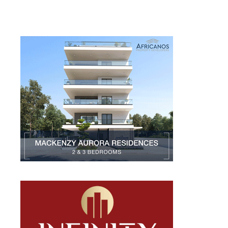
Larnakaonline