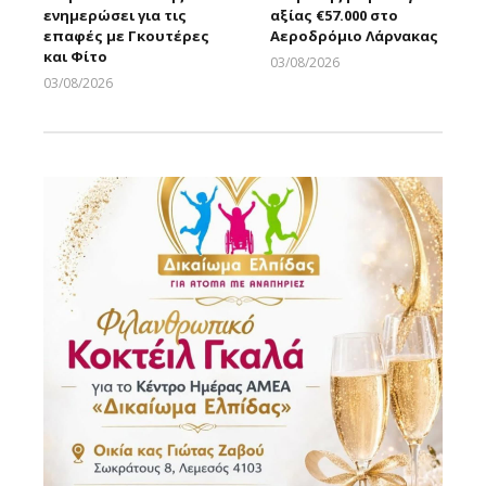
ενημερώσει για τις
αξίας €57.000 στο
επαφές με Γκουτέρες
Αεροδρόμιο Λάρνακας
και Φίτο
03/08/2026
Larnakaonline
03/08/2026
Larnakaonline