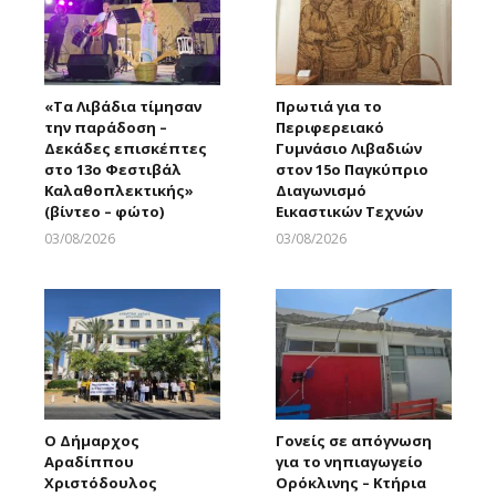
«Τα Λιβάδια τίμησαν
Πρωτιά για το
την παράδοση –
Περιφερειακό
Δεκάδες επισκέπτες
Γυμνάσιο Λιβαδιών
στο 13ο Φεστιβάλ
στον 15ο Παγκύπριο
Καλαθοπλεκτικής»
Διαγωνισμό
(βίντεο – φώτο)
Εικαστικών Τεχνών
03/08/2026
03/08/2026
Larnakaonline
Larnakaonline
Ο Δήμαρχος
Γονείς σε απόγνωση
Αραδίππου
για το νηπιαγωγείο
Χριστόδουλος
Ορόκλινης – Κτήρια