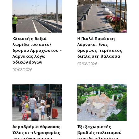
Κλειστή η δεξιά
Η Πιαλέ Πασά στη
λωρίδα του αυτο/
Λάρνακα: Ένας
δρομου Αμμοχώστου –
όμορφος περίπατος
Λάρνακας λόγω
δίπλα στη θάλασσα
οδικών έργων
07/08/2026
Larnakaonline
07/08/2026
Larnakaonline
Αεροδρόμιο Λάρνακας:
Έξι ξεχωριστές
Όλες οι πληροφορίες
βραδιές πολιτισμού
για το άνοιγμα του
στην Αγγελοκτίστη