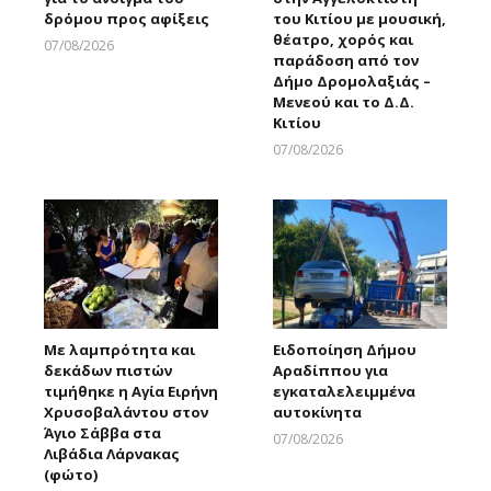
δρόμου προς αφίξεις
του Κιτίου με μουσική,
θέατρο, χορός και
07/08/2026
παράδοση από τον
Larnakaonline
Δήμο Δρομολαξιάς –
Μενεού και το Δ.Δ.
Κιτίου
07/08/2026
Larnakaonline
Με λαμπρότητα και
Ειδοποίηση Δήμου
δεκάδων πιστών
Αραδίππου για
τιμήθηκε η Αγία Ειρήνη
εγκαταλελειμμένα
Χρυσοβαλάντου στον
αυτοκίνητα
Άγιο Σάββα στα
07/08/2026
Λιβάδια Λάρνακας
Larnakaonline
(φώτο)