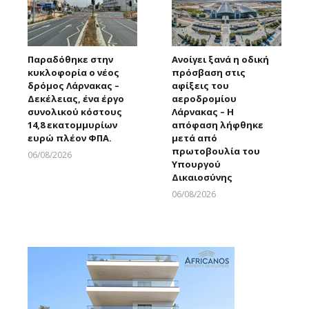
Παραδόθηκε στην
Ανοίγει ξανά η οδική
κυκλοφορία ο νέος
πρόσβαση στις
δρόμος Λάρνακας –
αφίξεις του
Δεκέλειας, ένα έργο
αεροδρομίου
συνολικού κόστους
Λάρνακας – Η
14,8 εκατομμυρίων
απόφαση λήφθηκε
ευρώ πλέον ΦΠΑ.
μετά από
πρωτοβουλία του
06/08/2026
Υπουργού
Larnakaonline
Δικαιοσύνης
06/08/2026
Larnakaonline