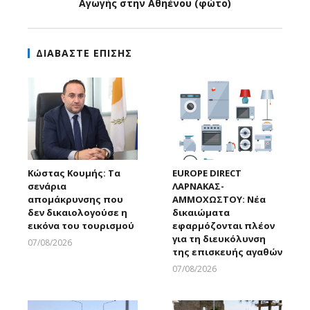
Αγωγής στην Αθηένου (φώτο)
ΔΙΑΒΑΣΤΕ ΕΠΙΣΗΣ
Κώστας Κουμής: Τα
EUROPE DIRECT
σενάρια
ΛΑΡΝΑΚΑΣ-
απομάκρυνσης που
ΑΜΜΟΧΩΣΤΟΥ: Νέα
δεν δικαιολογούσε η
δικαιώματα
εικόνα του τουρισμού
εφαρμόζονται πλέον
για τη διευκόλυνση
07/08/2026
της επισκευής αγαθών
Larnakaonline
07/08/2026
Larnakaonline