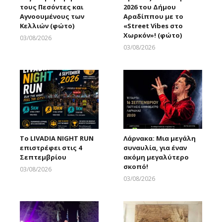
τους Πεσόντες και
2026 του Δήμου
Αγνοουμένους των
Αραδίππου με το
Κελλιών (φώτο)
«Street Vibes στο
Χωρκόν»! (φώτο)
03/08/2026
Larnakaonline
03/08/2026
Larnakaonline
Το LIVADIA NIGHT RUN
Λάρνακα: Μια μεγάλη
επιστρέφει στις 4
συναυλία, για έναν
Σεπτεμβρίου
ακόμη μεγαλύτερο
σκοπό!
03/08/2026
Larnakaonline
03/08/2026
Larnakaonline