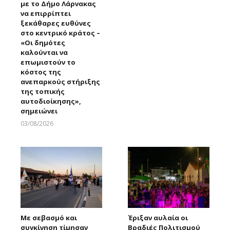
με το Δήμο Λάρνακας
Larnakaonline
να επιρρίπτει
ξεκάθαρες ευθύνες
στο κεντρικό κράτος –
«Οι δημότες
καλούνται να
επωμιστούν το
κόστος της
ανεπαρκούς στήριξης
της τοπικής
αυτοδιοίκησης»,
σημειώνει
03/08/2026
Larnakaonline
Με σεβασμό και
Έριξαν αυλαία οι
συγκίνηση τίμησαν
Βραδιές Πολιτισμού