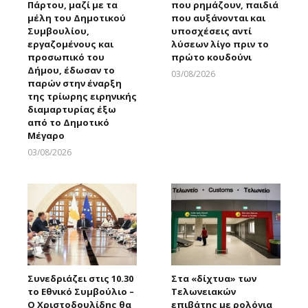
Πάρτου, μαζί με τα
που ρημάζουν, παιδιά
μέλη του Δημοτικού
που αυξάνονται και
Συμβουλίου,
υποσχέσεις αντί
εργαζομένους και
λύσεων λίγο πριν το
προσωπικό του
πρώτο κουδούνι
Δήμου, έδωσαν το
03/08/2026
παρών στην έναρξη
Larnakaonline
της τρίωρης ειρηνικής
διαμαρτυρίας έξω
από το Δημοτικό
Μέγαρο
03/08/2026
Larnakaonline
Συνεδριάζει στις 10.30
Στα «δίχτυα» των
το Εθνικό Συμβούλιο –
Τελωνειακών
Ο Χριστοδουλίδης θα
επιβάτης με ρολόγια