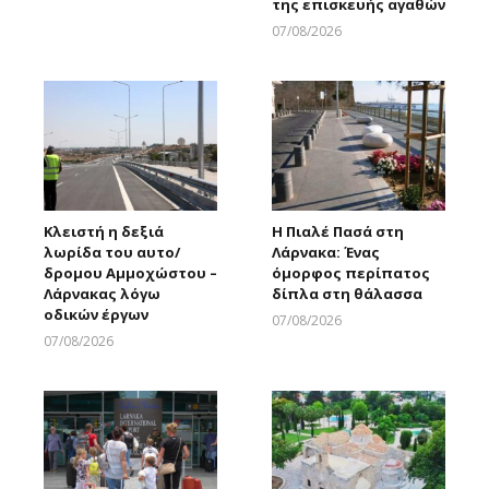
της επισκευής αγαθών
Larnakaonline
07/08/2026
Larnakaonline
Κλειστή η δεξιά
Η Πιαλέ Πασά στη
λωρίδα του αυτο/
Λάρνακα: Ένας
δρομου Αμμοχώστου –
όμορφος περίπατος
Λάρνακας λόγω
δίπλα στη θάλασσα
οδικών έργων
07/08/2026
Larnakaonline
07/08/2026
Larnakaonline