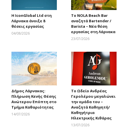
Η IconGlobal Ltd στη
Το NOLA Beach Bar
Λάρνακα άνοιξε 8
αναζητά Bartender /
θέσεις εργασίας
Barista – Νέα θέση
εργασίας στη Λάρνακα
04/08/2026
Larnakaonline
23/07/2026
Larnakaonline
Δήμος Λάρνακας:
Το Ωδείο Ανδρέας
Πλήρωση Κενής Θέσης
Γερολέμου μεγαλώνει
Ανώτερου Επόπτη στο
την ομάδα του –
Τμήμα Καθαριότητας
Αναζητά Καθηγητή/
Καθηγήτρια
14/07/2026
Ηλεκτρικής Κιθάρας
Larnakaonline
13/07/2026