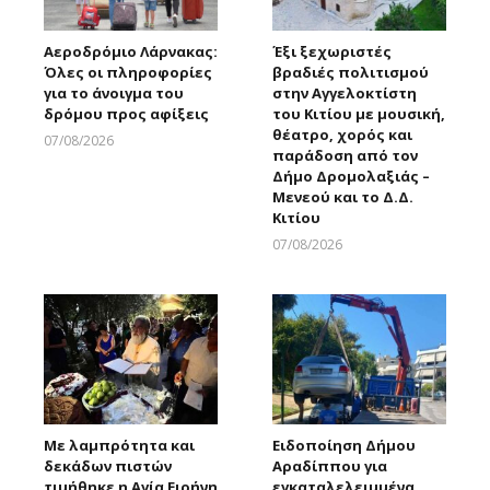
Αεροδρόμιο Λάρνακας:
Έξι ξεχωριστές
Όλες οι πληροφορίες
βραδιές πολιτισμού
για το άνοιγμα του
στην Αγγελοκτίστη
δρόμου προς αφίξεις
του Κιτίου με μουσική,
θέατρο, χορός και
07/08/2026
παράδοση από τον
Larnakaonline
Δήμο Δρομολαξιάς –
Μενεού και το Δ.Δ.
Κιτίου
07/08/2026
Larnakaonline
Με λαμπρότητα και
Ειδοποίηση Δήμου
δεκάδων πιστών
Αραδίππου για
τιμήθηκε η Αγία Ειρήνη
εγκαταλελειμμένα