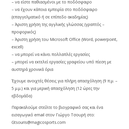
– να είστε παθιασμένοι με το ποδόσφαιρο
– να έχουν κάποια εμπειρία στο ποδόσφαιρο
(επαγγελματικό ή σε επίπεδο ακαδημίας)
– Άριστη χρήση της αγγλικής γλώσσας (γραπτός –
προφορικός)
– Άριστη χρήση του Microsoft Office (Word, powerpoint,
excell)
– να μπορεί να κάνει πολλαπλές εργασίες
– μπορεί να εκτελεί εργασίες γραφείου υπό πίεση με
αυστηρά χρονικά όρια
Έχουμε ανοιχτές θέσεις για πλήρη απασχόληση (9 π.μ. –
5 μ.μ.) και για μερική απασχόληση (12 ώρες την
εβδομάδα)
Παρακαλούμε στείλτε το βιογραφικό σας και ένα
εισαγωγικό email στον Γιώργο Τσουρή στο:
Gtsouris@magicosports.com