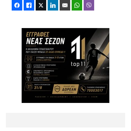
Facebook
Like
Twitter
LinkedIn
Email
WhatsApp
Viber