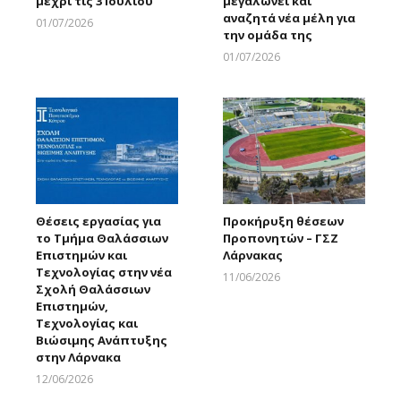
μέχρι τις 3 Ιουλίου
μεγαλώνει και
αναζητά νέα μέλη για
01/07/2026
την ομάδα της
Larnakaonline
01/07/2026
Larnakaonline
Θέσεις εργασίας για
Προκήρυξη θέσεων
το Τμήμα Θαλάσσιων
Προπονητών – ΓΣΖ
Επιστημών και
Λάρνακας
Τεχνολογίας στην νέα
11/06/2026
Σχολή Θαλάσσιων
Larnakaonline
Επιστημών,
Τεχνολογίας και
Βιώσιμης Ανάπτυξης
στην Λάρνακα
12/06/2026
Larnakaonline