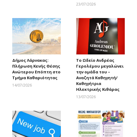
Larnakaonline
23/07/2026
Larnakaonline
Δήμος Λάρνακας:
Το Ωδείο Ανδρέας
Πλήρωση Κενής Θέσης
Γερολέμου μεγαλώνει
Ανώτερου Επόπτη στο
την ομάδα του –
Τμήμα Καθαριότητας
Αναζητά Καθηγητή/
Καθηγήτρια
14/07/2026
Ηλεκτρικής Κιθάρας
Larnakaonline
13/07/2026
Larnakaonline