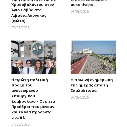
Χρυσοβαλάντου στον
αυτοκίνητα
Άγιο Σάββα στα
07/08/2026
Λιβάδια Λάρνακας
Larnakaonline
(φώτο)
07/08/2026
Larnakaonline
Η πρώτη πολιτική
Η πρωινή ενημέρωση
πράξη του
της ημέρας από τη
ανανεωμένου
Σκαλιώτισσα
Υπουργικού
07/08/2026
Συμβουλίου – Οι επτά
Larnakaonline
Προέδροι που μένουν
και τα νέα πρόσωπα
στα ΔΣ
07/08/2026