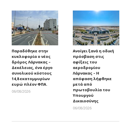
Larnakaonline
Παραδόθηκε στην
Ανοίγει ξανά η οδική
κυκλοφορία ο νέος
πρόσβαση στις
δρόμος Λάρνακας –
αφίξεις του
Δεκέλειας, ένα έργο
αεροδρομίου
συνολικού κόστους
Λάρνακας – Η
14,8 εκατομμυρίων
απόφαση λήφθηκε
ευρώ πλέον ΦΠΑ.
μετά από
πρωτοβουλία του
06/08/2026
Υπουργού
Larnakaonline
Δικαιοσύνης
06/08/2026
Larnakaonline