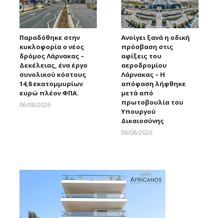
Παραδόθηκε στην
Ανοίγει ξανά η οδική
κυκλοφορία ο νέος
πρόσβαση στις
δρόμος Λάρνακας –
αφίξεις του
Δεκέλειας, ένα έργο
αεροδρομίου
συνολικού κόστους
Λάρνακας – Η
14,8 εκατομμυρίων
απόφαση λήφθηκε
ευρώ πλέον ΦΠΑ.
μετά από
πρωτοβουλία του
06/08/2026
Υπουργού
Larnakaonline
Δικαιοσύνης
06/08/2026
Larnakaonline