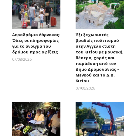
Αεροδρόμιο Λάρνακας:
Έξι ξεχωριστές
Όλες οι πληροφορίες
βραδιές πολιτισμού
για το άνοιγμα του
στην Αγγελοκτίστη
δρόμου προς αφίξεις
του Κιτίου με μουσική,
θέατρο, χορός και
07/08/2026
παράδοση από τον
Larnakaonline
Δήμο Δρομολαξιάς –
Μενεού και το Δ.Δ.
Κιτίου
07/08/2026
Larnakaonline