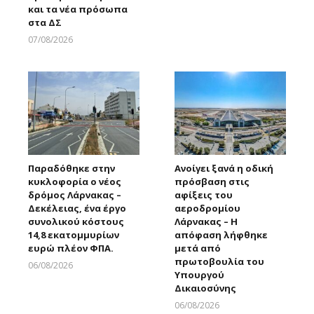
και τα νέα πρόσωπα
στα ΔΣ
07/08/2026
Larnakaonline
Παραδόθηκε στην
Ανοίγει ξανά η οδική
κυκλοφορία ο νέος
πρόσβαση στις
δρόμος Λάρνακας –
αφίξεις του
Δεκέλειας, ένα έργο
αεροδρομίου
συνολικού κόστους
Λάρνακας – Η
14,8 εκατομμυρίων
απόφαση λήφθηκε
ευρώ πλέον ΦΠΑ.
μετά από
πρωτοβουλία του
06/08/2026
Υπουργού
Larnakaonline
Δικαιοσύνης
06/08/2026