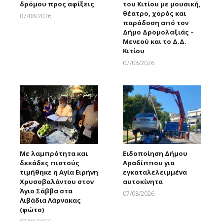
δρόμου προς αφίξεις
του Κιτίου με μουσική,
θέατρο, χορός και
07/08/2026
παράδοση από τον
Larnakaonline
Δήμο Δρομολαξιάς –
Μενεού και το Δ.Δ.
Κιτίου
07/08/2026
Larnakaonline
Με λαμπρότητα και
Ειδοποίηση Δήμου
δεκάδες πιστούς
Αραδίππου για
τιμήθηκε η Αγία Ειρήνη
εγκαταλελειμμένα
Χρυσοβαλάντου στον
αυτοκίνητα
Άγιο Σάββα στα
07/08/2026
Λιβάδια Λάρνακας
Larnakaonline
(φώτο)