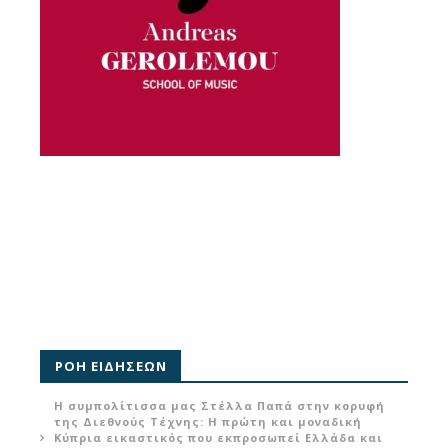
ΡΟΗ ΕΙΔΗΣΕΩΝ
Η συμπολίτισσα μας Στέλλα Παπά στην κορυφή
της Διεθνούς Τέχνης: Η πρώτη και μοναδική
Κύπρια εικαστικός που εκπροσωπεί Ελλάδα και