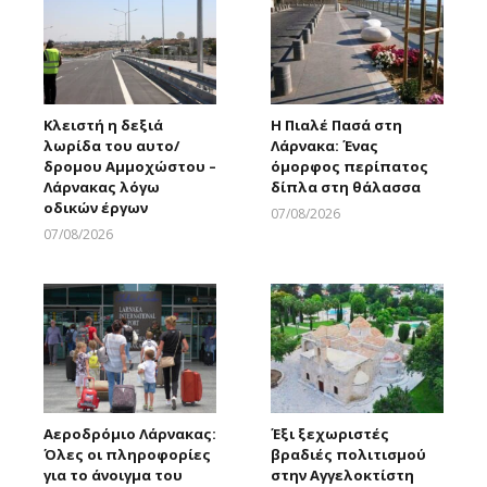
Κλειστή η δεξιά
Η Πιαλέ Πασά στη
λωρίδα του αυτο/
Λάρνακα: Ένας
δρομου Αμμοχώστου –
όμορφος περίπατος
Λάρνακας λόγω
δίπλα στη θάλασσα
οδικών έργων
07/08/2026
Larnakaonline
07/08/2026
Larnakaonline
Αεροδρόμιο Λάρνακας:
Έξι ξεχωριστές
Όλες οι πληροφορίες
βραδιές πολιτισμού
για το άνοιγμα του
στην Αγγελοκτίστη