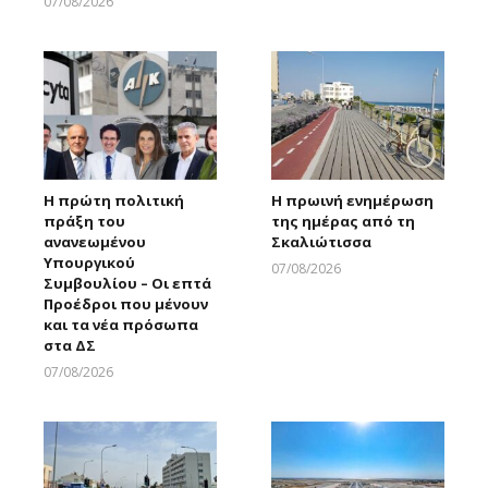
07/08/2026
Larnakaonline
Η πρώτη πολιτική
Η πρωινή ενημέρωση
πράξη του
της ημέρας από τη
ανανεωμένου
Σκαλιώτισσα
Υπουργικού
07/08/2026
Συμβουλίου – Οι επτά
Larnakaonline
Προέδροι που μένουν
και τα νέα πρόσωπα
στα ΔΣ
07/08/2026
Larnakaonline