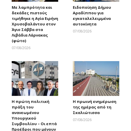
Με λαμπρότητα και
Ειδοποίηση Δήμου
δεκάδες πιστούς
Αραδίππου για
τιμήθηκε η Αγία Ειρήνη
εγκαταλελειμμένα
Χρυσοβαλάντου στον
αυτοκίνητα
Άγιο Σάββα στα
07/08/2026
Λιβάδια Λάρνακας
Larnakaonline
(φώτο)
07/08/2026
Larnakaonline
Η πρώτη πολιτική
Η πρωινή ενημέρωση
πράξη του
της ημέρας από τη
ανανεωμένου
Σκαλιώτισσα
Υπουργικού
07/08/2026
Συμβουλίου – Οι επτά
Larnakaonline
Προέδροι που μένουν