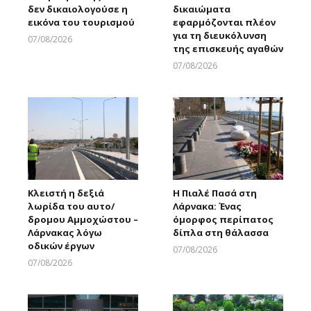
δεν δικαιολογούσε η
δικαιώματα
εικόνα του τουρισμού
εφαρμόζονται πλέον
για τη διευκόλυνση
07/08/2026
της επισκευής αγαθών
Larnakaonline
07/08/2026
Larnakaonline
Κλειστή η δεξιά
Η Πιαλέ Πασά στη
λωρίδα του αυτο/
Λάρνακα: Ένας
δρομου Αμμοχώστου –
όμορφος περίπατος
Λάρνακας λόγω
δίπλα στη θάλασσα
οδικών έργων
07/08/2026
Larnakaonline
07/08/2026
Larnakaonline