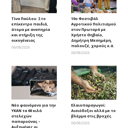
Τίνα Παύλου: Στο
10ο Φεστιβάλ
επίκεντρο παιδιά,
Αγροτικού Πολιτισμού
άτομα με αναπηρία
στον Πρωταρά με
και στήριξη της
Χρήστο Θηβαίο,
οικογένειας
Δημήτρη Μεσημέρη,
παλουζέ, χορούς κ.ά.
06/08/2026
Larnakaonline
06/08/2026
Larnakaonline
Νέο φαινόμενο για την
Ελαιοπαραγωγοί:
ΥΚΑΝ τα 60 κιλά
Αισιόδοξοι αλλά με το
στελεχών
βλέμμα στις βροχές
παπαρούνας –
06/08/2026
Αυξημένες οι
Larnakaonline