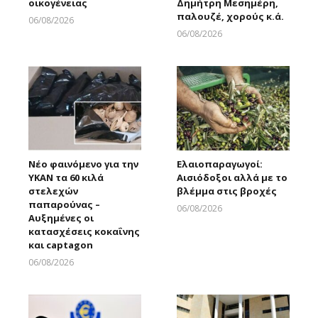
οικογένειας
Δημήτρη Μεσημέρη,
παλουζέ, χορούς κ.ά.
06/08/2026
Larnakaonline
06/08/2026
Larnakaonline
Νέο φαινόμενο για την
Ελαιοπαραγωγοί:
ΥΚΑΝ τα 60 κιλά
Αισιόδοξοι αλλά με το
στελεχών
βλέμμα στις βροχές
παπαρούνας –
06/08/2026
Αυξημένες οι
Larnakaonline
κατασχέσεις κοκαΐνης
και captagon
06/08/2026
Larnakaonline