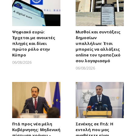
Ψηφιακό ευρώ:
Μισθοί και συντάξεις
Έρχεται με ανοικτές
δημοσίων
πληγές και δίνει
υπαλλήλων: Έτσι
πρώτο ρόλο στην
μπορείς να αλλάξεις
Κύπρο
online τον τραπεζικό
σου λογαριασμό
06/08/2026
Larnakaonline
06/08/2026
Larnakaonline
ΠτΔ προς νέα μέλη
Σενέκης σε ΠτΔ: Η
Κυβέρνησης: Μηδενική
εντολή που μας
πίστωση χρόνου –
αναθέτετε είναι