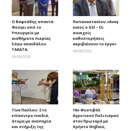
Ο Βαφεάδης απαντά:
Παπαναστασίου:«Αναγ
Φεύγει από το
καίος ο GSI – Οι
Υπουργείο με
συνεχείς
αισθήματα πικρίας
καθυστερήσεις
λόγω σκανδάλου
ακριβαίνουν το έργο»
ΤΑΚΑΤΑ;
06/08/2026
Larnakaonline
06/08/2026
Larnakaonline
Τίνα Παύλου: Στο
10ο Φεστιβάλ
επίκεντρο παιδιά,
Αγροτικού Πολιτισμού
άτομα με αναπηρία
στον Πρωταρά με
και στήριξη της
Χρήστο Θηβαίο,