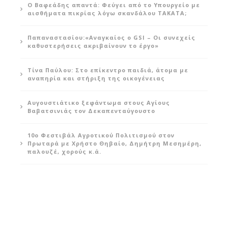
Ο Βαφεάδης απαντά: Φεύγει από το Υπουργείο με
αισθήματα πικρίας λόγω σκανδάλου ΤΑΚΑΤΑ;
Παπαναστασίου:«Αναγκαίος ο GSI – Οι συνεχείς
καθυστερήσεις ακριβαίνουν το έργο»
Τίνα Παύλου: Στο επίκεντρο παιδιά, άτομα με
αναπηρία και στήριξη της οικογένειας
Αυγουστιάτικο ξεφάντωμα στους Αγίους
Βαβατσινιάς τον Δεκαπενταύγουστο
10ο Φεστιβάλ Αγροτικού Πολιτισμού στον
Πρωταρά με Χρήστο Θηβαίο, Δημήτρη Μεσημέρη,
παλουζέ, χορούς κ.ά.
Νέο φαινόμενο για την ΥΚΑΝ τα 60 κιλά στελεχών
παπαρούνας – Αυξημένες οι κατασχέσεις κοκαΐνης
και captagon
Ελαιοπαραγωγοί: Αισιόδοξοι αλλά με το βλέμμα
στις βροχές