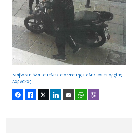
Διαβάστε όλα τα τελευταία νέα της πόλης και επαρχίας
Λάρνακας
Facebook
Like
Twitter
LinkedIn
Email
WhatsApp
Viber