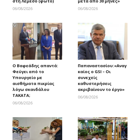
στη Λεμεσό (φώτο)
μετά από 30 μήνες»
06/08/2026
06/08/2026
Larnakaonline
Larnakaonline
Ο Βαφεάδης απαντά:
Παπαναστασίου:«Αναγ
Φεύγει από το
καίος ο GSI – Οι
Υπουργείο με
συνεχείς
αισθήματα πικρίας
καθυστερήσεις
λόγω σκανδάλου
ακριβαίνουν το έργο»
ΤΑΚΑΤΑ;
06/08/2026
Larnakaonline
06/08/2026
Larnakaonline