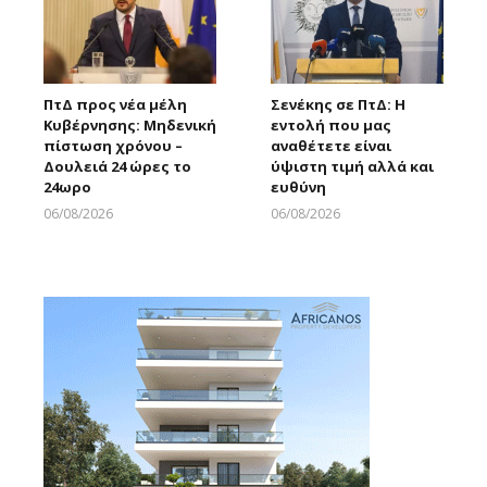
ΠτΔ προς νέα μέλη
Σενέκης σε ΠτΔ: Η
Κυβέρνησης: Μηδενική
εντολή που μας
πίστωση χρόνου –
αναθέτετε είναι
Δουλειά 24 ώρες το
ύψιστη τιμή αλλά και
24ωρο
ευθύνη
06/08/2026
06/08/2026
Larnakaonline
Larnakaonline