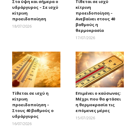
Στα ύψη και σήμερα ο
Τίθεται σε ισχύ
υδράργυρος – Σε ισχύ
κίτρινη
κίτρινη
προειδοποίηση –
προειδοποίηση
Ανεβαίνει στους 40
βαθμούς η
18/07/2026
θερμοκρασία
Larnakaonline
17/07/2026
Larnakaonline
Τίθεται σε ισχύ η
Επιμένει ο καύσωνας:
κίτρινη
Μέχρι που θα φτάσει
προειδοποίηση –
η θερμοκρασία τις
Στους 40 βαθμούς ο
επόμενες μέρες
υδράργυρος
15/07/2026
Larnakaonline
16/07/2026
Larnakaonline