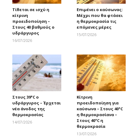
Τίθεται σε ισχύ η
Επιμένει ο καύσωνας:
κίτρινη
Μέχρι που θα φτάσει
προειδοποίηση –
η θερμοκρασία τις
Στους 40 βαθμούς ο
επόμενες μέρες
υδράργυρος
15/07/2026
Larnakaonline
16/07/2026
Larnakaonline
Στους 39°C ο
Κίτρινη
υδράργυρος – Έρχεται
προειδοποίηση για
νέα άνοδος της
καύσωνα – Στους 40°C
θερμοκρασίας
η θερμοκρασίανα –
Στους 40°C η
14/07/2026
θερμοκρασία
Larnakaonline
13/07/2026