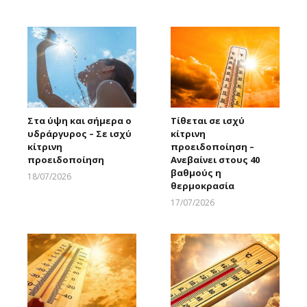
Larnakaonline
Στα ύψη και σήμερα ο
Τίθεται σε ισχύ
υδράργυρος – Σε ισχύ
κίτρινη
κίτρινη
προειδοποίηση –
προειδοποίηση
Ανεβαίνει στους 40
βαθμούς η
18/07/2026
θερμοκρασία
Larnakaonline
17/07/2026
Larnakaonline