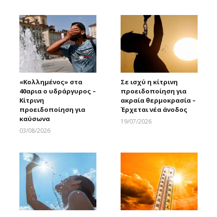
Larnakaonline
«Κολλημένος» στα
Σε ισχύ η κίτρινη
40αρια ο υδράργυρος –
προειδοποίηση για
Κίτρινη
ακραία θερμοκρασία –
προειδοποίηση για
Έρχεται νέα άνοδος
καύσωνα
19/07/2026
Larnakaonline
03/08/2026
Larnakaonline