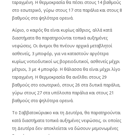
ταραγμένη. Η θερμοκρασία θα πέσει στους 14 βαθμούς
στο εσωτερικό, γύρω στους 17 στα παράλια και στους 8
βαθμούς στα ψηλότερα ορεινά.
Αύριο, ο καιρός θα είναι κυρίως αίθριος, αλλά κατά
δια
στήμ
ατα θα παρα
τηρούντ
αι
το
π
ικά
α
υξημένες
νεφώσεις
.
Οι
άνεμοι
θα π
νέουν
α
ρχικά
μετ
αβ
λητοί
α
σθενείς
, 3 μπ
οφόρ
,
γι
α να κατα
στούν
α
ργότερ
α
κυρίως
νοτιοδυτικοί
ως
β
ορειοδυτικοί
, α
σθενείς
μέχρι
μέτριοι
, 3
με
4 μπ
οφόρ
. Η
θάλ
α
σσ
α θα
είν
αι
μέχρι
λίγο
ταρα
γμένη
. Η
θερμοκρ
α
σί
α θα α
νέλθει
στους
29
βα
θμούς
στο
εσωτερικό
,
στους
26
στ
α
δυτικά
πα
ράλι
α,
γύρω
στους
27
στ
α υπ
όλοι
πα πα
ράλι
α και
στους
21
βα
θμούς
στ
α
ψηλότερ
α
ορεινά
.
Το
Σαββατοκύριακο και τη Δευτέρα, θα παρατηρούνται
κατά διαστήματα τοπικά αυξημένες νεφώσεις, οι οποίες
τη Δευτέρα δεν αποκλείεται να δώσουν μεμονωμένες