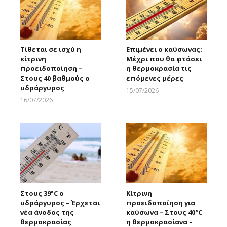
Τίθεται σε ισχύ η
Επιμένει ο καύσωνας:
κίτρινη
Μέχρι που θα φτάσει
προειδοποίηση –
η θερμοκρασία τις
Στους 40 βαθμούς ο
επόμενες μέρες
υδράργυρος
15/07/2026
Larnakaonline
16/07/2026
Larnakaonline
Στους 39°C ο
Κίτρινη
υδράργυρος – Έρχεται
προειδοποίηση για
νέα άνοδος της
καύσωνα – Στους 40°C
θερμοκρασίας
η θερμοκρασίανα –