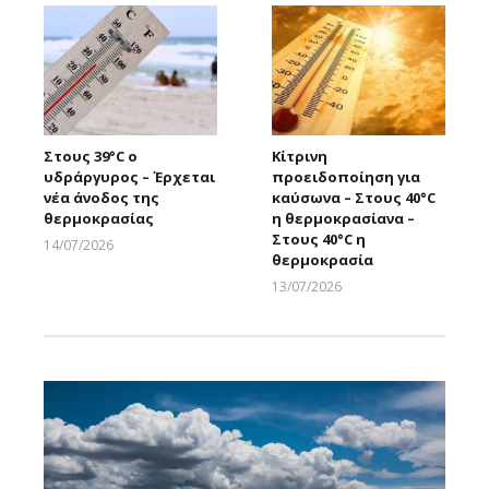
Στους 39°C ο
Κίτρινη
υδράργυρος – Έρχεται
προειδοποίηση για
νέα άνοδος της
καύσωνα – Στους 40°C
θερμοκρασίας
η θερμοκρασίανα –
Στους 40°C η
14/07/2026
θερμοκρασία
Larnakaonline
13/07/2026
Larnakaonline