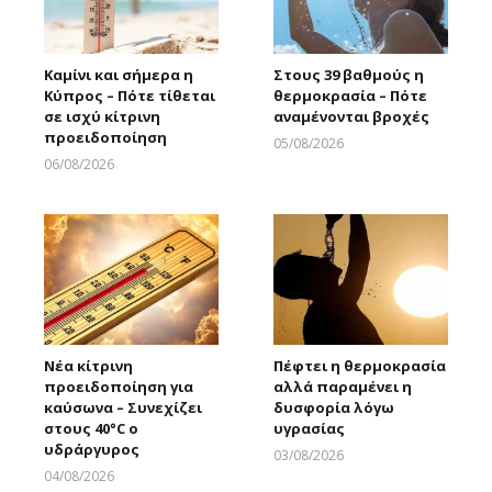
Καμίνι και σήμερα η
Στους 39 βαθμούς η
Κύπρος – Πότε τίθεται
θερμοκρασία – Πότε
σε ισχύ κίτρινη
αναμένονται βροχές
προειδοποίηση
05/08/2026
Larnakaonline
06/08/2026
Larnakaonline
Νέα κίτρινη
Πέφτει η θερμοκρασία
προειδοποίηση για
αλλά παραμένει η
καύσωνα – Συνεχίζει
δυσφορία λόγω
στους 40°C ο
υγρασίας
υδράργυρος
03/08/2026
Larnakaonline
04/08/2026