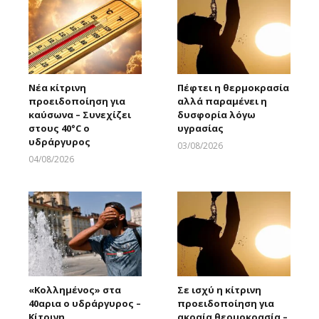
Νέα κίτρινη
Πέφτει η θερμοκρασία
προειδοποίηση για
αλλά παραμένει η
καύσωνα – Συνεχίζει
δυσφορία λόγω
στους 40°C ο
υγρασίας
υδράργυρος
03/08/2026
Larnakaonline
04/08/2026
Larnakaonline
«Κολλημένος» στα
Σε ισχύ η κίτρινη
40αρια ο υδράργυρος –
προειδοποίηση για
Κίτρινη
ακραία θερμοκρασία –