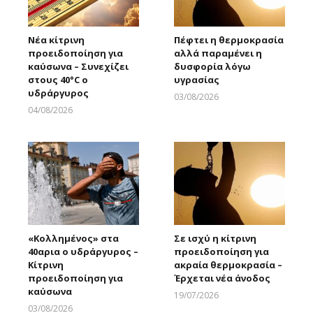
Νέα κίτρινη
Πέφτει η θερμοκρασία
προειδοποίηση για
αλλά παραμένει η
καύσωνα – Συνεχίζει
δυσφορία λόγω
στους 40°C ο
υγρασίας
υδράργυρος
03/08/2026
Larnakaonline
04/08/2026
Larnakaonline
«Κολλημένος» στα
Σε ισχύ η κίτρινη
40αρια ο υδράργυρος –
προειδοποίηση για
Κίτρινη
ακραία θερμοκρασία –
προειδοποίηση για
Έρχεται νέα άνοδος
καύσωνα
19/07/2026
Larnakaonline
03/08/2026