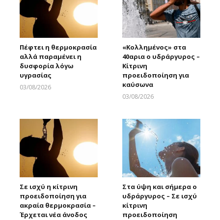
Πέφτει η θερμοκρασία
«Κολλημένος» στα
αλλά παραμένει η
40αρια ο υδράργυρος –
δυσφορία λόγω
Κίτρινη
υγρασίας
προειδοποίηση για
καύσωνα
03/08/2026
Larnakaonline
03/08/2026
Larnakaonline
Σε ισχύ η κίτρινη
Στα ύψη και σήμερα ο
προειδοποίηση για
υδράργυρος – Σε ισχύ
ακραία θερμοκρασία –
κίτρινη
Έρχεται νέα άνοδος
προειδοποίηση