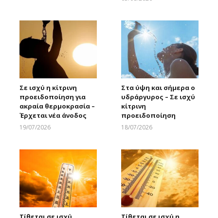
Larnakaonline
Σε ισχύ η κίτρινη
Στα ύψη και σήμερα ο
προειδοποίηση για
υδράργυρος – Σε ισχύ
ακραία θερμοκρασία –
κίτρινη
Έρχεται νέα άνοδος
προειδοποίηση
19/07/2026
18/07/2026
Larnakaonline
Larnakaonline
Τίθεται σε ισχύ
Τίθεται σε ισχύ η