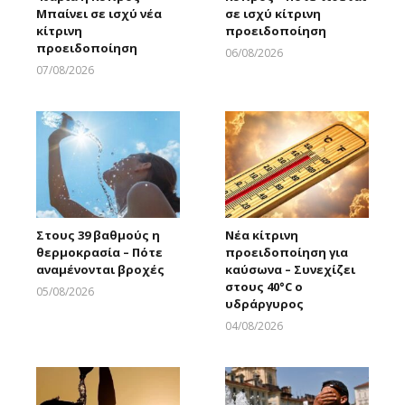
Μπαίνει σε ισχύ νέα
σε ισχύ κίτρινη
κίτρινη
προειδοποίηση
προειδοποίηση
06/08/2026
Larnakaonline
07/08/2026
Larnakaonline
Στους 39 βαθμούς η
Νέα κίτρινη
θερμοκρασία – Πότε
προειδοποίηση για
αναμένονται βροχές
καύσωνα – Συνεχίζει
στους 40°C ο
05/08/2026
υδράργυρος
Larnakaonline
04/08/2026
Larnakaonline