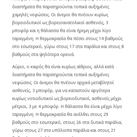
διαστήματα θα παρατηρούνται τοπικά αυξημένες
χαμηλές νεφώσεις. Οι άνεμοι θα πνέουν κυρίως
βορειοδυτικοί ως βορειοανατολικοί ασθενείς, 3
μποφόρ και η θάλασσα θα είναι ήρεμη μέχρι λίγο
ταραγμένη. Η θερμοκρασία θα πέσει στους 14 βαθμούς
στο εσωτερικό, γύρω στους 17 στα παράλια και στους 8
βαθμούς στα ψηλότερα ορεινά.
Αύριο, ο καιρός θα είναι κυρίως αίθριος, αλλά κατά
δια
στήμ
ατα θα παρα
τηρούντ
αι
το
π
ικά
α
υξημένες
νεφώσεις
.
Οι
άνεμοι
θα π
νέουν
α
ρχικά
μετ
αβ
λητοί
α
σθενείς
, 3 μπ
οφόρ
,
γι
α να κατα
στούν
α
ργότερ
α
κυρίως
νοτιοδυτικοί
ως
β
ορειοδυτικοί
, α
σθενείς
μέχρι
μέτριοι
, 3
με
4 μπ
οφόρ
. Η
θάλ
α
σσ
α θα
είν
αι
μέχρι
λίγο
ταρα
γμένη
. Η
θερμοκρ
α
σί
α θα α
νέλθει
στους
29
βα
θμούς
στο
εσωτερικό
,
στους
26
στ
α
δυτικά
πα
ράλι
α,
γύρω
στους
27
στ
α υπ
όλοι
πα πα
ράλι
α και
στους
21