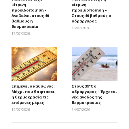
κίτρινη
κίτρινη
προειδοποίηση –
προειδοποίηση –
Ανεβαίνει στους 40
Στους 40 βαθμούς ο
βαθμούς η
υδράργυρος
θερμοκρασία
16/07/2026
Larnakaonline
17/07/2026
Larnakaonline
Επιμένει ο καύσωνας:
Στους 39°C ο
Μέχρι που θα φτάσει
υδράργυρος – Έρχεται
η θερμοκρασία τις
νέα άνοδος της
επόμενες μέρες
θερμοκρασίας
15/07/2026
14/07/2026
Larnakaonline
Larnakaonline