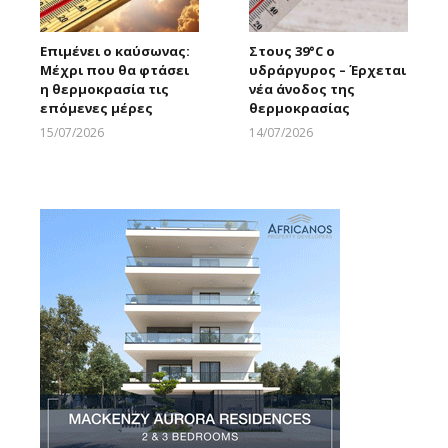
Επιμένει ο καύσωνας:
Στους 39°C ο
Μέχρι που θα φτάσει
υδράργυρος – Έρχεται
η θερμοκρασία τις
νέα άνοδος της
επόμενες μέρες
θερμοκρασίας
15/07/2026
14/07/2026
Larnakaonline
Larnakaonline