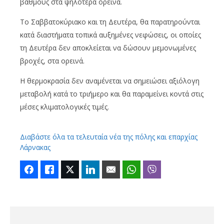
βα
θμούς
στ
α
ψηλότερ
α
ορεινά
.
Το
Σαββατοκύριακο και τη Δευτέρα, θα παρατηρούνται
κατά διαστήματα τοπικά αυξημένες νεφώσεις, οι οποίες
τη Δευτέρα δεν αποκλείεται να δώσουν μεμονωμένες
βροχές, στα ορεινά.
Η θερμοκρασία δεν αναμένεται να σημειώσει αξιόλογη
μεταβολή κατά το τριήμερο και θα παραμείνει κοντά στις
μέσες κλιματολογικές τιμές.
Διαβάστε όλα τα τελευταία νέα της πόλης και επαρχίας
Λάρνακας
Facebook
Like
Twitter
LinkedIn
Email
WhatsApp
Viber