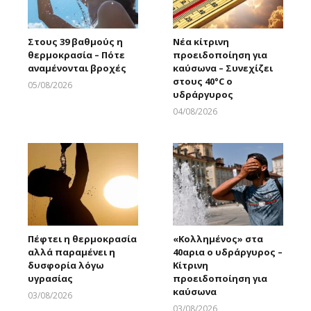
Στους 39 βαθμούς η
Νέα κίτρινη
θερμοκρασία – Πότε
προειδοποίηση για
αναμένονται βροχές
καύσωνα – Συνεχίζει
στους 40°C ο
05/08/2026
υδράργυρος
Larnakaonline
04/08/2026
Larnakaonline
Πέφτει η θερμοκρασία
«Κολλημένος» στα
αλλά παραμένει η
40αρια ο υδράργυρος –
δυσφορία λόγω
Κίτρινη
υγρασίας
προειδοποίηση για
καύσωνα
03/08/2026
Larnakaonline
03/08/2026