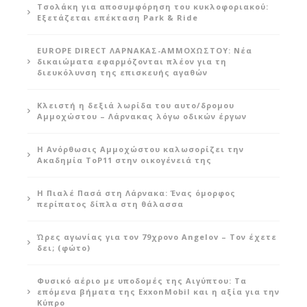
Τσολάκη για αποσυμφόρηση του κυκλοφοριακού:
Εξετάζεται επέκταση Park & Ride
EUROPE DIRECT ΛΑΡΝΑΚΑΣ-ΑΜΜΟΧΩΣΤΟΥ: Νέα
δικαιώματα εφαρμόζονται πλέον για τη
διευκόλυνση της επισκευής αγαθών
Κλειστή η δεξιά λωρίδα του αυτο/δρομου
Αμμοχώστου – Λάρνακας λόγω οδικών έργων
Η Ανόρθωσις Αμμοχώστου καλωσορίζει την
Ακαδημία ToP11 στην οικογένειά της
Η Πιαλέ Πασά στη Λάρνακα: Ένας όμορφος
περίπατος δίπλα στη θάλασσα
Ώρες αγωνίας για τον 79χρονο Angelov – Τον έχετε
δει; (φώτο)
Φυσικό αέριο με υποδομές της Αιγύπτου: Τα
επόμενα βήματα της ExxonMobil και η αξία για την
Κύπρο