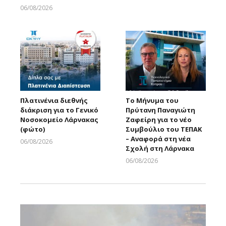
06/08/2026
Larnakaonline
Πλατινένια διεθνής
Το Μήνυμα του
διάκριση για το Γενικό
Πρύτανη Παναγιώτη
Νοσοκομείο Λάρνακας
Ζαφείρη για το νέο
(φώτο)
Συμβούλιο του ΤΕΠΑΚ
– Αναφορά στη νέα
06/08/2026
Σχολή στη Λάρνακα
Larnakaonline
06/08/2026
Larnakaonline