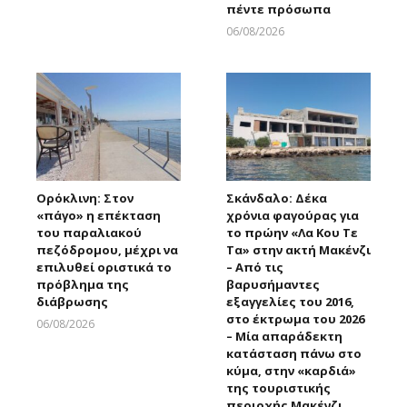
πέντε πρόσωπα
06/08/2026
Larnakaonline
Ορόκλινη: Στον
Σκάνδαλο: Δέκα
«πάγο» η επέκταση
χρόνια φαγούρας για
του παραλιακού
το πρώην «Λα Κου Τε
πεζόδρομου, μέχρι να
Τα» στην ακτή Μακένζι
επιλυθεί οριστικά το
– Από τις
πρόβλημα της
βαρυσήμαντες
διάβρωσης
εξαγγελίες του 2016,
στο έκτρωμα του 2026
06/08/2026
– Μία απαράδεκτη
Larnakaonline
κατάσταση πάνω στο
κύμα, στην «καρδιά»
της τουριστικής
περιοχής Μακένζι