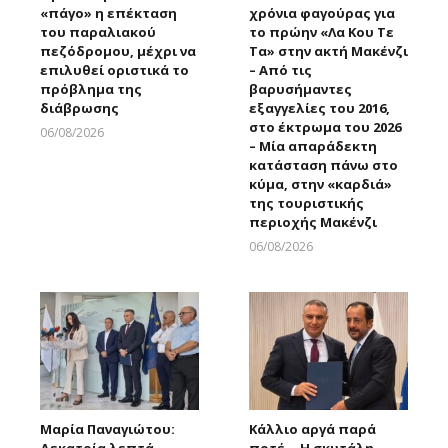
«πάγο» η επέκταση
χρόνια φαγούρας για
του παραλιακού
το πρώην «Λα Κου Τε
πεζόδρομου, μέχρι να
Τα» στην ακτή Μακένζι
επιλυθεί οριστικά το
– Από τις
πρόβλημα της
βαρυσήμαντες
διάβρωσης
εξαγγελίες του 2016,
στο έκτρωμα του 2026
06/08/2026
– Μία απαράδεκτη
Larnakaonline
κατάσταση πάνω στο
κύμα, στην «καρδιά»
της τουριστικής
περιοχής Μακένζι
06/08/2026
Larnakaonline
Μαρία Παναγιώτου:
Κάλλιο αργά παρά