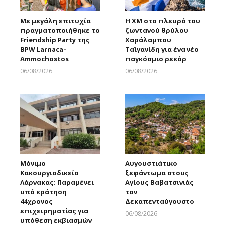
Με μεγάλη επιτυχία
Η XM στο πλευρό του
πραγματοποιήθηκε το
ζωντανού θρύλου
Friendship Party της
Χαράλαμπου
BPW Larnaca–
Ταϊγανίδη για ένα νέο
Ammochostos
παγκόσμιο ρεκόρ
06/08/2026
06/08/2026
Larnakaonline
Larnakaonline
Μόνιμο
Αυγουστιάτικο
Κακουργιοδικείο
ξεφάντωμα στους
Λάρνακας: Παραμένει
Αγίους Βαβατσινιάς
υπό κράτηση
τον
44χρονος
Δεκαπενταύγουστο
επιχειρηματίας για
06/08/2026
υπόθεση εκβιασμών
Larnakaonline