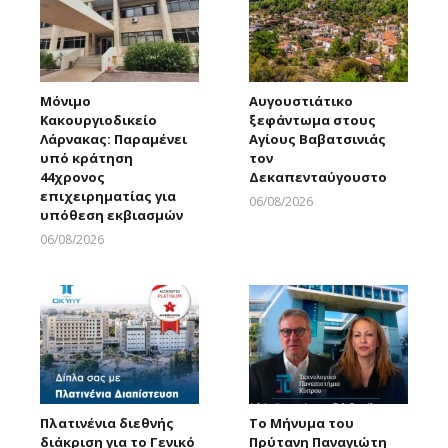
Μόνιμο
Αυγουστιάτικο
Κακουργιοδικείο
ξεφάντωμα στους
Λάρνακας: Παραμένει
Αγίους Βαβατσινιάς
υπό κράτηση
τον
44χρονος
Δεκαπενταύγουστο
επιχειρηματίας για
06/08/2026
υπόθεση εκβιασμών
Larnakaonline
06/08/2026
Larnakaonline
Πλατινένια διεθνής
Το Μήνυμα του
διάκριση για το Γενικό
Πρύτανη Παναγιώτη