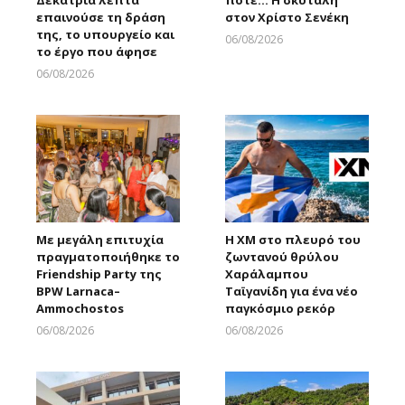
Δεκατρία λεπτά
ποτέ… Η σκυτάλη
επαινούσε τη δράση
στον Χρίστο Σενέκη
της, το υπουργείο και
06/08/2026
το έργο που άφησε
Larnakaonline
06/08/2026
Larnakaonline
Με μεγάλη επιτυχία
Η XM στο πλευρό του
πραγματοποιήθηκε το
ζωντανού θρύλου
Friendship Party της
Χαράλαμπου
BPW Larnaca–
Ταϊγανίδη για ένα νέο
Ammochostos
παγκόσμιο ρεκόρ
06/08/2026
06/08/2026
Larnakaonline
Larnakaonline