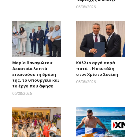
06/08/2026
Larnakaonline
Μαρία Παναγιώτου:
Κάλλιο αργά παρά
Δεκατρία λεπτά
ποτέ… Η σκυτάλη
επαινούσε τη δράση
στον Χρίστο Σενέκη
της, το υπουργείο και
06/08/2026
το έργο που άφησε
Larnakaonline
06/08/2026
Larnakaonline