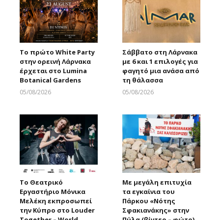
Το πρώτο White Party
Σάββατο στη Λάρνακα
στην ορεινή Λάρνακα
με 6 και 1 επιλογές για
έρχεται στο Lumina
φαγητό μια ανάσα από
Botanical Gardens
τη θάλασσα
05/08/2026
05/08/2026
Larnakaonline
Larnakaonline
Το Θεατρικό
Με μεγάλη επιτυχία
Εργαστήριο Μόνικα
τα εγκαίνια του
Μελέκη εκπροσωπεί
Πάρκου «Νότης
την Κύπρο στο Louder
Σφακιανάκης» στην
Together – World
Πύλα (βίντεο – φώτο)