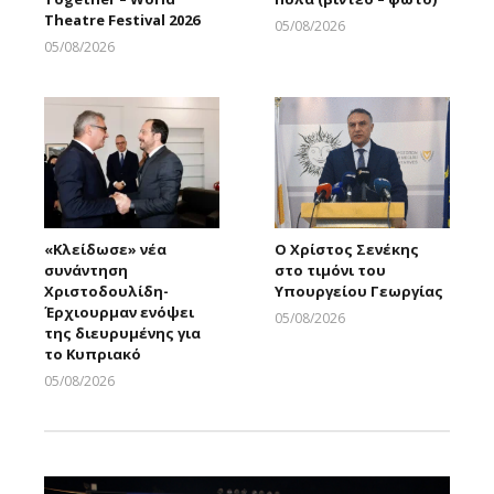
Theatre Festival 2026
05/08/2026
Larnakaonline
05/08/2026
Larnakaonline
«Κλείδωσε» νέα
Ο Χρίστος Σενέκης
συνάντηση
στο τιμόνι του
Χριστοδουλίδη-
Υπουργείου Γεωργίας
Έρχιουρμαν ενόψει
05/08/2026
της διευρυμένης για
Larnakaonline
το Κυπριακό
05/08/2026
Larnakaonline