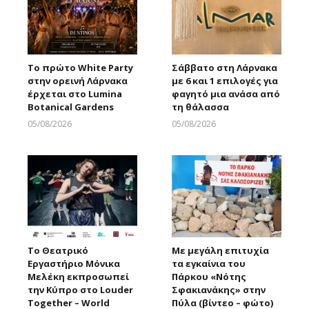
Το πρώτο White Party
Σάββατο στη Λάρνακα
στην ορεινή Λάρνακα
με 6 και 1 επιλογές για
έρχεται στο Lumina
φαγητό μια ανάσα από
Botanical Gardens
τη θάλασσα
05/08/2026
05/08/2026
Larnakaonline
Larnakaonline
Το Θεατρικό
Με μεγάλη επιτυχία
Εργαστήριο Μόνικα
τα εγκαίνια του
Μελέκη εκπροσωπεί
Πάρκου «Νότης
την Κύπρο στο Louder
Σφακιανάκης» στην
Together – World
Πύλα (βίντεο – φώτο)