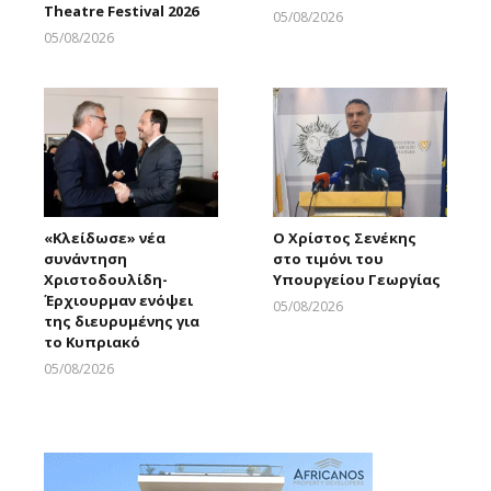
Theatre Festival 2026
05/08/2026
Larnakaonline
05/08/2026
Larnakaonline
«Κλείδωσε» νέα
Ο Χρίστος Σενέκης
συνάντηση
στο τιμόνι του
Χριστοδουλίδη-
Υπουργείου Γεωργίας
Έρχιουρμαν ενόψει
05/08/2026
της διευρυμένης για
Larnakaonline
το Κυπριακό
05/08/2026
Larnakaonline