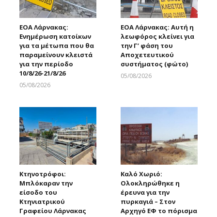
ΕΟΑ Λάρνακας:
ΕΟΑ Λάρνακας: Αυτή η
Ενημέρωση κατοίκων
λεωφόρος κλείνει για
για τα μέτωπα που θα
την Γ’ φάση του
παραμείνουν κλειστά
Αποχετευτικού
για την περίοδο
συστήματος (φώτο)
10/8/26-21/8/26
05/08/2026
Larnakaonline
05/08/2026
Larnakaonline
Κτηνοτρόφοι:
Καλό Χωριό:
Μπλόκαραν την
Ολοκληρώθηκε η
είσοδο του
έρευνα για την
Κτηνιατρικού
πυρκαγιά – Στον
Γραφείου Λάρνακας
Αρχηγό ΕΦ το πόρισμα