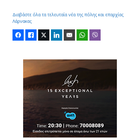
Διαβάστε όλα τα τελευταία νέα της πόλης και επαρχίας
Λάρνακας
Facebook
Like
Twitter
LinkedIn
Email
WhatsApp
Viber