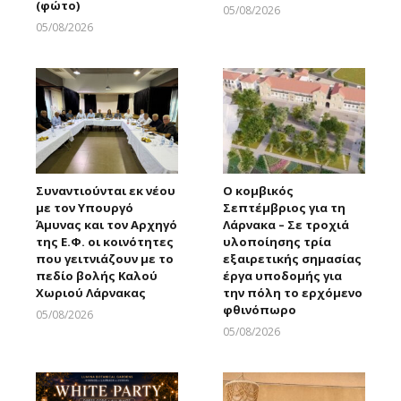
(φώτο)
05/08/2026
Larnakaonline
05/08/2026
Larnakaonline
Συναντιούνται εκ νέου
Ο κομβικός
με τον Υπουργό
Σεπτέμβριος για τη
Άμυνας και τον Αρχηγό
Λάρνακα – Σε τροχιά
της Ε.Φ. οι κοινότητες
υλοποίησης τρία
που γειτνιάζουν με το
εξαιρετικής σημασίας
πεδίο βολής Καλού
έργα υποδομής για
Χωριού Λάρνακας
την πόλη το ερχόμενο
φθινόπωρο
05/08/2026
Larnakaonline
05/08/2026
Larnakaonline