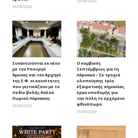
05/08/2026
Larnakaonline
05/08/2026
Larnakaonline
Συναντιούνται εκ νέου
Ο κομβικός
με τον Υπουργό
Σεπτέμβριος για τη
Άμυνας και τον Αρχηγό
Λάρνακα – Σε τροχιά
της Ε.Φ. οι κοινότητες
υλοποίησης τρία
που γειτνιάζουν με το
εξαιρετικής σημασίας
πεδίο βολής Καλού
έργα υποδομής για
Χωριού Λάρνακας
την πόλη το ερχόμενο
φθινόπωρο
05/08/2026
Larnakaonline
05/08/2026
Larnakaonline