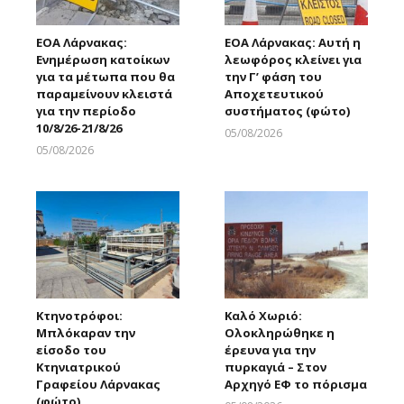
ΕΟΑ Λάρνακας:
ΕΟΑ Λάρνακας: Αυτή η
Ενημέρωση κατοίκων
λεωφόρος κλείνει για
για τα μέτωπα που θα
την Γ’ φάση του
παραμείνουν κλειστά
Αποχετευτικού
για την περίοδο
συστήματος (φώτο)
10/8/26-21/8/26
05/08/2026
Larnakaonline
05/08/2026
Larnakaonline
Κτηνοτρόφοι:
Καλό Χωριό:
Μπλόκαραν την
Ολοκληρώθηκε η
είσοδο του
έρευνα για την
Κτηνιατρικού
πυρκαγιά – Στον
Γραφείου Λάρνακας
Αρχηγό ΕΦ το πόρισμα
(φώτο)