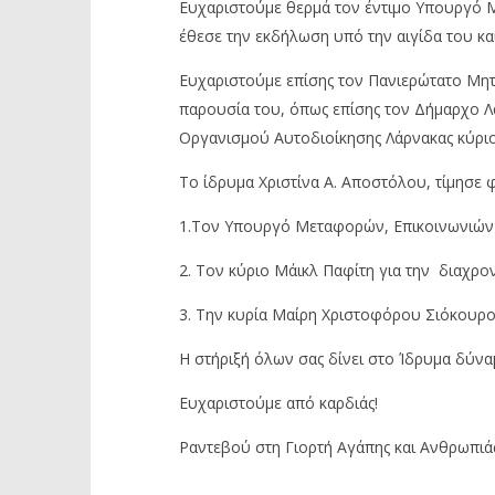
Ευχαριστούμε θερμά τον έντιμο Υπουργό 
έθεσε την εκδήλωση υπό την αιγίδα του κα
Ευχαριστούμε επίσης τον Πανιερώτατο Μητρ
παρουσία του, όπως επίσης τον Δήμαρχο Λ
Οργανισμού Αυτοδιοίκησης Λάρνακας κύρι
Το ίδρυμα Χριστίνα Α. Αποστόλου, τίμησ
1.Τον Υπουργό Μεταφορών, Επικοινωνιών 
2. Τον κύριο Μάικλ Παφίτη για την διαχρο
3. Την κυρία Μαίρη Χριστοφόρου Σιόκουρο
Η στήριξή όλων σας δίνει στο Ίδρυμα δύναμ
Ευχαριστούμε από καρδιάς!
Ραντεβού στη Γιορτή Αγάπης και Ανθρωπιάς