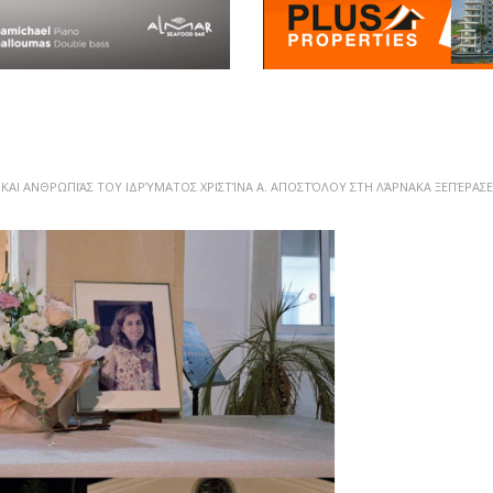
 ΚΑΙ ΑΝΘΡΩΠΙΆΣ ΤΟΥ ΙΔΡΎΜΑΤΟΣ ΧΡΙΣΤΊΝΑ Α. ΑΠΟΣΤΌΛΟΥ ΣΤΗ ΛΆΡΝΑΚΑ ΞΕΠΈΡΑΣΕ