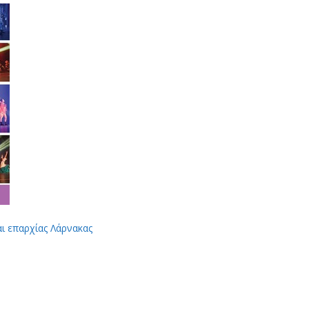
αι επαρχίας Λάρνακας
App
Viber